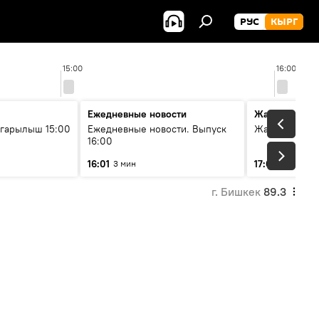
РУС
КЫРГ
15:00
16:00
Ежедневные новости
Жаңылыктар
гарылыш 15:00
Ежедневные новости. Выпуск
Жаңылыктар.
16:00
16:01
17:01
3 мин
5 мин
г. Бишкек
89.3