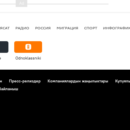
ЯСАТ
РАДИО
РОССИЯ
МИГРАЦИЯ
СПОРТ
ИНФОГРАФИ
e
Odnoklassniki
н
Пресс-релиздер
Компаниялардын жаңылыктары
Купуял
 байланыш