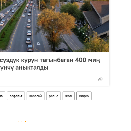
псуздук курун тагынбаган 400 миң
гүнчү аныкталды
ив
асфальт
карагай
рельс
жол
Видео