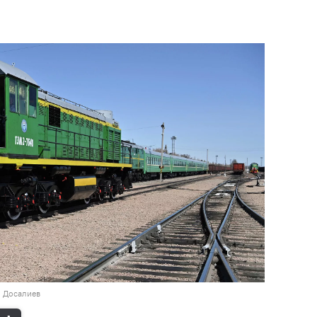
н Досалиев