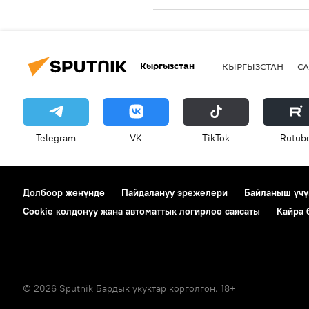
Кыргызстан
КЫРГЫЗСТАН
СА
Telegram
VK
ТikТоk
Rutub
Долбоор жөнүндө
Пайдалануу эрежелери
Байланыш үчү
Cookie колдонуу жана автоматтык логирлөө саясаты
Кайра
© 2026 Sputnik Бардык укуктар корголгон. 18+