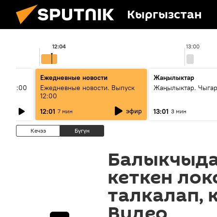
Кыргызстан
12:04
13:00
Ежедневные новости
Жаңылыктар
ыш 11:00
Ежедневные новости. Выпуск
Жаңылыктар. Чыга
12:00
эфир
12:01
13:01
7 мин
3 мин
Кечээ
Бүгүн
Балыкчыда
кеткен ло
талкалап, 
Видео