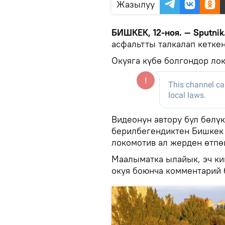
Жазылуу
БИШКЕК, 12-ноя. — Sputnik
асфальтты талкалап кеткен
Окуяга күбө болгондор ло
Видеонун автору бул бөлү
берилбегендиктен Бишкек
локомотив ал жерден өтпө
Маалыматка ылайык, эч ки
окуя боюнча комментарий 