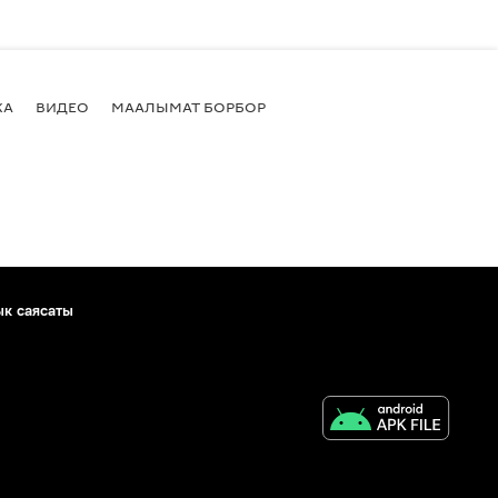
КА
ВИДЕО
МААЛЫМАТ БОРБОР
ык саясаты