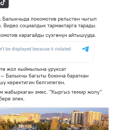
.
Балыкчыда локомотив рельстен чыгып
. Видео социалдык тармактарга тарады.
комотив карагайды сүзгөнүн айтышууда.
ктө жол кыймылына уруксат
 — Балыкчы багыты боюнча бараткан
шү керектигин белгилеген.
м жабыркаган эмес. "Кыргыз темир жолу"
бере элек.