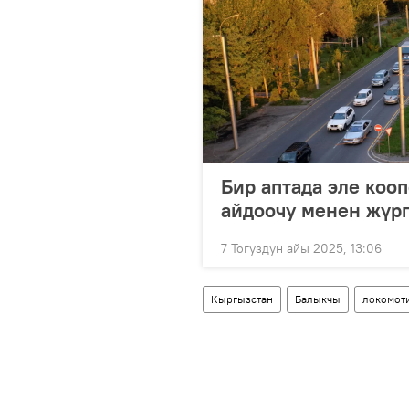
Бир аптада эле коо
айдоочу менен жүр
7 Тогуздун айы 2025, 13:06
Кыргызстан
Балыкчы
локомот