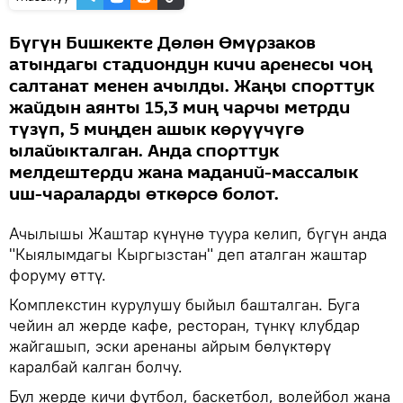
Бүгүн Бишкекте Дөлөн Өмүрзаков
атындагы стадиондун кичи аренесы чоң
салтанат менен ачылды. Жаңы спорттук
жайдын аянты 15,3 миң чарчы метрди
түзүп, 5 миңден ашык көрүүчүгө
ылайыкталган. Анда спорттук
мелдештерди жана маданий-массалык
иш-чараларды өткөрсө болот.
Ачылышы Жаштар күнүнө туура келип, бүгүн анда
"Кыялымдагы Кыргызстан" деп аталган жаштар
форуму өттү.
Комплекстин курулушу быйыл башталган. Буга
чейин ал жерде кафе, ресторан, түнкү клубдар
жайгашып, эски аренаны айрым бөлүктөрү
каралбай калган болчу.
Бул жерде кичи футбол, баскетбол, волейбол жана