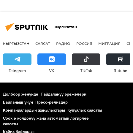
Кыргызстан
КЫРГЫЗСТАН
САЯСАТ
РАДИО
РОССИЯ
МИГРАЦИЯ
СП
Telegram
VK
ТikТоk
Rutube
Долбоор жөнүндө
Пайдалануу эрежелери
Байланыш үчүн
Пресс-релиздер
Компаниялардын жаңылыктары
Купуялык саясаты
Cookie колдонуу жана автоматтык логирлөө
саясаты
Кайра байланыш