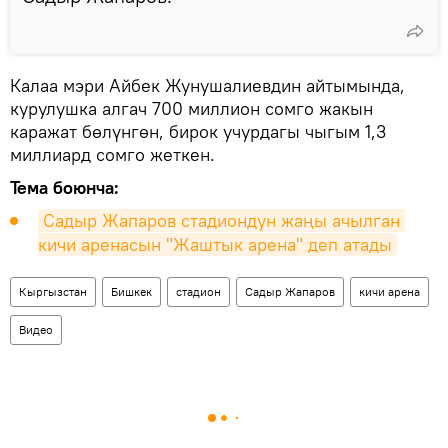
Калаа мэри Айбек Жунушалиевдин айтымында,
курулушка алгач 700 миллион сомго жакын
каражат бөлүнгөн, бирок учурдагы чыгым 1,3
миллиард сомго жеткен.
Тема боюнча:
Садыр Жапаров стадиондун жаңы ачылган 
кичи аренасын "Жаштык арена" деп атады
Кыргызстан
Бишкек
стадион
Садыр Жапаров
кичи арена
Видео