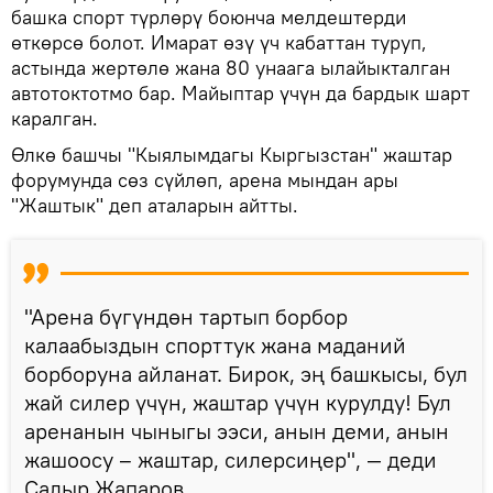
башка спорт түрлөрү боюнча мелдештерди
өткөрсө болот. Имарат өзү үч кабаттан туруп,
астында жертөлө жана 80 унаага ылайыкталган
автотоктотмо бар. Майыптар үчүн да бардык шарт
каралган.
Өлкө башчы "Кыялымдагы Кыргызстан" жаштар
форумунда сөз сүйлөп, арена мындан ары
"Жаштык" деп аталарын айтты.
"Арена бүгүндөн тартып борбор
калаабыздын спорттук жана маданий
борборуна айланат. Бирок, эң башкысы, бул
жай силер үчүн, жаштар үчүн курулду! Бул
аренанын чыныгы ээси, анын деми, анын
жашоосу – жаштар, силерсиңер", — деди
Садыр Жапаров.