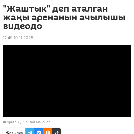
"Жаштык" деп аталган
жаңы аренанын ачылышы
видеодо
17:45 10.11.2025
©
Sputnik
/ Жантай Макенов
Жазылуу