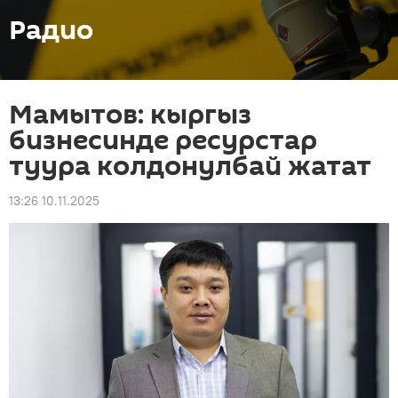
Радио
Мамытов: кыргыз
бизнесинде ресурстар
туура колдонулбай жатат
13:26 10.11.2025