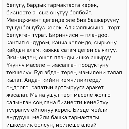
бөлүгү, бардык тармактарга керек,
бизнесте ансыз өнүгүү болбойт.
Менеджмент дегенде эле биз башкарууну
түшүнбөшүбүз керек. Ал жалпысынан төрт
бөлүктөн турат. Биринчиси — пландоо,
кантип өндүрөм, канча көлөмдө, сырьену
кайдан алам, каякка сатам деген сыяктуу.
Экинчиден, ошол планды ишке ашыруу.
Үчүнчү маселе — жасалган продуктуну
текшерүү. Бул абдан терең мамилени талап
кылат. Андан кийин кемчиликтерди
оңдоого, сапатын арттырууга аракет
жасалат. Мына ушул төрт маселе жолго
салынган соң гана бизнести кеңейтүү
тууралуу ойлонуу керек. Бизде мейли
өндүрүш, мейли башка тармактагы
ишкерлик болсун, ирилеше албай