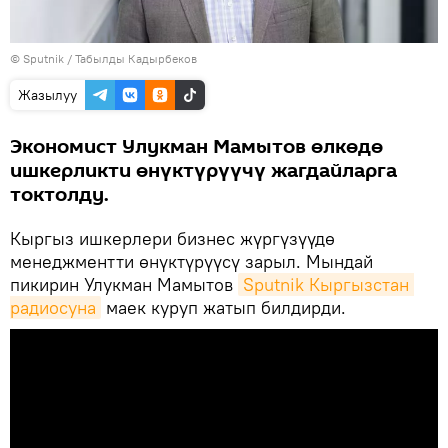
©
Sputnik / Табылды Кадырбеков
Жазылуу
Экономист Улукман Мамытов өлкөдө
ишкерликти өнүктүрүүчү жагдайларга
токтолду.
Кыргыз ишкерлери бизнес жүргүзүүдө
менеджментти өнүктүрүүсү зарыл. Мындай
пикирин Улукман Мамытов
Sputnik Кыргызстан 
радиосуна
маек куруп жатып билдирди.