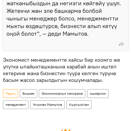
жатканыбыздын да негизги көйгөйү ушул.
Жетекчи жөн эле башкарма болбой
чыныгы менеджер болсо, менеджментти
мыкты өздөштүрсө, бизнести алып кетүү
оңой болот", — деди Мамытов.
Экономист менеджментте кайсы бир коомго же
улутка ылайыкташканына карабай анын иштеп
кетерине жана бизнестин туура келген түрүнө
басым жасоо зарылдыгын кошумчалады.
Радио
Бишкек
Экономикалык панорама
ишкерлик
менеджмент
Улукман Мамытов
Кыргызстан