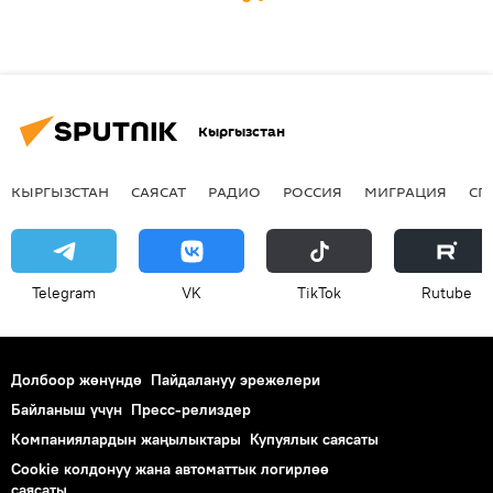
Кыргызстан
КЫРГЫЗСТАН
САЯСАТ
РАДИО
РОССИЯ
МИГРАЦИЯ
СП
Telegram
VK
ТikТоk
Rutube
Долбоор жөнүндө
Пайдалануу эрежелери
Байланыш үчүн
Пресс-релиздер
Компаниялардын жаңылыктары
Купуялык саясаты
Cookie колдонуу жана автоматтык логирлөө
саясаты