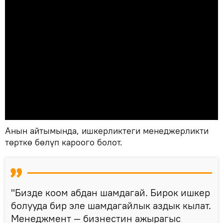
Анын айтымында, ишкерликтеги менеджерликти
төрткө бөлүп кароого болот.
"Бизде коом абдан шамдагай. Бирок ишкер
болууда бир эле шамдагайлык аздык кылат.
Менеджмент — бизнестин ажырагыс