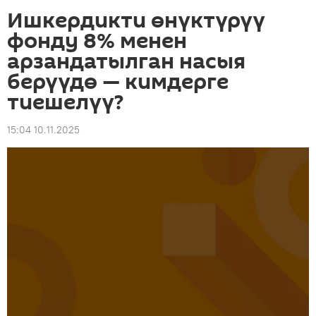
Ишкердикти өнүктүрүү
фонду 8% менен
арзандатылган насыя
берүүдө — кимдерге
тиешелүү?
15:04 10.11.2025