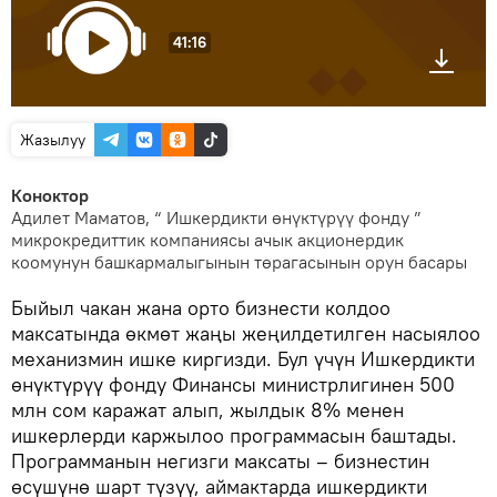
41:16
Жазылуу
Коноктор
Адилет Маматов, “ Ишкердикти өнүктүрүү фонду ”
микрокредиттик компаниясы ачык акционердик
коомунун башкармалыгынын төрагасынын орун басары
Быйыл чакан жана орто бизнести колдоо
максатында өкмөт жаңы жеңилдетилген насыялоо
механизмин ишке киргизди. Бул үчүн Ишкердикти
өнүктүрүү фонду Финансы министрлигинен 500
млн сом каражат алып, жылдык 8% менен
ишкерлерди каржылоо программасын баштады.
Программанын негизги максаты – бизнестин
өсүшүнө шарт түзүү, аймактарда ишкердикти