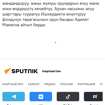
жандандыруу, жаңы жумуш орундарын ачуу жана
ички өндүрүштү кеңейтүү. Арзан насыяны алуу
шарттары тууралуу Ишкердикти өнүктүрүү
фондунун төрагасынын орун басары Адилет
Маматов айтып берди.
Кыргызстан
КЫРГЫЗСТАН
САЯСАТ
РАДИО
РОССИЯ
МИГРАЦИЯ
СП