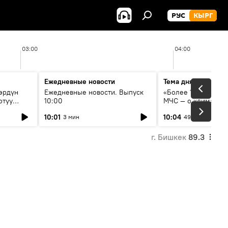
РУС
КЫРГ
03:00
04:00
Ежедневные новости
Тема дня
өрдүн
Ежедневные новости. Выпуск
«Более 1200 сёл в 
отуу
10:00
МЧС — о климате, 
системе оповещен
10:01
10:04
3 мин
49 мин
населения
г. Бишкек
89.3