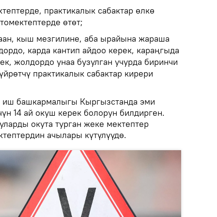
ктептерде, практикалык сабактар өлкө
томектептерде өтөт;
аан, кыш мезгилине, аба ырайына жараша
дордо, карда кантип айдоо керек, караңгыда
ек, жолдордо унаа бузулган учурда биринчи
 үйрөтчү практикалык сабактар кирери
н иш башкармалыгы Кыргызстанда эми
чүн 14 ай окуш керек болорун билдирген.
уларды окута турган жеке мектептер
тептердин ачылары күтүлүүдө.