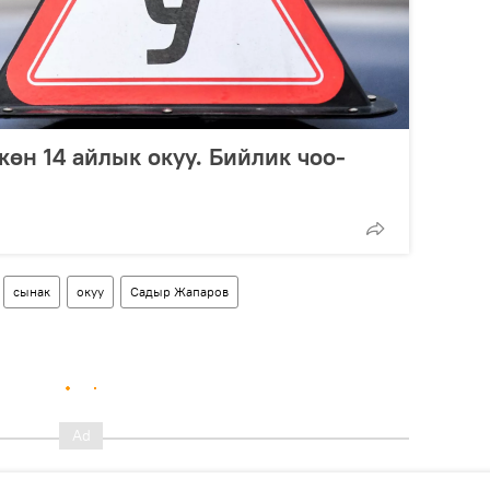
көн 14 айлык окуу. Бийлик чоо-
сынак
окуу
Садыр Жапаров