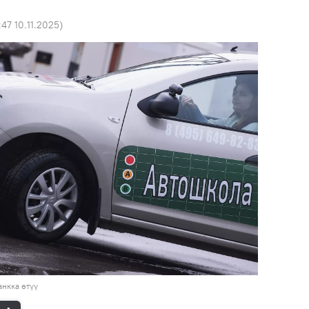
:47 10.11.2025
)
нкка өтүү