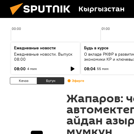
Кыргызстан
00:00
01:00
Ежедневные новости
Будь в курсе
Ежедневные новости. Выпуск
О вкладе РКФР в развити
08:00
экономики КР и ключевы
секторах до 2030 года
08:00
08:04
4 мин
55 мин
Кечээ
Бүгүн
Эфирге
Жапаров: 
автомектеп
айдан азы
мүмкүн