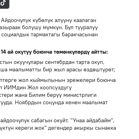
.
Айдоочулук күбөлүк алууну каалаган
 азыраак болушу мүмкүн. Бул тууралуу
 социалдык тармактагы баракчасынан
14 ай окутуу боюнча төмөнкүлөрдү айтты:
асстын окуучулары сентябрдан тарта окуп,
аша маалыматты бир жыл арасы өздөштүрөт;
ептерге жол кыймылынын эрежелери боюнча
Ал ИИМдин Жол коопсуздугу
тери жана Билим берүү министрлиги
ууда. Ноябрдын соңунда кенен маалымат
йдоочулук сабагын окуйт. "Унаа айдабайм",
лүктүн кереги жок" дегендер акыркы сынакка