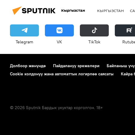
Кыргызстан
КЫРГЫЗСТАН
СА
Telegram
VK
ТikТоk
Rutub
Долбоор жөнүндө
Пайдалануу эрежелери
Байланыш үчү
Cookie колдонуу жана автоматтык логирлөө саясаты
Кайра
© 2026 Sputnik Бардык укуктар корголгон. 18+