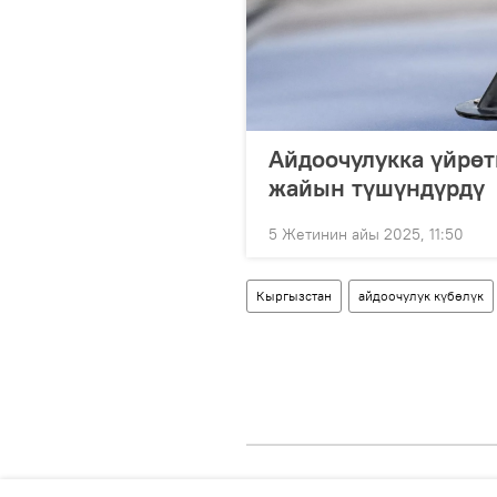
Айдоочулукка үйрөт
жайын түшүндүрдү
5 Жетинин айы 2025, 11:50
Кыргызстан
айдоочулук күбөлүк