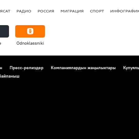
ЯСАТ
РАДИО
РОССИЯ
МИГРАЦИЯ
СПОРТ
ИНФОГРАФИ
e
Odnoklassniki
н
Пресс-релиздер
Компаниялардын жаңылыктары
Купуял
 байланыш