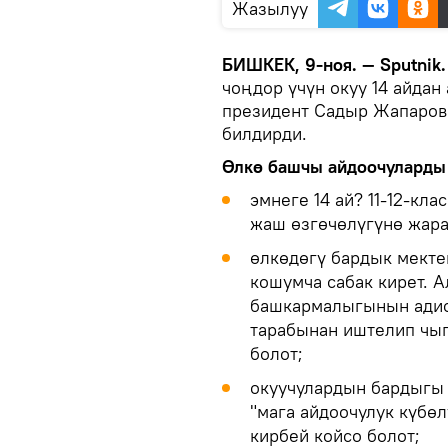
Жазылуу
БИШКЕК, 9-ноя. — Sputnik
чоңдор үчүн окуу 14 айдан
президент Садыр Жапаров
билдирди.
Өлкө башчы айдоочуларды 
эмнеге 14 ай? 11-12-кл
жаш өзгөчөлүгүнө жар
өлкөдөгү бардык мект
кошумча сабак кирет. 
башкармалыгынын адис
тарабынан иштелип чыг
болот;
окуучулардын бардыгы а
"мага айдоочулук күбө
кирбей койсо болот;