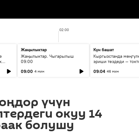
02:00
Жаңылыктар
Күн башат
е
Жаңылыктар. Чыгарылыш
Кыргызстанда мөңгүл
х
09:00
эриши тездеди — токт
мүмкүн эмеспи?
09:00
09:04
4 мин
46 мин
чоңдор үчүн
тердеги окуу 14
раак болушу