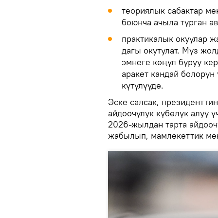
теориялык сабактар ме
боюнча ачыла турган ав
практикалык окуулар ж
дагы окутулат. Муз жол
эмнеге көңүл буруу кер
аракет кандай болорун
күтүлүүдө.
Эске салсак, президентти
айдоочулук күбөлүк алуу ү
2026-жылдан тарта айдооч
жабылып, мамлекеттик мек