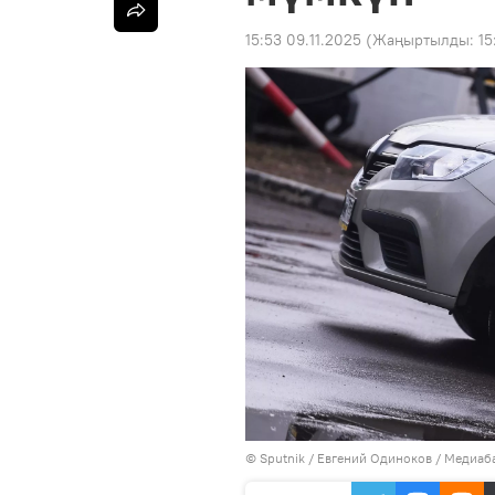
15:53 09.11.2025
(Жаңыртылды:
15
©
Sputnik
/ Евгений Одиноков
/
Медиаба