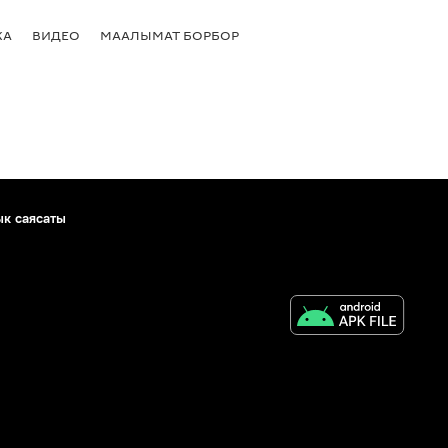
КА
ВИДЕО
МААЛЫМАТ БОРБОР
ык саясаты