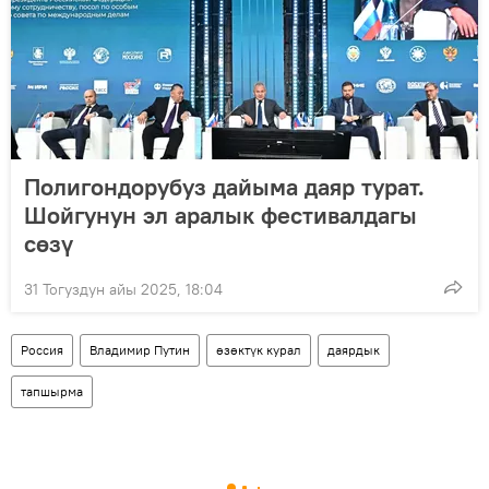
Полигондорубуз дайыма даяр турат.
Шойгунун эл аралык фестивалдагы
сөзү
31 Тогуздун айы 2025, 18:04
Россия
Владимир Путин
өзөктүк курал
даярдык
тапшырма