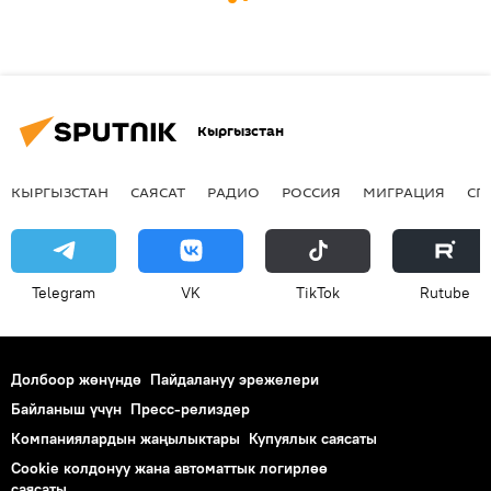
Кыргызстан
КЫРГЫЗСТАН
САЯСАТ
РАДИО
РОССИЯ
МИГРАЦИЯ
СП
Telegram
VK
ТikТоk
Rutube
Долбоор жөнүндө
Пайдалануу эрежелери
Байланыш үчүн
Пресс-релиздер
Компаниялардын жаңылыктары
Купуялык саясаты
Cookie колдонуу жана автоматтык логирлөө
саясаты