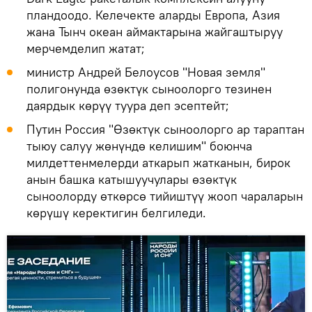
пландоодо. Келечекте аларды Европа, Азия
жана Тынч океан аймактарына жайгаштыруу
мерчемделип жатат;
министр Андрей Белоусов "Новая земля"
полигонунда өзөктүк сыноолорго тезинен
даярдык көрүү туура деп эсептейт;
Путин Россия "Өзөктүк сыноолорго ар тараптан
тыюу салуу жөнүндө келишим" боюнча
милдеттенмелерди аткарып жатканын, бирок
анын башка катышуучулары өзөктүк
сыноолорду өткөрсө тийиштүү жооп чараларын
көрүшү керектигин белгиледи.