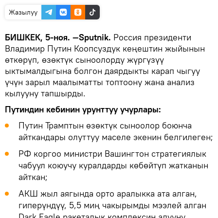
Жазылуу
БИШКЕК, 5-ноя. —Sputnik.
Россия президенти
Владимир Путин Коопсуздук кеңештин жыйынын
өткөрүп, өзөктүк сыноолорду жүргүзүү
ыктымалдыгына болгон даярдыкты карап чыгуу
үчүн зарыл маалыматты топтоону жана анализ
кылууну тапшырды.
Путиндин кебинин урунттуу учурлары:
Путин Трамптын өзөктүк сыноолор боюнча
айткандары олуттуу маселе экенин белгилеген;
РФ коргоо министри Вашингтон стратегиялык
чабуул коюучу куралдарды көбөйтүп жатканын
айткан;
АКШ жыл аягында орто аралыкка ата алган,
гиперүндүү, 5,5 миң чакырымды мээлей алган
Dark Eagle ракеталык комплексин алууну