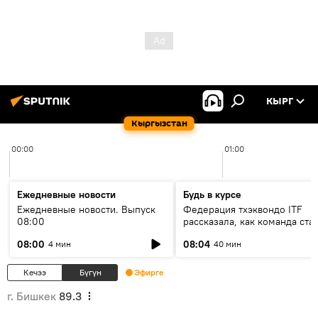
КЫРГ
Кыргызстан
00:00
01:00
Ежедневные новости
Будь в курсе
Ежедневные новости. Выпуск
Федерация тхэквондо ITF
08:00
рассказала, как команда ста
жертвой мошенников
08:00
08:04
4 мин
40 мин
Кечээ
Бүгүн
Эфирге
г. Бишкек
89.3