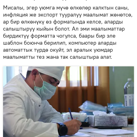
Мисалы, эгер уюмга мүчө өлкөлөр калктын саны,
инфляция же экспорт тууралуу маалымат жөнөтсө,
ар бир өлкөнүкү өз форматында келсе, аларды
салыштыруу кыйын болот. Ал эми маалыматтар
бирдиктүү форматта чогулса, баары бир эле
шаблон боюнча берилип, компьютер аларды
автоматтык түрдө окуйт, эл аралык уюмдар
маалыматты тез жана так салыштыра алат.