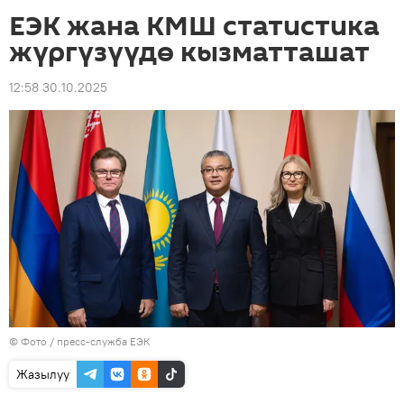
ЕЭК жана КМШ статистика
жүргүзүүдө кызматташат
12:58 30.10.2025
© Фото / пресс-служба ЕЭК
Жазылуу