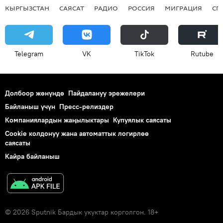
КЫРГЫЗСТАН
САЯСАТ
РАДИО
РОССИЯ
МИГРАЦИЯ
СП
Telegram
VK
ТikТоk
Rutube
Долбоор жөнүндө
Пайдалануу эрежелери
Байланыш үчүн
Пресс-релиздер
Компаниялардын жаңылыктары
Купуялык саясаты
Cookie колдонуу жана автоматтык логирлөө
саясаты
Кайра байланыш
© 2026 Sputnik Бардык укуктар корголгон. 18+