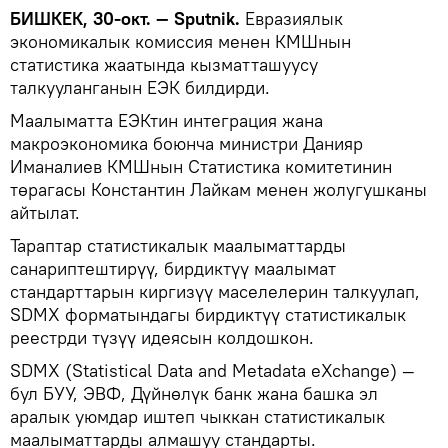
БИШКЕК, 30-окт. — Sputnik.
Евразиялык
экономикалык комиссия менен КМШнын
статистика жаатында кызматташуусу
талкууланганын ЕЭК билдирди.
Маалыматта ЕЭКтин интеграция жана
макроэкономика боюнча министри Данияр
Иманалиев КМШнын Статистика комитетинин
төрагасы Константин Лайкам менен жолугушканы
айтылат.
Тараптар статистикалык маалыматтарды
санариптештирүү, бирдиктүү маалымат
стандарттарын киргизүү маселелерин талкуулап,
SDMX форматындагы бирдиктүү статистикалык
реестрди түзүү идеясын колдошкон.
SDMX (Statistical Data and Metadata eXchange) —
бул БУУ, ЭВФ, Дүйнөлүк банк жана башка эл
аралык уюмдар иштеп чыккан статистикалык
маалыматтарды алмашуу стандарты.