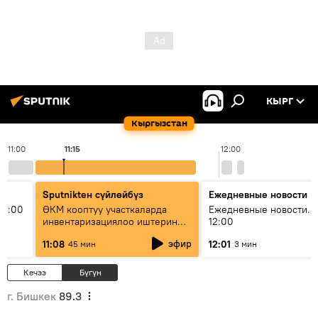
КЫРГ
Кыргызстан
11:00
11:15
12:00
Sputnikteн сүйлөйбүз
Ежедневные новости
11:00
ӨКМ кооптуу участкаларда
Ежедневные новости. 
инвентаризациялоо иштерин
12:00
жүргүзүүдө — иш кайсы этапта?
эфир
11:08
12:01
45 мин
3 мин
Кечээ
Бүгүн
г. Бишкек
89.3