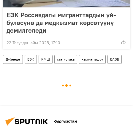
ЕЭК Россиядагы мигранттардын үй-
бүлөсүнө да медкызмат көрсөтүүнү
демилгеледи
22 Тогуздун айы 2025, 17:10
Дүйнөдө
ЕЭК
КМШ
статистика
кызматташуу
ЕАЭБ
Кыргызстан