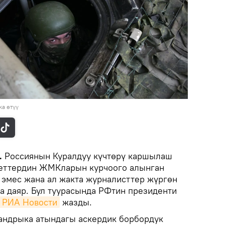
а өтүү
.
Россиянын Куралдуу күчтөрү каршылаш
кеттердин ЖМКларын курчоого алынган
 эмес жана ал жакта журналисттер жүргөн
га даяр. Бул туурасында РФтин президенти
РИА Новости
жазды.
андрыка атындагы аскердик борбордук