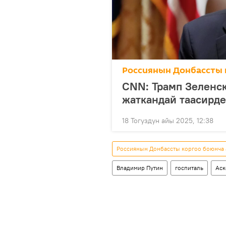
Россиянын Донбассты 
CNN: Трамп Зеленск
жаткандай таасирде
18 Тогуздун айы 2025, 12:38
Россиянын Донбассты коргоо боюнча
Владимир Путин
госпиталь
Аск