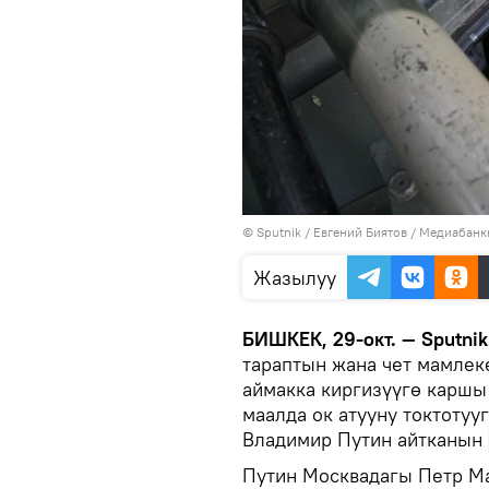
©
Sputnik
/ Евгений Биятов
/
Медиабанкк
Жазылуу
БИШКЕК, 29-окт. — Sputnik
тараптын жана чет мамле
аймакка киргизүүгө каршы
маалда ок атууну токтотуу
Владимир Путин айтканын
Путин Москвадагы Петр М