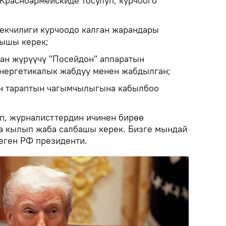
Красноармейскиде тосулуп, курчоого
екчилиги курчоодо калган жарандары
лышы керек;
нан жүрүүчү "Посейдон" аппаратын
энергетикалык жабдуу менен жабдылган;
ин тараптын чагымчылыгына кабылбоо
ип, журналисттердин ичинен бирөө
а кылып жаба салбашы керек. Бизге мындай
деген РФ президенти.