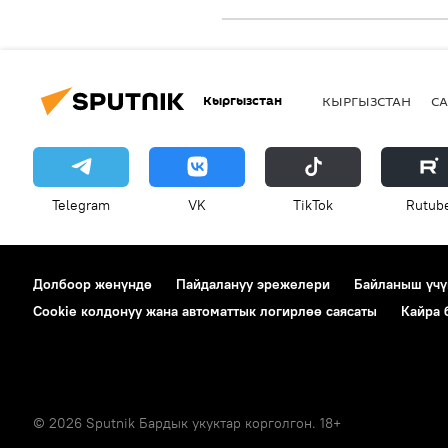
Кыргызстан
КЫРГЫЗСТАН
СА
Telegram
VK
ТikТоk
Rutub
Долбоор жөнүндө
Пайдалануу эрежелери
Байланыш үчү
Cookie колдонуу жана автоматтык логирлөө саясаты
Кайра
© 2026 Sputnik Бардык укуктар корголгон. 18+