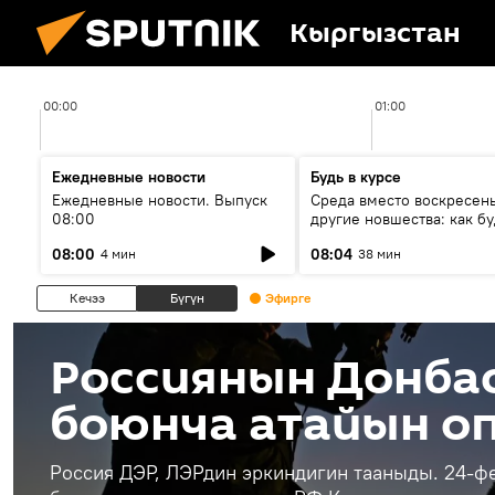
Кыргызстан
00:00
01:00
Ежедневные новости
Будь в курсе
Ежедневные новости. Выпуск
Среда вместо воскресень
08:00
другие новшества: как бу
проходить выборы в КР?
08:00
08:04
4 мин
38 мин
Кечээ
Бүгүн
Эфирге
Россиянын Донба
боюнча атайын о
Россия ДЭР, ЛЭРдин эркиндигин тааныды. 24-ф