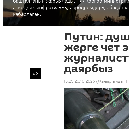
башталганын жарыялады. РФ Коргоо министрли
аскердик инфратүзүмү, аэродромдору, абадан 
кабарлаган.
Путин: ду
жерге чет 
журналист
даярбыз
18:25 29.10.2025
(Жаңыртылды:
1