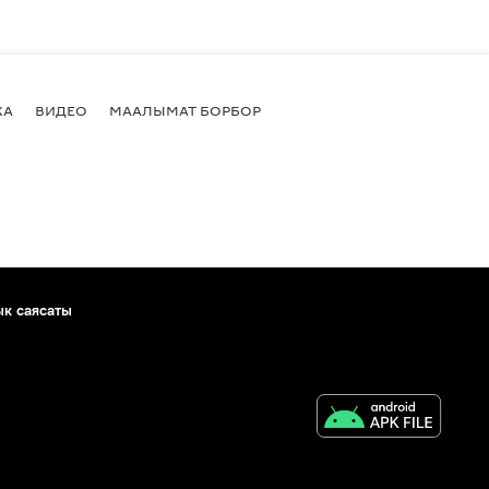
КА
ВИДЕО
МААЛЫМАТ БОРБОР
ык саясаты