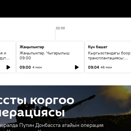
02:00
Жаңылыктар
Күн башат
я и
Жаңылыктар. Чыгарылыш
Кыргызстандагы боор
дут
09:00
трансплантациясы:
жетишкендиктер жана
09:00
09:04
4 мин
46 мин
келечеги
ссты коргоо
перациясы
евралда Путин Донбасста атайын операция