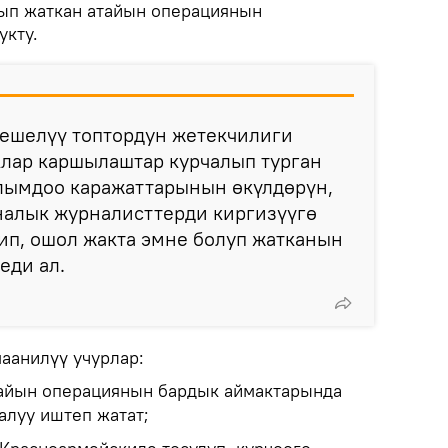
ып жаткан атайын операциянын
укту.
иешелүү топтордун жетекчилиги
Алар каршылаштар курчалып турган
лымдоо каражаттарынын өкүлдөрүн,
налык журналисттерди киргизүүгө
ип, ошол жакта эмне болуп жатканын
еди ал.
аанилүү учурлар:
тайын операциянын бардык аймактарында
луу иштеп жатат;