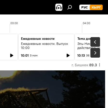
РУС
КЫРГ
03:00
04:00
Ежедневные новости
Тема дня
Ежедневные новости. Выпуск
Эль-Ниньо, жара и 
10:00
действительно вли
 өнүгүү
погоду в Кыргызст
10:01
10:13
3 мин
38 мин
г. Бишкек
89.3