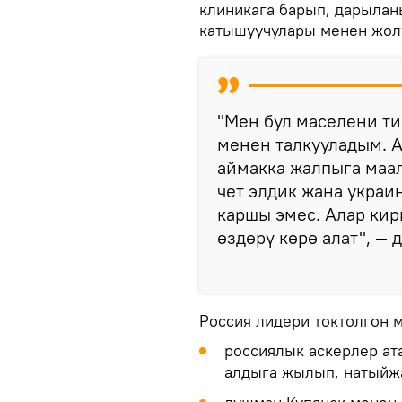
клиникага барып, дарылан
катышуучулары менен жол
"Мен бул маселени т
менен талкууладым. 
аймакка жалпыга маа
чет элдик жана украи
каршы эмес. Алар кир
өздөрү көрө алат", — д
Россия лидери токтолгон м
россиялык аскерлер а
алдыга жылып, натыйжа