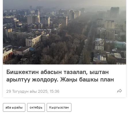
Бишкектин абасын тазалап, ыштан
арылтуу жолдору. Жаңы башкы план
29 Тогуздун айы 2025, 15:36
аба ырайы
октябрь
Кыргызстан