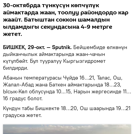
30-октябрда түнкүсүн көпчүлүк
аймактарда жаан, тоолуу райондордо кар
жаайт. Батыштан соккон шамалдын
ылдамдыгы секундасына 4-9 метрге
жетет.
БИШКЕК, 29-окт. — Sputnik.
Бейшембиде өлкөнүн
дыйканчылык аймактарында жаан-чачын
күтүлбөйт. Бул тууралуу Кыргызгидромет
билдирди.
Абанын температурасы Чүйдө 16…21, Талас, Ош,
Жалал-Абад жана Баткен аймактарында 18…23,
Ысык-Көл облусунда 10...15, Нарын жергесинде 11…
16 градус болот.
Күндүн табы Бишкекте 18…20, Ош шаарында 19…21
градуска жетет.