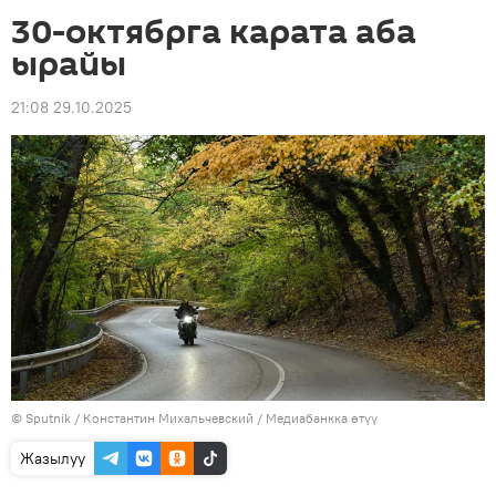
30-октябрга карата аба
ырайы
21:08 29.10.2025
©
Sputnik
/ Константин Михальчевский
/
Медиабанкка өтүү
Жазылуу