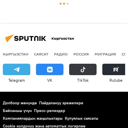
Кыргызстан
КЫРГЫЗСТАН
САЯСАТ
РАДИО
РОССИЯ
МИГРАЦИЯ
СП
Telegram
VK
ТikТоk
Rutube
Долбоор жөнүндө
Пайдалануу эрежелери
Байланыш үчүн
Пресс-релиздер
Компаниялардын жаңылыктары
Купуялык саясаты
Cookie колдонуу жана автоматтык логирлөө