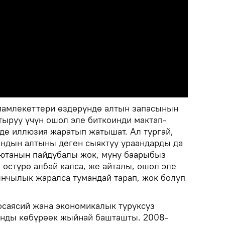
мамлекеттери өздөрүндө алтын запасынын
тыруу үчүн ошол эле биткоинди мактап-
лде иллюзия жаратып жатышат. Ал тургай,
ндын алтыны деген сыяктуу ураандарды да
ютанын пайдубалы жок, муну баарыбыз
өстүрө албай калса, же айталы, ошол эле
нчылык жаралса тумандай тарап, жок болуп
еосаясий жана экономикалык туруксуз
ынды көбүрөөк жыйнай башташты. 2008-