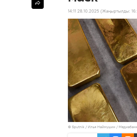
14:11 28.10.2025
(Жаңыртылды:
16
©
Sputnik
/ Илья Наймушин
/
Медиабанк