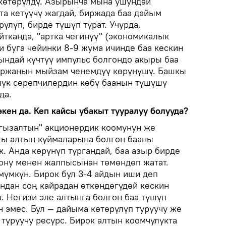
з көтөрүлдү. Азырынча мына ушундай
та кетүүчү жагдай, биржада баа дайым
рүлүп, бирде түшүп турат. Учурда,
йтканда, "артка чегинүү" (экономикалык
ни буга чейинки 8-9 жума ичинде баа кескин
Мындай күчтүү импульс болгондо акыры баа
 биржанын мыйзам ченемдүү көрүнүшү. Башкы
лүк серепчилердин көбү баанын түшүшү
да.
экен да. Кеп кайсы убакыт тууралуу болууда?
гызалтын" акционердик коомунун же
гы алтын куймаларына болгон бааны
. Анда көрүнүп тургандай, баа азыр бирде
ону менен жалпысынан төмөндөп жатат.
мүмкүн. Бирок бул 3-4 айдын иши деп
ндан соң кайрадан өткөндөгүдөй кескин
. Негизи эле алтынга болгон баа түшүп
н эмес. Бул — дайыма көтөрүлүп туруучу же
 туруучу ресурс. Бирок алтын коомчулукта