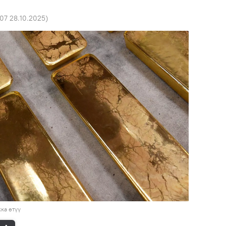
:07 28.10.2025
)
ка өтүү