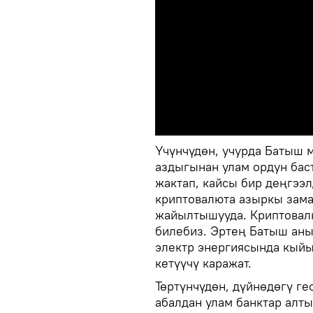
Үчүнчүдөн, учурда Батыш 
аздыгынан улам ордун бас
жактап, кайсы бир деңгээ
криптовалюта азыркы зама
жайылтышууда. Криптовал
билебиз. Эртең Батыш аны 
электр энергиясында кыйы
кетүүчү каражат.
Төртүнчүдөн, дүйнөдөгү г
абалдан улам банктар алт