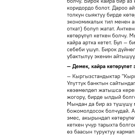
болчу. Бирок кайра бир а
коридордо болот. Дароо ай
толкун сыяктуу бирде көтө
экономикалык тил менен а
откат) болуп жатат. Антке
көтөрүлүп кеткен болчу. 
кайра артка кетет. Бул —
себеби ушул. Бирок дүйнө
убактылуу экенин айтышуу
— Демек, кайра көтөрүлөт 
— Кыргызстандыктар "Кыр
Улуттук банктын сайтында
көзөмөлдөп жатышса керек
жогору, бирде ылдый болг
Мындан да бир аз түшүшү 
божомолдосок болчудай. А
эмес, акырындап көтөрүлөт
кеткен учур тарыхта болго
өз баасын туруктуу кармап