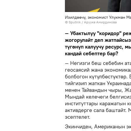
Изилдөөчү, экономист Улукман М
©
Sputnik
/ Арууке Амирдинова
— Убактылуу "коридор" ре
жогорулайт деп жатпайсыз
түгөнүп калуучу ресурс, 
кандай себептер бар?
— Негизги беш себебин ат
геосаясий жана экономика
болбогон күтүлбөстүктөр.
тийгизип жаткан Украинад
менен Тайвандын чыры, Ж
Мындай келечеги белгисиз
институттары каражатын к
активдерге сала баштайт. 
эсептелет.
Экинчиден, Американын эк