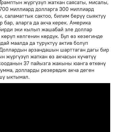
Трамптын жүргүзүп жаткан саясаты, мисалы,
 700 миллиард долларга 300 миллиард
, саламаттык сактоо, билим берүү сыяктуу
 бар, аларга да акча керек. Америка
бирди эки кылып жашабай эле доллар
көрүп келгенин көрдүк. Бул өз кезегинде
дай маалда да туруктуу актив болуп
. Доллардын арзандашын шарттаган дагы бир
н жүргүзүп жаткан өз акчасын күчөтүү
 сооданын 37 пайызга жакыны юанга өткөнү
сумма, долларды резервдик акча деген
шу ыктымал.