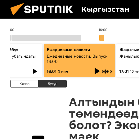
Кыргызстан
15:00
16:00
сүйлөйбүз
Ежедневные новости
Жаңылык
 — өз убагындагы
Ежедневные новости. Выпуск
Жаңылыкт
16:00
рологиялык кызмат
эфир
16:01
17:01
3 мин
10 м
ндөтүлүүдө
Кечээ
Бүгүн
Алтындын 
төмөндөөдө
болот? Эк
маек