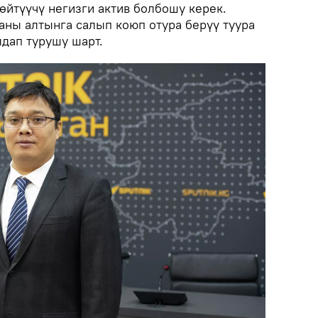
өйтүүчү негизги актив болбошу керек.
чаны алтынга салып коюп отура берүү туура
дап турушу шарт.