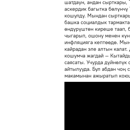
шатдаун, андан сырткары, 
аскердик багытка бөлүнчү
кошулду. Мындан сырткары
башка социалдык тармактар
өндүрүштөн киреше таап, 
чыгарып, ошону менен күн 
инфляцияга кептөөдө. Мын
кайрадан эле алтын калат
кошумча жагдай — Кытайды
саясаты. Учурда дүйнөлүк
айтылууда. Бул абдан чоң 
макамынан ажыратып кою