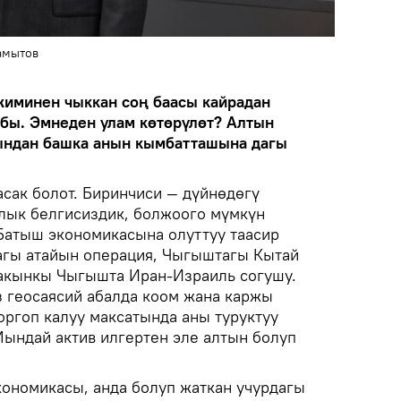
амытов
жиминен чыккан соң баасы кайрадан
бы. Эмнеден улам көтөрүлөт? Алтын
мындан башка анын кымбатташына дагы
асак болот. Биринчиси — дүйнөдөгү
лык белгисиздик, болжоого мүмкүн
 Батыш экономикасына олуттуу таасир
агы атайын операция, Чыгыштагы Кытай
акынкы Чыгышта Иран-Израиль согушу.
 геосаясий абалда коом жана каржы
оргоп калуу максатында аны туруктуу
Мындай актив илгертен эле алтын болуп
ономикасы, анда болуп жаткан учурдагы