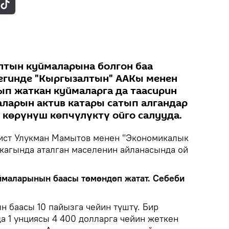
лтын куймаларына болгон баа
зегинде "Кыргызалтын" ААКы менен
ып жаткан куймаларга да таасирин
аларын актив катары сатып алгандар
 көрүнүш көпчүлүктү ойго салууда.
мист Улукман Мамытов менен "Экономикалык
лкагында аталган маселенин айланасында ой
ймаларынын баасы төмөндөп жатат. Себеби
 баасы 10 пайызга чейин түштү. Бир
а 1 унциясы 4 400 долларга чейин жеткен