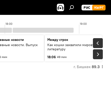
РУС
КЫРГ
18:00
19:00
евные новости
Между строк
евные новости. Выпуск
Как кошки захватили мировую
литературу
18:06
6 мин
49 мин
г. Бишкек
89.3