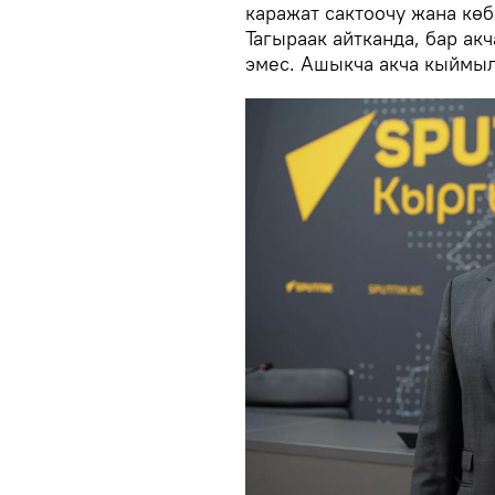
каражат сактоочу жана көб
Тагыраак айтканда, бар ак
эмес. Ашыкча акча кыймыл