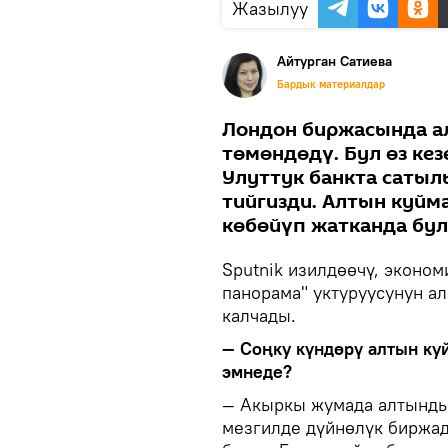
Жазылуу
Айтурган Сатиева
Бардык материалдар
Лондон биржасында а
төмөндөдү. Бул өз ке
Улуттук банкта сатыл
тийгизди. Алтын куйм
көбөйүп жатканда бул
Sputnik изилдөөчү, эконо
панорама" уктуруусунун а
калчады.
— Соңку күндөрү алтын ку
эмнеде?
— Акыркы жумада алтындын
мезгилде дүйнөлүк биржад