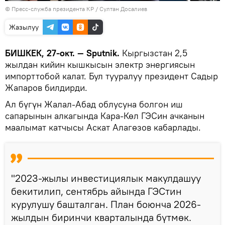
©
Пресс-служба президента КР / Султан Досалиев
Жазылуу
БИШКЕК, 27-окт. — Sputnik.
Кыргызстан 2,5
жылдан кийин кышкысын электр энергиясын
импорттобой калат. Бул тууралуу президент Садыр
Жапаров билдирди.
Ал бүгүн Жалал-Абад облусуна болгон иш
сапарынын алкагында Кара-Көл ГЭСин ачканын
маалымат катчысы Аскат Алагөзов кабарлады.
"2023-жылы инвестициялык макулдашуу
бекитилип, сентябрь айында ГЭСтин
курулушу башталган. План боюнча 2026-
жылдын биринчи кварталында бүтмөк.