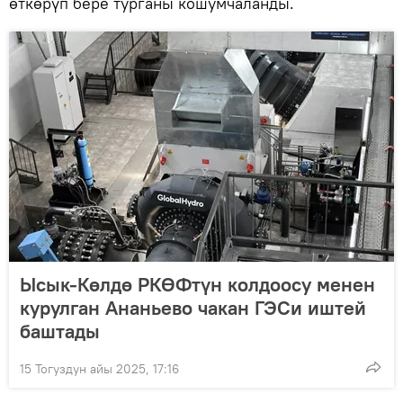
өткөрүп бере турганы кошумчаланды.
Ысык-Көлдө РКӨФтүн колдоосу менен
курулган Ананьево чакан ГЭСи иштей
баштады
15 Тогуздун айы 2025, 17:16