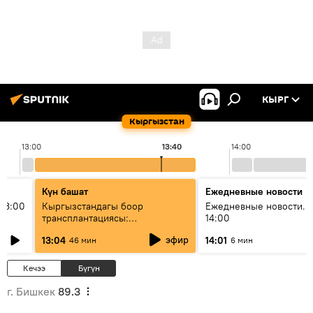
КЫРГ
Кыргызстан
13:00
13:40
14:00
Күн башат
Ежедневные новости
13:00
Кыргызстандагы боор
Ежедневные новости. 
трансплантациясы:
14:00
жетишкендиктер жана өнүгүү
эфир
13:04
14:01
46 мин
6 мин
келечеги
Кечээ
Бүгүн
г. Бишкек
89.3