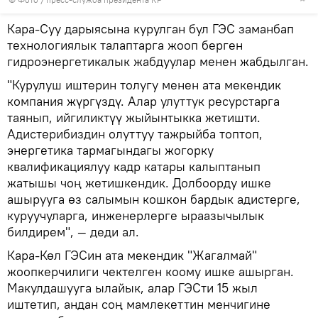
Кара-Суу дарыясына курулган бул ГЭС заманбап
технологиялык талаптарга жооп берген
гидроэнергетикалык жабдуулар менен жабдылган.
"Курулуш иштерин толугу менен ата мекендик
компания жүргүздү. Алар улуттук ресурстарга
таянып, ийгиликтүү жыйынтыкка жетишти.
Адистерибиздин олуттуу тажрыйба топтоп,
энергетика тармагындагы жогорку
квалификациялуу кадр катары калыптанып
жатышы чоң жетишкендик. Долбоорду ишке
ашырууга өз салымын кошкон бардык адистерге,
куруучуларга, инженерлерге ыраазычылык
билдирем", — деди ал.
Кара-Көл ГЭСин ата мекендик "Жагалмай"
жоопкерчилиги чектелген коому ишке ашырган.
Макулдашууга ылайык, алар ГЭСти 15 жыл
иштетип, андан соң мамлекеттин менчигине