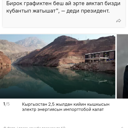
Бирок графиктен беш ай эрте аяктап бизди
кубантып жатышат", — деди президент.
1
/5
Кыргызстан 2,5 жылдан кийин кышкысын
электр энергиясын импорттобой калат
© Фото / пресс-служба президента КР