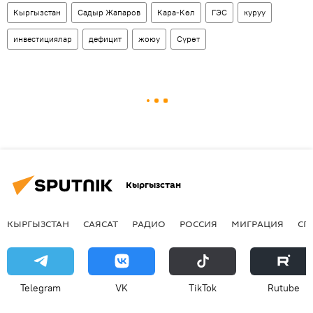
Кыргызстан
Садыр Жапаров
Кара-Көл
ГЭС
куруу
инвестициялар
дефицит
жоюу
Сүрөт
Кыргызстан
КЫРГЫЗСТАН
САЯСАТ
РАДИО
РОССИЯ
МИГРАЦИЯ
СП
Telegram
VK
ТikТоk
Rutube