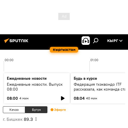
КЫРГ
Кыргызстан
00:00
01:00
Ежедневные новости
Будь в курсе
Ежедневные новости. Выпуск
Федерация тхэквондо ITF
08:00
рассказала, как команда ста
жертвой мошенников
08:00
08:04
4 мин
40 мин
Кечээ
Бүгүн
Эфирге
г. Бишкек
89.3