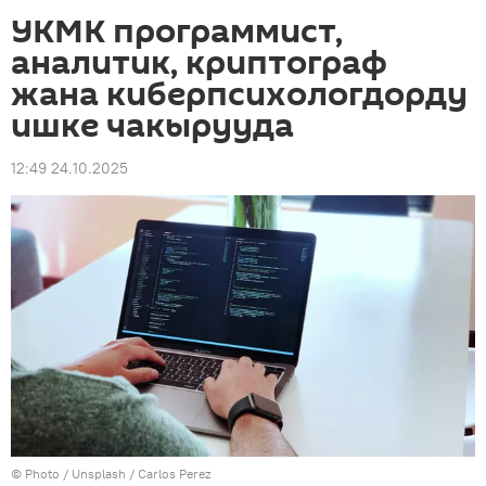
УКМК программист,
аналитик, криптограф
жана киберпсихологдорду
ишке чакырууда
12:49 24.10.2025
© Photo /
Unsplash / Carlos Perez