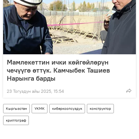
Мамлекеттин ички көйгөйлөрүн
чечүүгө өттүк. Камчыбек Ташиев
Нарынга барды
23 Тогуздун айы 2025, 15:54
Кыргызстан
УКМК
киберкоопсуздук
конструктор
криптограф