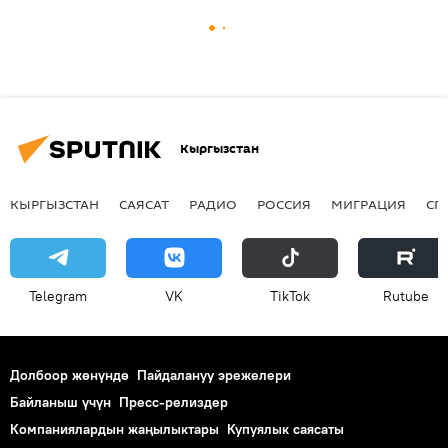
Кыргызстан
КЫРГЫЗСТАН
САЯСАТ
РАДИО
РОССИЯ
МИГРАЦИЯ
СП
Telegram
VK
ТikТоk
Rutube
Долбоор жөнүндө
Пайдалануу эрежелери
Байланыш үчүн
Пресс-релиздер
Компаниялардын жаңылыктары
Купуялык саясаты