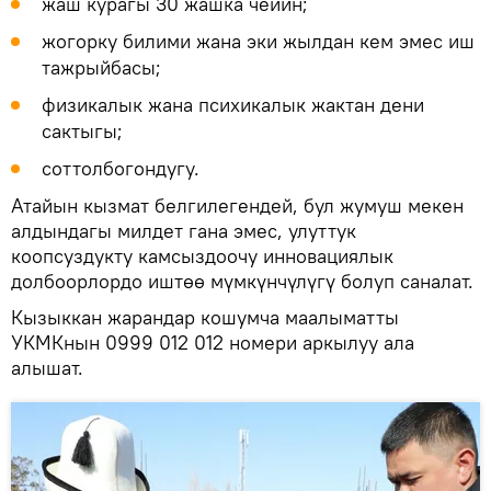
жаш курагы 30 жашка чейин;
жогорку билими жана эки жылдан кем эмес иш
тажрыйбасы;
физикалык жана психикалык жактан дени
сактыгы;
соттолбогондугу.
Атайын кызмат белгилегендей, бул жумуш мекен
алдындагы милдет гана эмес, улуттук
коопсуздукту камсыздоочу инновациялык
долбоорлордо иштөө мүмкүнчүлүгү болуп саналат.
Кызыккан жарандар кошумча маалыматты
УКМКнын 0999 012 012 номери аркылуу ала
алышат.