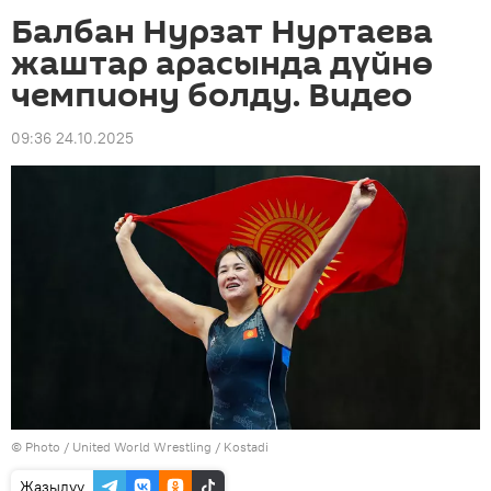
Балбан Нурзат Нуртаева
жаштар арасында дүйнө
чемпиону болду. Видео
09:36 24.10.2025
© Photo / United World Wrestling / Kostadi
Жазылуу