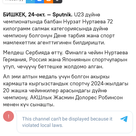
БИШКЕК, 24-окт. — Sputnik.
U23 дүйнө
чемпионатында балбан Нурзат Нуртаева 72
килограмм салмак категориясында дүйнө
чемпиону болгонун Дене тарбия жана спорт
мамлекеттик агенттигинен билдиришти.
Мелдеш Сербияда өттү. Финалга чейин Нуртаева
Германия, Россия жана Япониянын спортчуларын
утуп, чечүүчү беттешке жолдомо алган.
Ал эми алтын медаль үчүн болгон акыркы
кармашта кыргызстандык спортчу 2024-жылдагы
20 жашка чейинкилер арасындагы дүйнө
чемпиону, АКШлык Жасмин Долорес Робинсон
менен күч сынашты.