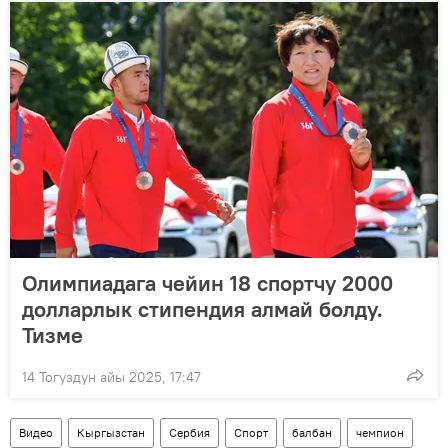
Олимпиадага чейин 18 спортчу 2000
долларлык стипендия алмай болду.
Тизме
14 Тогуздун айы 2025, 17:47
Видео
Кыргызстан
Сербия
Спорт
балбан
чемпион