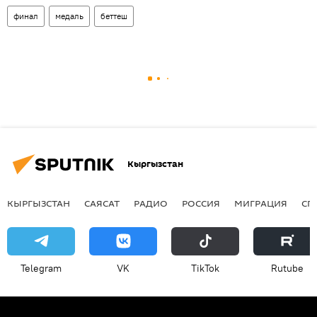
финал
медаль
беттеш
Кыргызстан
КЫРГЫЗСТАН
САЯСАТ
РАДИО
РОССИЯ
МИГРАЦИЯ
СП
Telegram
VK
ТikТоk
Rutube