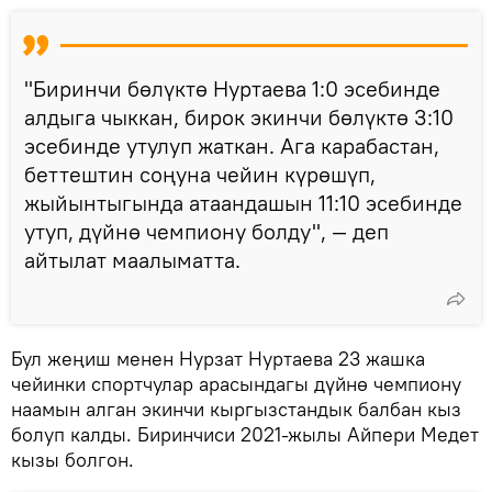
"Биринчи бөлүктө Нуртаева 1:0 эсебинде
алдыга чыккан, бирок экинчи бөлүктө 3:10
эсебинде утулуп жаткан. Ага карабастан,
беттештин соңуна чейин күрөшүп,
жыйынтыгында атаандашын 11:10 эсебинде
утуп, дүйнө чемпиону болду", — деп
айтылат маалыматта.
Бул жеңиш менен Нурзат Нуртаева 23 жашка
чейинки спортчулар арасындагы дүйнө чемпиону
наамын алган экинчи кыргызстандык балбан кыз
болуп калды. Биринчиси 2021-жылы Айпери Медет
кызы болгон.