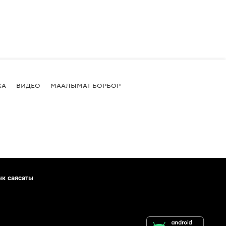
КА
ВИДЕО
МААЛЫМАТ БОРБОР
ык саясаты