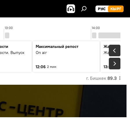
РУС
КЫРГ
13:00
14:00
ости
Максимальный репост
Жаңылыктар
ости. Выпуск
On air
Жаңылыктар.
12:06
13:01
2 мин
3 мин
г. Бишкек
89.3