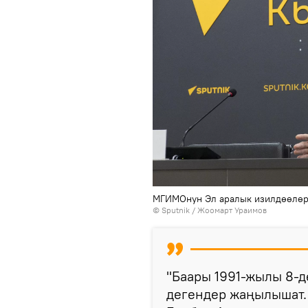
МГИМОнун Эл аралык изилдөөлөр
©
Sputnik / Жоомарт Ураимов
"Баары 1991-жылы 8-д
дегендер жаңылышат. 