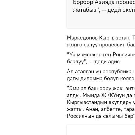
Борбор Азияда процес
жатабыз", — деди эксп
Маркедонов Кыргызстан, Т
жөнгө салуу процессин ба
"Үч мамлекет тең Россиян
баалуу", — деди адис.
Ал аталган үч республика
дагы дилемма болуп келге
"Эми ал баш оору жок, ан
алды. Мында ЖККУнун да м
Кыргызстандын өкүлдөрү у
жатты. Анан, албетте, тар
Россиянын да салымы бар"