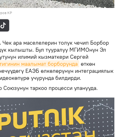
тров КР
.
Чек ара маселелерин толук чечип Борбор
дүк кылышты. Бул тууралуу МГИМОнун Эл
утунун илимий кызматкери Сергей
ттигинин маалымат борборунда
өткөн
чечүүдөгү ЕАЭБ өлкөлөрүнүн интеграциялык
видеокөпүрө учурунда билдирди.
 Союзунун таркоо процесси уланууда.