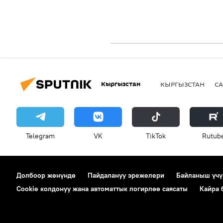
Кыргызстан
КЫРГЫЗСТАН
СА
Telegram
VK
ТikТоk
Rutub
Долбоор жөнүндө
Пайдалануу эрежелери
Байланыш үчү
Cookie колдонуу жана автоматтык логирлөө саясаты
Кайра