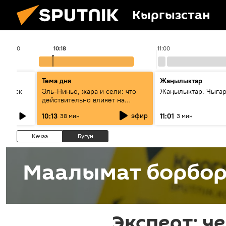
Кыргызстан
10:00
10:18
11:00
Тема дня
Жаңылыктар
Выпуск
Эль-Ниньо, жара и сели: что
Жаңылыктар. Чыгар
действительно влияет на
погоду в Кыргызстане
эфир
10:13
11:01
38 мин
3 мин
Кечээ
Бүгүн
Маалымат борбо
Эксперт: ч