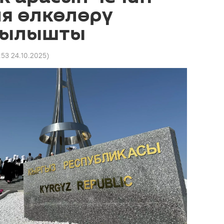
я өлкөлөрү
кылышты
:53 24.10.2025
)