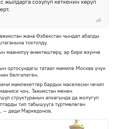
с жылдарга созулуп кеткенин көрүп
ерт.
ажикстан жана Өзбекстан чындап абалды
штаганына токтолду.
ын маанилүү өнөктөштөрү, ар бири өзүнчө
нын ортосундагы татаал мамиле Москва үчүн
нин белгилеген.
ткени мамлекеттер бардык маселесин чечип
ааниси чоң. Тажикстан менен
шул структуранын алкагында да жолугуп
аптарды тил табышууга түртмөлөгөн
, — деди Маркедонов.