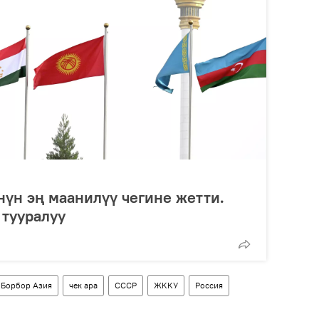
нүн эң маанилүү чегине жетти.
 тууралуу
Борбор Азия
чек ара
СССР
ЖККУ
Россия