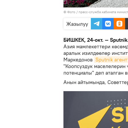
© Фото / пресс-служба кабинета минис
Жазылуу
БИШКЕК, 24-окт. — Sputnik
Азия мамлекеттери көсөм
аралык изилдөөлөр инстит
Маркедонов
Sputnik аген
"Коопсуздук маселелерин 
потенциалы" деп аталган 
Анын айтымында, Советтер