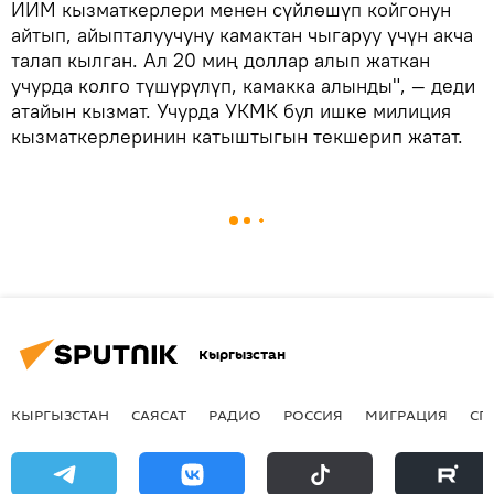
ИИМ кызматкерлери менен сүйлөшүп койгонун
айтып, айыпталуучуну камактан чыгаруу үчүн акча
талап кылган. Ал 20 миң доллар алып жаткан
учурда колго түшүрүлүп, камакка алынды", — деди
атайын кызмат. Учурда УКМК бул ишке милиция
кызматкерлеринин катыштыгын текшерип жатат.
Кыргызстан
КЫРГЫЗСТАН
САЯСАТ
РАДИО
РОССИЯ
МИГРАЦИЯ
СП