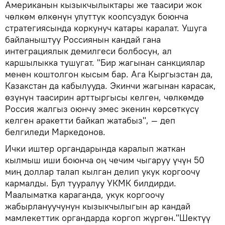
Американын кызыкчылыктары же таасири жок
чөлкөм өлкөнүн улуттук коопсуздук боюнча
стратегиясында коркунуч катары каралат. Ушуга
байланыштуу Россиянын кандай гана
интеграциялык демилгеси болбосун, ал
каршылыкка тушугат. "Бир жагынан санкциялар
менен коштолгон кысым бар. Ага Кыргызстан да,
Казакстан да кабылууда. Экинчи жагынан карасак,
өзүнүн таасирин арттыргысы келген, чөлкөмдө
Россия жалгыз оюнчу эмес экенин көрсөткүсү
келген аракетти байкап жатабыз", — деп
белгиледи Маркедонов.
Ички иштер органдарында каралып жаткан
кылмыш иши боюнча оң чечим чыгаруу үчүн 50
миң доллар талап кылган делип укук коргоочу
кармалды. Бул тууралуу УКМК билдирди.
Маалыматка караганда, укук коргоочу
жабырлануучунун кызыкчылыгын ар кандай
мамлекеттик органдарда коргоп жүргөн."Шектүү