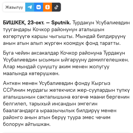
Жазылуу
БИШКЕК, 23-окт. — Sputnik.
Турдакун Усубалиевдин
туугандары Кочкор районунун аталышын
өзгөртүүгө каршы чыгышты. Мындай билдирүүнү
анын атын алып жүргөн коомдук фонд таратты.
Буга чейин аксакалдар Кочкор районуна Турдакун
Усубалиевдин ысымын ыйгарууну демилгелешкен.
Алар мындай сунушту аким менен жолугуу
маалында көтөрүшкөн.
Анткен менен Усубалиевдин фонду Кыргыз
ССРинин мурдагы жетекчиси жер-суулардын түпкү
аталышынын сакталышына өзгөчө маани бергенин
белгилеп, тарыхый инсандын эмгегин
баалагандарга ыраазычылык билдирүү менен
районго анын атын берүү туура эмес чечим
болорун айтышкан.