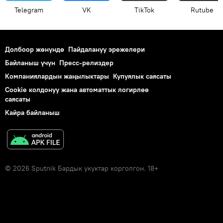
Telegram
VK
ТikТоk
Rutube
Долбоор жөнүндө
Пайдалануу эрежелери
Байланыш үчүн
Пресс-релиздер
Компаниялардын жаңылыктары
Купуялык саясаты
Cookie колдонуу жана автоматтык логирлөө
саясаты
Кайра байланыш
© 2026 Sputnik Бардык укуктар корголгон. 18+