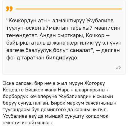
"Кочкордун атын алмаштыруу Усубалиев
туулуп-өскөн аймактын тарыхый маанисин
төмөндөтөт. Андан сырткары, Кочкор —
байыркы аталыш жана жергиликтүү эл үчүн
өзгөчө баалуулук болуп саналат", — делген
фонд тараткан билдирүүдө.
Эске салсак, бир нече жыл мурун Жогорку
Кеңеште Бишкек жана Нарын шаарларынын
борбордук көчөлөрүнө Усубалиевдин ысымын
берүү сунушталган. Бирок маркум саясатчынын
туугандары бул демилгеге да каршы чыгып,
Усубалиев өзү да мындай сунушту колдомок
эместигин айтышкан.