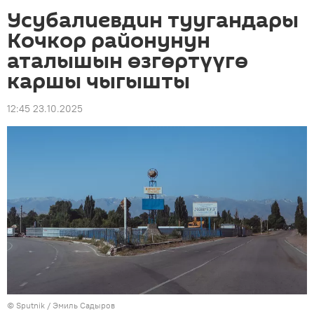
Усубалиевдин туугандары
Кочкор районунун
аталышын өзгөртүүгө
каршы чыгышты
12:45 23.10.2025
©
Sputnik / Эмиль Садыров