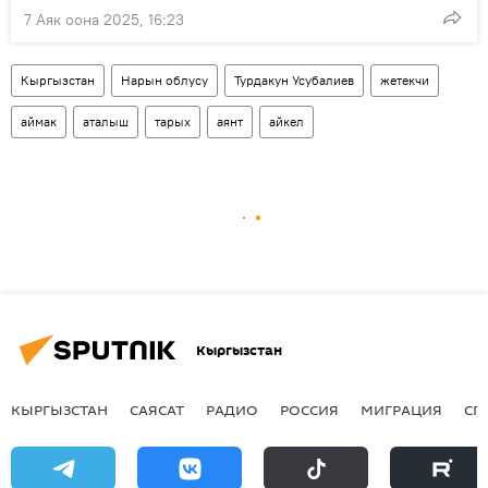
7 Аяк оона 2025, 16:23
Кыргызстан
Нарын облусу
Турдакун Усубалиев
жетекчи
аймак
аталыш
тарых
аянт
айкел
Кыргызстан
КЫРГЫЗСТАН
САЯСАТ
РАДИО
РОССИЯ
МИГРАЦИЯ
СП