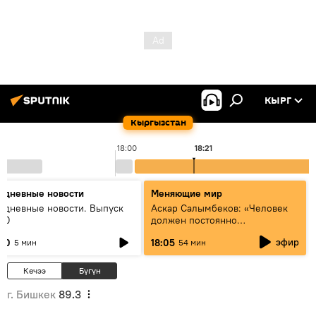
КЫРГ
Кыргызстан
18:00
18:21
едневные новости
Меняющие мир
едневные новости. Выпуск
Аскар Салымбеков: «Человек
:00
должен постоянно
совершенствоваться»
эфир
:00
18:05
5 мин
54 мин
Кечээ
Бүгүн
г. Бишкек
89.3