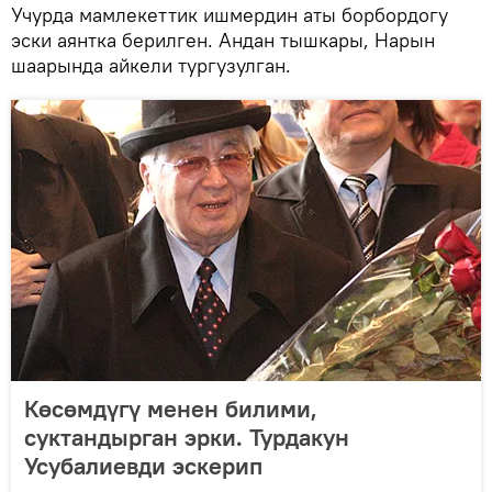
Учурда мамлекеттик ишмердин аты борбордогу
эски аянтка берилген. Андан тышкары, Нарын
шаарында айкели тургузулган.
Көсөмдүгү менен билими,
суктандырган эрки. Турдакун
Усубалиевди эскерип