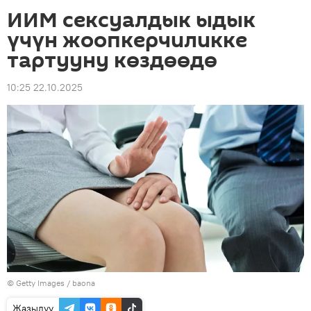
ИИМ сексуалдык ыдык
үчүн жоопкерчиликке
тартууну көздөөдө
10:25 22.10.2025
© Getty Images / baona
Жазылуу