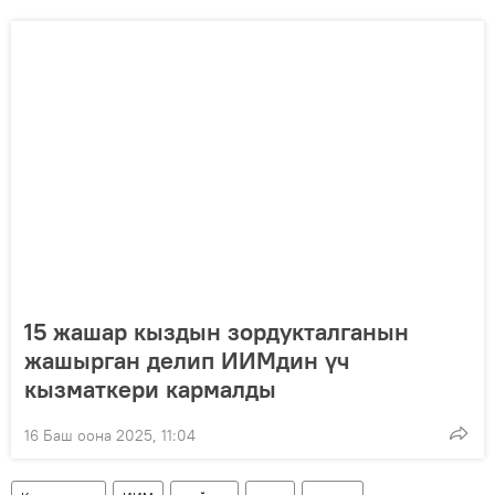
15 жашар кыздын зордукталганын
жашырган делип ИИМдин үч
кызматкери кармалды
16 Баш оона 2025, 11:04