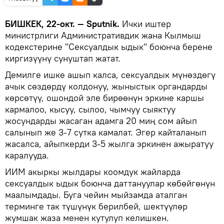
БИШКЕК, 22-окт. — Sputnik.
Ички иштер
министрлиги Административдик жана Кылмыш
кодекстерине "Сексуалдык ыдык" боюнча берене
киргизүүнү сунуштап жатат.
Демилге ишке ашып калса, сексуалдык мүнөздөгү
ачык сөздөрдү колдонуу, жыныстык органдарды
көрсөтүү, ошондой эле бирөөнүн эркине каршы
кармалоо, кысуу, сылоо, чымчуу сыяктуу
жосундарды жасаган адамга 20 миң сом айып
салынып же 3-7 сутка камалат. Эгер кайталанып
жасалса, айыпкерди 3-5 жылга эркинен ажыратуу
каралууда.
ИИМ акыркы жылдары коомдук жайларда
сексуалдык ыдык боюнча даттануулар көбөйгөнүн
маалымдады. Буга чейин мыйзамда аталган
терминге так түшүнүк берилбей, шектүүлөр
жумшак жаза менен кутулуп келишкен.