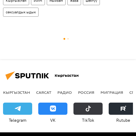
Кыргызстан
ИИМ
мыйзам
жаза
шектүү
сексуалдык ыдык
Кыргызстан
КЫРГЫЗСТАН
САЯСАТ
РАДИО
РОССИЯ
МИГРАЦИЯ
СП
Telegram
VK
ТikТоk
Rutube