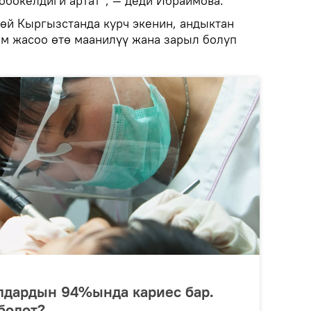
обокелдиги артат", — деди Ибраимова.
гөй Кыргызстанда курч экенин, андыктан
м жасоо өтө маанилүү жана зарыл болуп
лдардын 94%ында кариес бар.
болот?