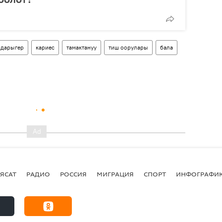
дарыгер
кариес
тамактануу
тиш оорулары
бала
ЯСАТ
РАДИО
РОССИЯ
МИГРАЦИЯ
СПОРТ
ИНФОГРАФИ