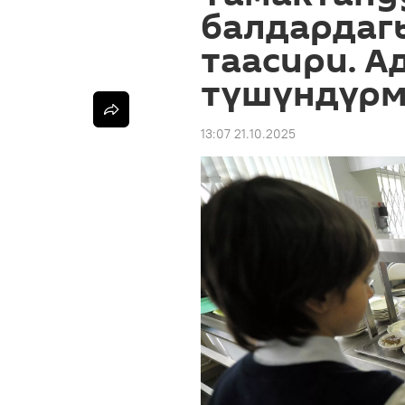
балдардаг
таасири. А
түшүндүрм
13:07 21.10.2025