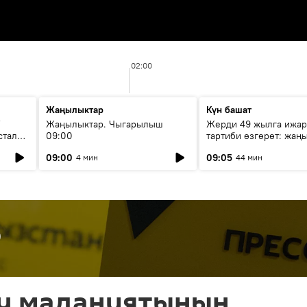
02:00
Жаңылыктар
Күн башат
F
Жаңылыктар. Чыгарылыш
Жерди 49 жылга ижар
стала
09:00
тартиби өзгөрөт: жаңы
эмнени көздөйт?
09:00
09:05
4 мин
44 мин
р
у маданиятынын