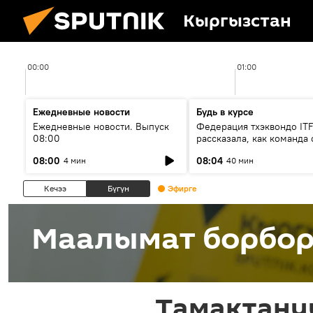
Кыргызстан
00:00
01:00
Ежедневные новости
Будь в курсе
Ежедневные новости. Выпуск
Федерация тхэквондо IT
08:00
рассказала, как команда 
жертвой мошенников
08:00
08:04
4 мин
40 мин
Кечээ
Бүгүн
Эфирге
Маалымат борбо
Тамактану