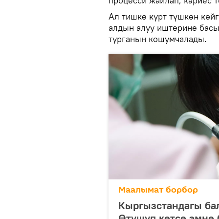
процесси жайлап, кариес т
Ал тишке курт түшкөн көй
алдын алуу иштерине басы
турганын кошумчалады.
Маалымат борбор
Кыргызстандагы ба
Өтүшүп кетсе эмне 