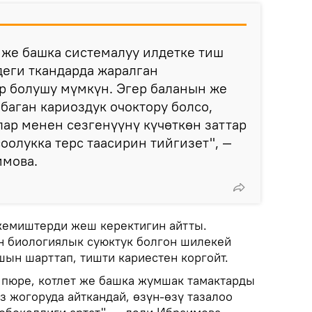
 же башка системалуу илдетке тиш
деги ткандарда жаралган
р болушу мүмкүн. Эгер баланын же
аган кариоздук очоктору болсо,
ар менен сезгенүүнү күчөткөн заттар
оолукка терс таасирин тийгизет", —
имова.
емиштерди жеш керектигин айтты.
н биологиялык суюктук болгон шилекей
шын шарттап, тишти кариестен коргойт.
 пюре, котлет же башка жумшак тамактарды
из жогоруда айткандай, өзүн-өзү тазалоо