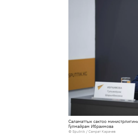
Саламаттык сактоо министрлигин
Гүлмайрам Ибраимова
©
Sputnik
/ Самрат Карачев