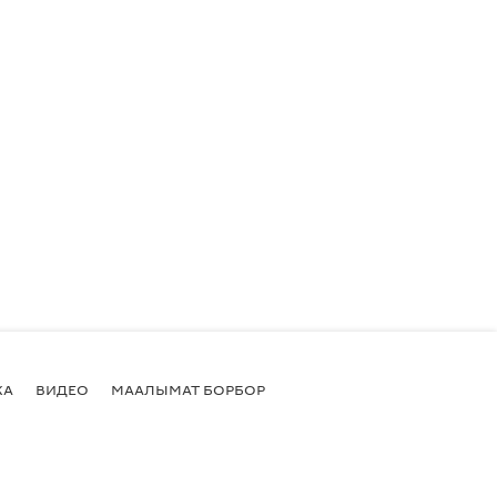
КА
ВИДЕО
МААЛЫМАТ БОРБОР