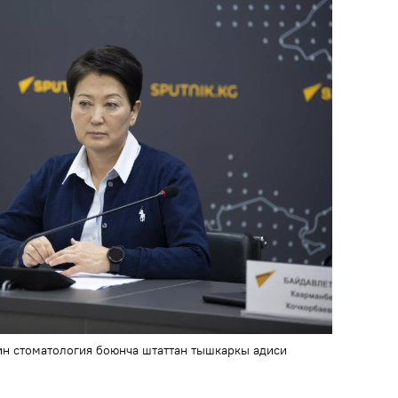
ин стоматология боюнча штаттан тышкаркы адиси