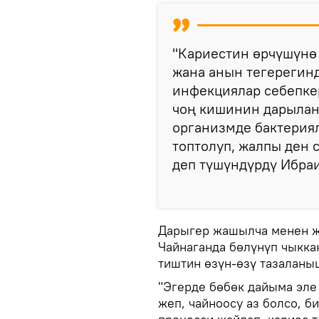
"Кариестин өрчүшүнө
жана анын тегерегин
инфекциялар себепке
чоң кишинин дарыланб
организмде бактериял
топтолуп, жалпы ден с
деп түшүндүрдү Ибра
Дарыгер жашылча менен ж
Чайнаганда бөлүнүп чыкка
тиштин өзүн-өзү тазаланы
"Эгерде бөбөк дайыма эле
жеп, чайноосу аз болсо, б