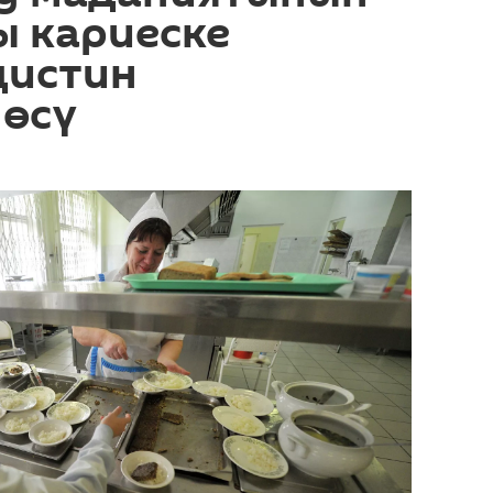
ы кариеске
дистин
өсү