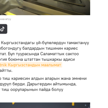
кка өтүү
.
Кыргызстандагы үй-бүлөлөрдүн тамактануу
лбогондугу балдардын тишинин кариес
тат. Бул туурасында Саламаттык сактоо
гия боюнча штаттан тышкаркы адиси
tnik Кыргызстандын маалымат 
айтты.
р тиш кариесин алдын аларын жана эмнени
дүрүп берди. Дарыгердин айтымында,
у тиш ооруларынын пайда болуу