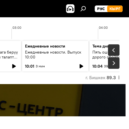
РУС
КЫРГ
03:00
04:00
Ежедневные новости
Тема дня
ага берүү
Ежедневные новости. Выпуск
Пять ошибок котор
 талаптар
10:00
дорого обойтись п
жилья
10:01
10:04
3 мин
39 мин
г. Бишкек
89.3