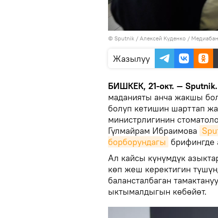
©
Sputnik
/ Алексей Куденко
/
Медиабан
Жазылуу
БИШКЕК, 21-окт. — Sputnik
маданияты анча жакшы бо
болуп кетишин шарттап жа
министрлигинин стоматоло
Гүлмайрам Ибраимова
Spu
борборундагы
брифингде 
Ал кайсы күнүмдүк азыкта
көп жеш керектигин түшүн
балансталбаган тамактану
ыктымалдыгын көбөйөт.