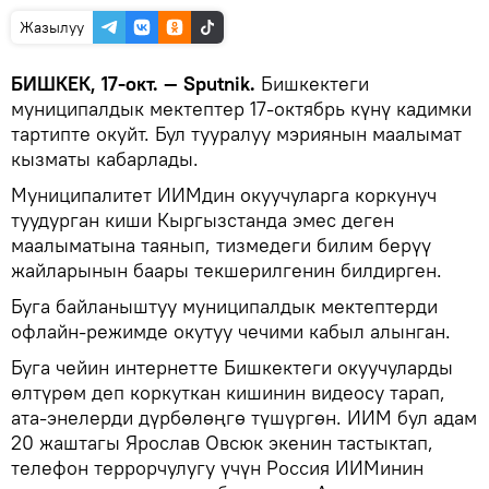
Жазылуу
БИШКЕК, 17-окт. — Sputnik.
Бишкектеги
муниципалдык мектептер 17-октябрь күнү кадимки
тартипте окуйт. Бул тууралуу мэриянын маалымат
кызматы кабарлады.
Муниципалитет ИИМдин окуучуларга коркунуч
туудурган киши Кыргызстанда эмес деген
маалыматына таянып, тизмедеги билим берүү
жайларынын баары текшерилгенин билдирген.
Буга байланыштуу муниципалдык мектептерди
офлайн-режимде окутуу чечими кабыл алынган.
Буга чейин интернетте Бишкектеги окуучуларды
өлтүрөм деп коркуткан кишинин видеосу тарап,
ата-энелерди дүрбөлөңгө түшүргөн. ИИМ бул адам
20 жаштагы Ярослав Овсюк экенин тастыктап,
телефон террорчулугу үчүн Россия ИИМинин