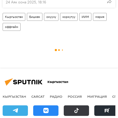
24 Аяк оона 2025, 18:16
Кыргызстан
Бишкек
окуучу
коркутуу
ИИМ
мэрия
оффлайн
Кыргызстан
КЫРГЫЗСТАН
САЯСАТ
РАДИО
РОССИЯ
МИГРАЦИЯ
СП