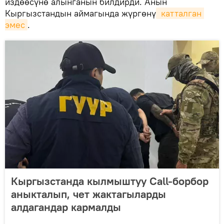
издөөсүнө алынганын билдирди. Анын
Кыргызстандын аймагында жүргөнү
 катталган 
эмес
.
Кыргызстанда кылмыштуу Call-борбор
аныкталып, чет жактагыларды
алдагандар кармалды