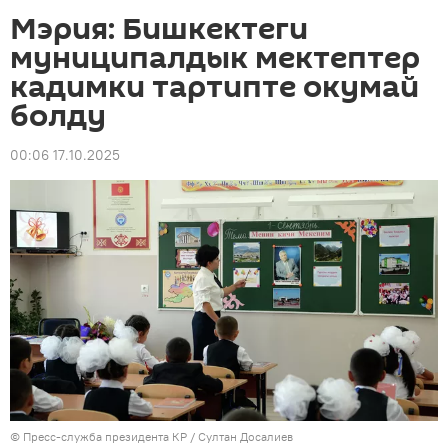
Мэрия: Бишкектеги
муниципалдык мектептер
кадимки тартипте окумай
болду
00:06 17.10.2025
©
Пресс-служба президента КР / Султан Досалиев