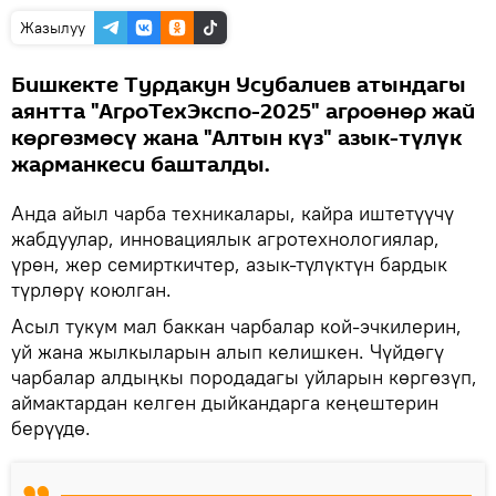
Жазылуу
Бишкекте Турдакун Усубалиев атындагы
аянтта "АгроТехЭкспо-2025" агроөнөр жай
көргөзмөсү жана "Алтын күз" азык-түлүк
жарманкеси башталды.
Анда айыл чарба техникалары, кайра иштетүүчү
жабдуулар, инновациялык агротехнологиялар,
үрөн, жер семирткичтер, азык-түлүктүн бардык
түрлөрү коюлган.
Асыл тукум мал баккан чарбалар кой-эчкилерин,
уй жана жылкыларын алып келишкен. Чүйдөгү
чарбалар алдыңкы породадагы уйларын көргөзүп,
аймактардан келген дыйкандарга кеңештерин
берүүдө.