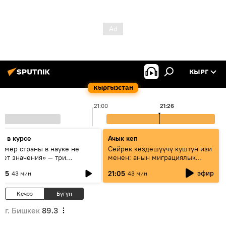
КЫРГ
Кыргызстан
21:00
21:26
дь в курсе
Ачык кеп
азмер страны в науке не
Сейрек кездешүүчү куштун изи
еет значения» — три
менен: анын миграциялык
сперта о сотрудничестве
жолу эмнеден кабар берет?
эфир
:05
21:05
43 мин
43 мин
ссии и Кыргызстана в
разовании и исследованиях
Кечээ
Бүгүн
г. Бишкек
89.3