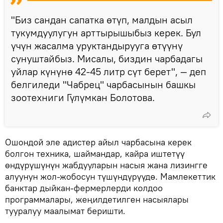
"Биз сандан сапатка өтүп, малдын асыл
тукумдуулугун арттырышыбыз керек. Бул
үчүн жасалма уруктандырууга өтүүнү
сунуштайбыз. Мисалы, биздин чарбадагы
уйлар күнүнө 42-45 литр сүт берет", — деп
белгиледи "Чабрец" чарбасынын башкы
зоотехниги Гүлүмкан Болотова.
Ошондой эле адистер айыл чарбасына керек
болгон техника, шаймандар, кайра иштетүү
өндүрүшүнүн жабдууларын насыя жана лизингге
алуунун жол-жобосун түшүндүрүүдө. Мамлекеттик
банктар дыйкан-фермерлерди колдоо
программалары, жеңилдетилген насыялары
тууралуу маалымат беришти.