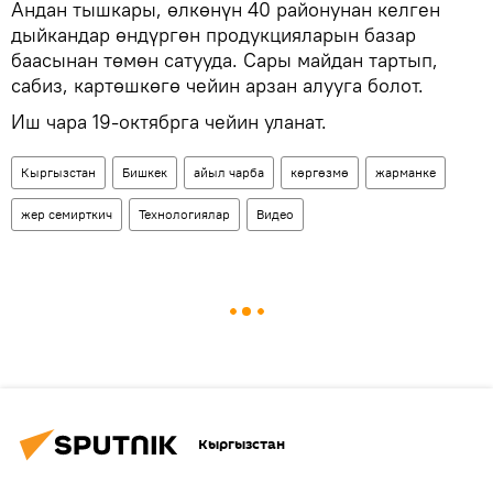
Андан тышкары, өлкөнүн 40 районунан келген
дыйкандар өндүргөн продукцияларын базар
баасынан төмөн сатууда. Сары майдан тартып,
сабиз, картөшкөгө чейин арзан алууга болот.
Иш чара 19-октябрга чейин уланат.
Кыргызстан
Бишкек
айыл чарба
көргөзмө
жарманке
жер семирткич
Технологиялар
Видео
Кыргызстан