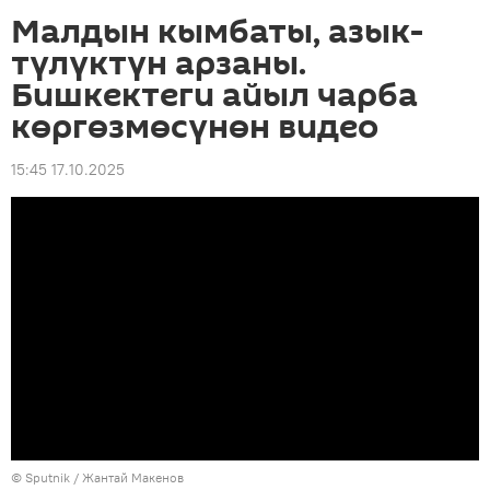
Малдын кымбаты, азык-
түлүктүн арзаны.
Бишкектеги айыл чарба
көргөзмөсүнөн видео
15:45 17.10.2025
©
Sputnik
/ Жантай Макенов