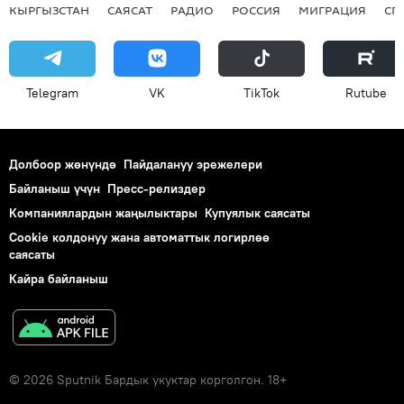
КЫРГЫЗСТАН
САЯСАТ
РАДИО
РОССИЯ
МИГРАЦИЯ
СП
Telegram
VK
ТikТоk
Rutube
Долбоор жөнүндө
Пайдалануу эрежелери
Байланыш үчүн
Пресс-релиздер
Компаниялардын жаңылыктары
Купуялык саясаты
Cookie колдонуу жана автоматтык логирлөө
саясаты
Кайра байланыш
© 2026 Sputnik Бардык укуктар корголгон. 18+