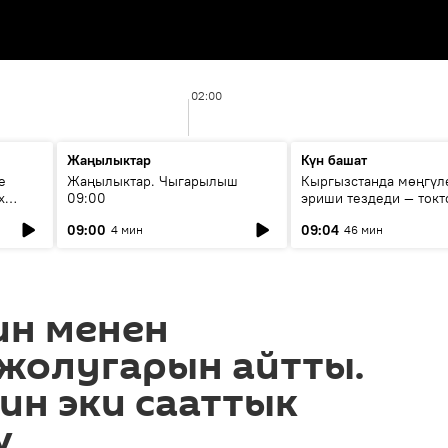
02:00
Жаңылыктар
Күн башат
е
Жаңылыктар. Чыгарылыш
Кыргызстанда мөңгүл
х
09:00
эриши тездеди — токт
мүмкүн эмеспи?
09:00
09:04
4 мин
46 мин
ин менен
 жолугарын айтты.
ин эки сааттык
ү