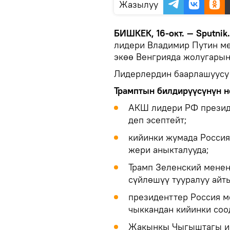
Жазылуу
БИШКЕК, 16-окт. — Sputnik.
лидери Владимир Путин м
экөө Венгрияда жолугары
Лидерлердин баарлашуусу 
Трамптын билдирүүсүнүн н
АКШ лидери РФ презид
деп эсептейт;
кийинки жумада Россия
жери аныкталууда;
Трамп Зеленский менен
сүйлөшүү тууралуу айт
президенттер Россия 
чыккандан кийинки соо
Жакынкы Чыгыштагы ий