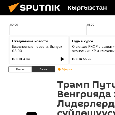
Кыргызстан
00:00
01:00
Ежедневные новости
Будь в курсе
Ежедневные новости. Выпуск
О вкладе РКФР в развити
08:00
экономики КР и ключевы
секторах до 2030 года
08:00
08:04
4 мин
55 мин
Кечээ
Бүгүн
Эфирге
Трамп Пут
Венгрияда
Лидерлерд
сүйлөшүүс