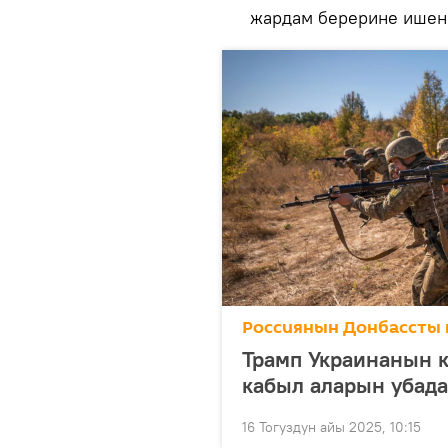
жардам берерине ишен
Россиянын Донбассты 
Трамп Украинанын к
кабыл аларын убад
16 Тогуздун айы 2025, 10:15