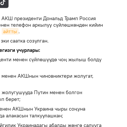
АКШ президенти Дональд Трамп Россия
енен телефон аркылуу сүйлөшкөндөн кийин
н
айтты
.
эки саатка созулган.
егизги учурлары:
енти менен сүйлөшүүдө чоң жылыш болду
 менен АКШнын чиновниктери жолугат,
 жолугушууда Путин менен болгон
ып берет;
менен АКШнын Украина чыры соңуна
да алакасын талкуулашкан;
гилик Украинадагы абалды жөнгө салууга