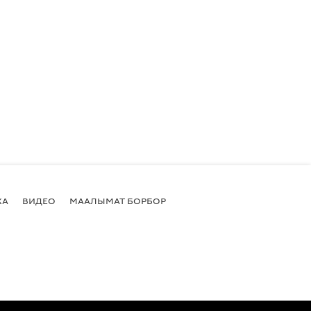
КА
ВИДЕО
МААЛЫМАТ БОРБОР