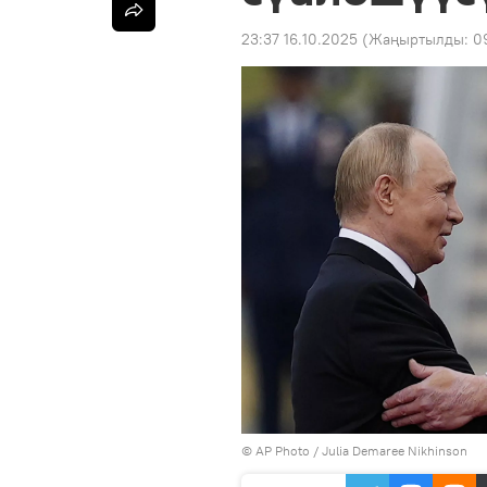
23:37 16.10.2025
(Жаңыртылды:
0
©
AP Photo
/ Julia Demaree Nikhinson