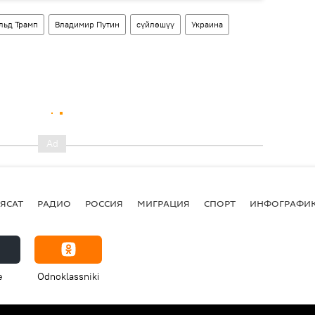
льд Трамп
Владимир Путин
сүйлөшүү
Украина
ЯСАТ
РАДИО
РОССИЯ
МИГРАЦИЯ
СПОРТ
ИНФОГРАФИ
e
Odnoklassniki