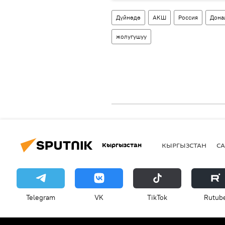
Дүйнөдө
АКШ
Россия
Дона
жолугушуу
Кыргызстан
КЫРГЫЗСТАН
СА
Telegram
VK
ТikТоk
Rutub