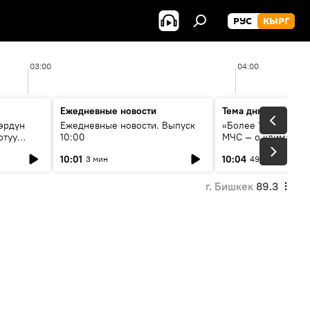
РУС
КЫРГ
03:00
04:00
Ежедневные новости
Тема дня
өрдүн
Ежедневные новости. Выпуск
«Более 1200 сёл в 
отуу
10:00
МЧС — о климате, 
системе оповещен
10:01
10:04
3 мин
49 мин
населения
г. Бишкек
89.3