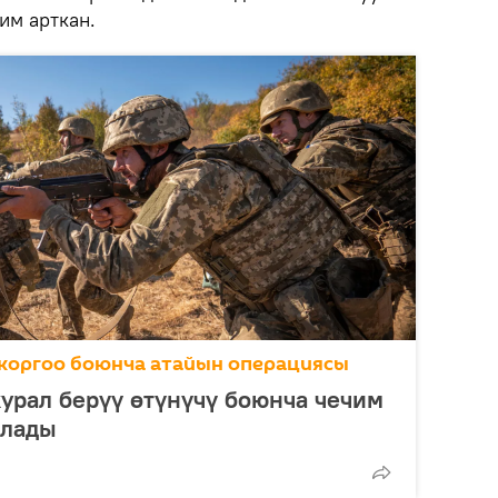
им арткан.
коргоо боюнча атайын операциясы
урал берүү өтүнүчү боюнча чечим
алады