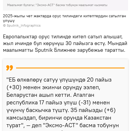
2025-жылы чет жактарда орус тилиндеги китептердин сатылган
үлүшү
© Sputnik_Infographics
Европалыктар орус тилинде китеп сатып алышат,
жыл ичинде бул көрүнүш 30 пайызга өстү. Мындай
маалыматты Sputnik Ближнее зарубежье таратты.
"ЕБ өлкөлөрү сатуу үлүшүндө 20 пайыз
(+30) менен экинчи орунду ээлеп,
Беларустан ашып кетти. Аталган
республика 17 пайыз үлүш (-31) менен
үчүнчү баскычка түштү. 35 пайызды (+6)
камсыздап, биринчи орунда Казакстан
турат", — деп "Эксмо-АСТ" басма тобунун