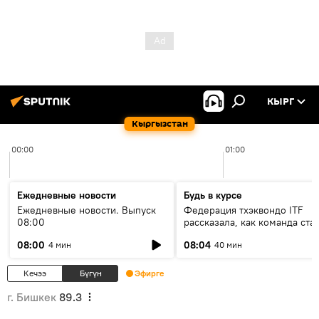
КЫРГ
Кыргызстан
00:00
01:00
Ежедневные новости
Будь в курсе
Ежедневные новости. Выпуск
Федерация тхэквондо ITF
08:00
рассказала, как команда ста
жертвой мошенников
08:00
08:04
4 мин
40 мин
Кечээ
Бүгүн
Эфирге
г. Бишкек
89.3