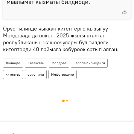
маалымат кызматы билдирди.
Орус тилинде чыккан китептерге кызыгуу
Молдовада да өскөн. 2025-жылы аталган
республиканын жашоочулары бул тилдеги
китептерди 40 пайызга көбүрөөк сатып алган.
Дүйнөдө
Казакстан
Молдова
Европа биримдиги
китептер
орус тили
Инфографика