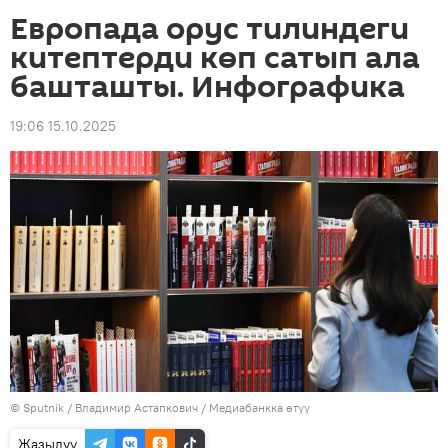
Европада орус тилиндеги
китептерди көп сатып ала
башташты. Инфографика
19:06 15.10.2025
©
Sputnik
/ Владимир Астапкович
/
Медиабанкка өтүү
Жазылуу