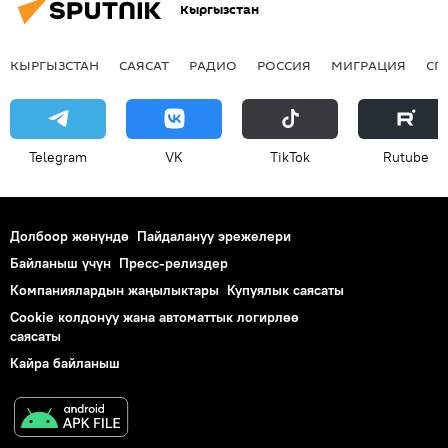
Кыргызстан
КЫРГЫЗСТАН
САЯСАТ
РАДИО
РОССИЯ
МИГРАЦИЯ
СП
Telegram
VK
ТikТоk
Rutube
Долбоор жөнүндө
Пайдалануу эрежелери
Байланыш үчүн
Пресс-релиздер
Компаниялардын жаңылыктары
Купуялык саясаты
Cookie колдонуу жана автоматтык логирлөө
саясаты
Кайра байланыш