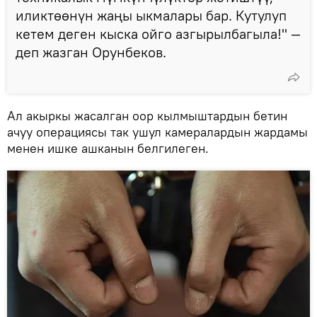
иликтөөнүн жаңы ыкмалары бар. Кутулуп
кетем деген кыска ойго азгырылбагыла!" —
деп жазган Орунбеков.
Ал акыркы жасалган оор кылмыштардын бетин
ачуу операциясы так ушул камералардын жардамы
менен ишке ашканын белгилеген.