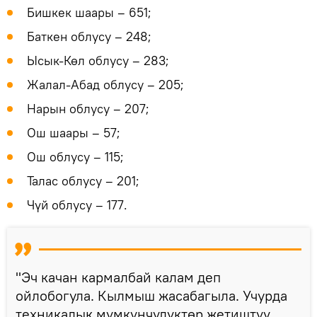
Бишкек шаары – 651;
Баткен облусу – 248;
Ысык-Көл облусу – 283;
Жалал-Абад облусу – 205;
Нарын облусу – 207;
Ош шаары – 57;
Ош облусу – 115;
Талас облусу – 201;
Чүй облусу – 177.
"Эч качан кармалбай калам деп
ойлобогула. Кылмыш жасабагыла. Учурда
техникалык мүмкүнчүлүктөр жетиштүү,