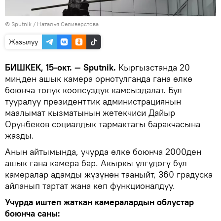
©
Sputnik
/ Наталья Селиверстова
Жазылуу
БИШКЕК, 15-окт. — Sputnik.
Кыргызстанда 20
миңден ашык камера орнотулганда гана өлкө
боюнча толук коопсуздук камсыздалат. Бул
тууралуу президенттик администрациянын
маалымат кызматынын жетекчиси Дайыр
Орунбеков социалдык тармактагы баракчасына
жазды.
Анын айтымында, учурда өлкө боюнча 2000ден
ашык гана камера бар. Акыркы үлгүдөгү бул
камералар адамды жүзүнөн тааныйт, 360 градуска
айланып тартат жана көп функционалдуу.
Учурда иштеп жаткан камералардын облустар
боюнча саны: