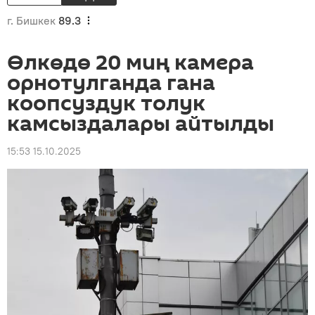
г. Бишкек
89.3
Өлкөдө 20 миң камера
орнотулганда гана
коопсуздук толук
камсыздалары айтылды
15:53 15.10.2025