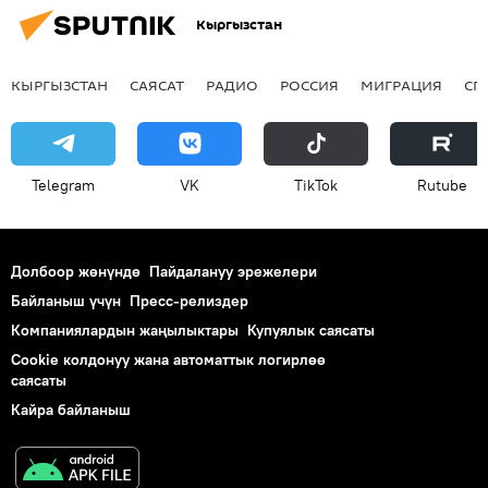
Кыргызстан
КЫРГЫЗСТАН
САЯСАТ
РАДИО
РОССИЯ
МИГРАЦИЯ
СП
Telegram
VK
ТikТоk
Rutube
Долбоор жөнүндө
Пайдалануу эрежелери
Байланыш үчүн
Пресс-релиздер
Компаниялардын жаңылыктары
Купуялык саясаты
Cookie колдонуу жана автоматтык логирлөө
саясаты
Кайра байланыш