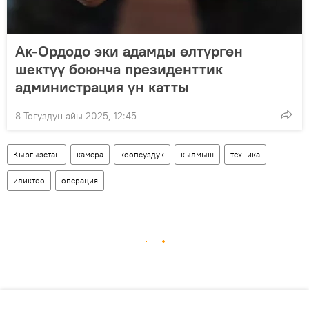
Ак-Ордодо эки адамды өлтүргөн
шектүү боюнча президенттик
администрация үн катты
8 Тогуздун айы 2025, 12:45
Кыргызстан
камера
коопсуздук
кылмыш
техника
иликтөө
операция