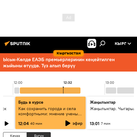
КЫРГ
Кыргызстан
Ысык-Көлдө ЕАЭБ премьерлеринин кеңейтилген
жыйыны өтүүдө. Түз алып берүү
12:00
12:32
13:00
Будь в курсе
Жаңылыктар
уск
Как сохранить города и села
Жаңылыктар. Чыгарыл
комфортными: мнение ученых
Евразии
эфир
12:04
13:01
40 мин
7 мин
Кечээ
Бүгүн