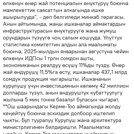
өлкөнүн өнөр жай потенциалын өнүктүрүү боюнча
мамлекеттик саясаттын алкагында ишке
ашырылууда", - деп белгиледи минкаб төрагасы.
Анын айтымында, жаңы ишканалар аймактардын
инфраструктурасын өнүктүрүүгө жана жумуш
орундарын түзүүгө чоң салым кошууда. Улуттук
статистика комитеттин алдын ала маалыматы
боюнча, 2025-жылдын январынан августуна чейин
өлкөнүн ИДПсы 1 трлн сомдон ашты,
экономиканын реалдуу өсүшү 11%ды түздү. Өнөр
жай өндүрүшү 11,5%га өстү, ишканалар 437,1 млрд
сомдук продукция чыгарышты. Ишкананын
курулушу үчүн инвестициянын көлөмү 42 миллион
долларды түзүп, анын өндүрүштүк кубаттуулугу
жылына 5 миң тонна базальт буласын чыгарат.
**Ош шаарындагы Керме-Тоо аймагында жолду
кеңейтүү боюнча эскиздик долбоор иштелип
чыкты. Бул тууралуу Курулуш жана архитектура
министрлигинен билдиришти. Маалыматка
ылайык, Керме-Тоо муниципалдык аймактык