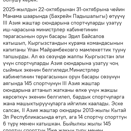
2025-жылдын 22-октябрынан 31-октябрына чейин
Манама шаарында (Бахрейн Падышалыгы) өтүүчү
III Азия жаштар оюндарына спортчуларды узатуу
иш-чарасына министрлер кабинетинин
төрагасынын орун басары Эдил Байсалов
катышып, Кыргызстандын курама командасынын
капитаны Улан Майрамбековго мамлекеттик тууну
тапшырды. Ал өз сөзүндө жалпы Кыргызстан эли
үчүн спортчуларды Азия оюндарына узатуу чоң
сыймык экенин белгиледи.Министрлер
кабинетинин төрагасынын орун басары сөзүнүн
аягында 145 спортчунун III Азия жаштар
оюндарына аттанып жатканы өлкө үчүн жакшы
көрсөткүч экенин белгилеп, бардык спортчуларга
жана машыктыруучуларга ийгилик каалады. Эске
салсак, II Азия жаштар оюндары 2013-жылы Кытай
Эл Республикасында өтүп, ага 14 спортчу спорттун
6 түрү менен катышкан. Быйылкы жылы 145
спортчу спорттун 15ке жакын түрү менен