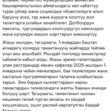
башкармалыгынын аймагындагы көп кабаттуу
турак үйлөр жана социалдык объектилерге алып
баруучу эски, тар жана жүрүүгө кооптуу жол
талаптарга ылайык кеңейтилет. Долбоордун
максаты, тургундардын коопсуздугун камсыздоо
жана күнүмдүк жашоо шарттарын жакшыртуу.
Жаңы жылдан, тагыраагы, 1-январдан баштап
өлкөдөгү коомдук тамактануучу жайларда тейлөө
үчүн акы алынбайт. Мындай токтомду министрлер
кабинети кабыл алды. Жаңы эреже-талаптардан
улам ресторандар менен кафелер 2026-жылдын 1-
январына чейин менюларын, баа тизмелерин жана
кассалык программаларын талапка ылайыкташы
зарыл. Эми бардык кызматтардын наркы
тамактардын тизмесиндеги жалпы баанын ичинде
болушу шарт. Тагыраагы, тамактанып чыккан
кишинин төлөй турган акчасы эч кандай
кошумчасыз, ошол расмий көрсөтүлгөн баадай
болушу керек.