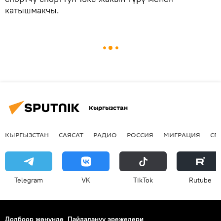
катышмакчы.
Кыргызстан
КЫРГЫЗСТАН
САЯСАТ
РАДИО
РОССИЯ
МИГРАЦИЯ
СП
Telegram
VK
ТikТоk
Rutube
Долбоор жөнүндө
Пайдалануу эрежелери