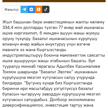
Жазылуу
Жыл башынан бери инвестициянын жалпы көлөмү
334,4 млн долларды түзгөн 77 өнөр жай ишканасы
ишке киргизилип, 6 миңден ашуун жаңы жумуш
оруну түзүлдү. Базальт ишканасынын курулушу
өлкөнүн өнөр жайын өнүктүрүү үчүн өзгөчө
мааниге ээ жана Кыргызстанды
индустриялаштыруу боюнча мамлекеттик саясатты
ишке ашыруунун жаңы этабынын башаты. Бул
тууралуу минкаб төрагасы Адылбек Касымалиев
Токмок шаарында “Базальт Эвотек” ишкананын
курулушуна мезгил кутучасын салуу учурунда
билдирди. "Бүгүнкү күндө биз Кыргызстанда
биринчи ири масштабдуу үзгүлтүксүз базальт
буласын чыгаруучу заводдун курулушуна мезгил
кутучасын салуудабыз. Долбоор экономиканы
диверсификациялоо, инвестиция тартуу жана