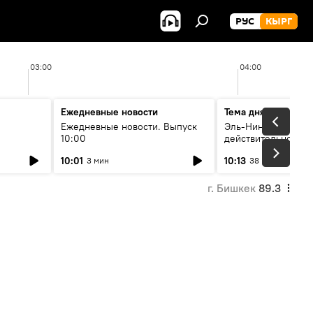
РУС
КЫРГ
03:00
04:00
Ежедневные новости
Тема дня
Ежедневные новости. Выпуск
Эль-Ниньо, жара и 
10:00
действительно вли
 өнүгүү
погоду в Кыргызст
10:01
10:13
3 мин
38 мин
г. Бишкек
89.3