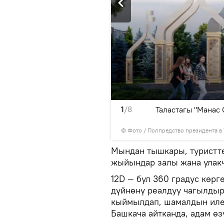
1
/8
еконструкциялоо долбоору
Таластагы "Манас
© Фото / Полпредство президента в 
Мындан тышкары, туристте
жыйындар залы жана улакч
12D — бул 360 градус көрг
дүйнөнү реалдуу чагылдыр
кыймылдап, шамалдын илеб
Башкача айтканда, адам өз