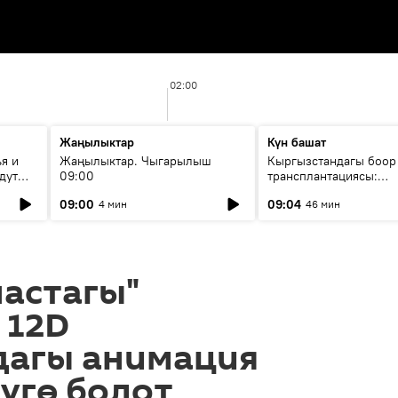
02:00
Жаңылыктар
Күн башат
я и
Жаңылыктар. Чыгарылыш
Кыргызстандагы боор
дут
09:00
трансплантациясы:
жетишкендиктер жана
09:00
09:04
4 мин
46 мин
келечеги
настагы"
 12D
агы анимация
үгө болот