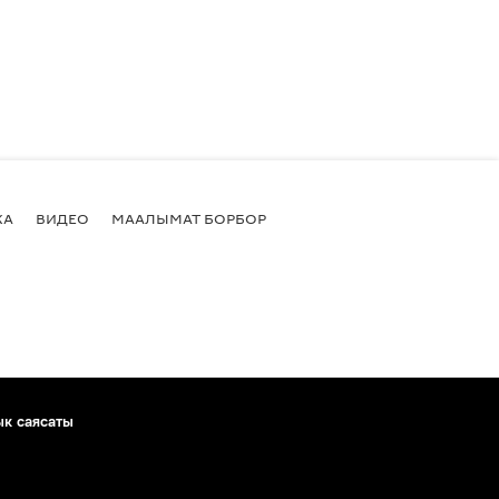
КА
ВИДЕО
МААЛЫМАТ БОРБОР
ык саясаты