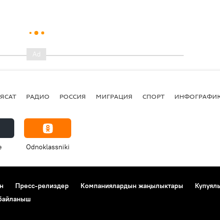
ЯСАТ
РАДИО
РОССИЯ
МИГРАЦИЯ
СПОРТ
ИНФОГРАФИ
e
Odnoklassniki
н
Пресс-релиздер
Компаниялардын жаңылыктары
Купуял
 байланыш