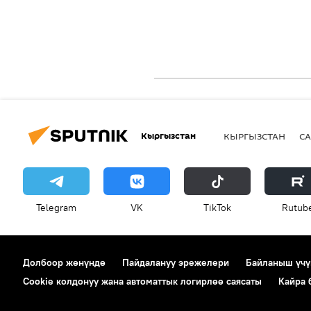
Кыргызстан
КЫРГЫЗСТАН
СА
Telegram
VK
ТikТоk
Rutub
Долбоор жөнүндө
Пайдалануу эрежелери
Байланыш үчү
Cookie колдонуу жана автоматтык логирлөө саясаты
Кайра