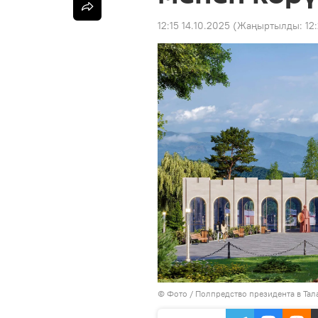
12:15 14.10.2025
(Жаңыртылды:
12
© Фото / Полпредство президента в Тал