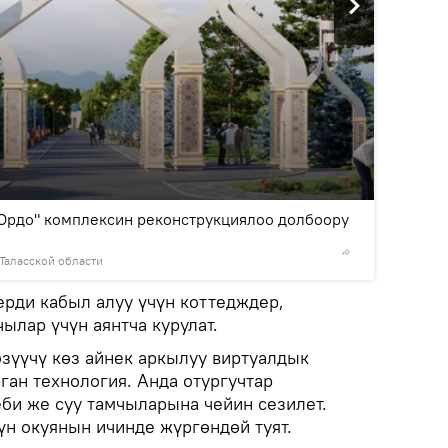
2
/8
 Ордо" комплексин реконструкциялоо долбоору
Таласской области
© Фото /
рди кабыл алуу үчүн коттедждер,
ылар үчүн аянтча курулат.
өзүүчү көз айнек аркылуу виртуалдык
ган технология. Анда отургучтар
и же суу тамчыларына чейин сезилет.
үн окуянын ичинде жүргөндөй туят.