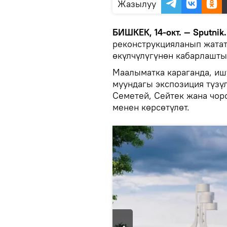
Жазылуу
БИШКЕК, 14-окт. — Sputnik
реконструкцияланып жатат
өкүлчүлүгүнөн кабарлашты
Маалыматка караганда, иш
муундагы экспозиция түзүл
Семетей, Сейтек жана чор
менен көрсөтүлөт.