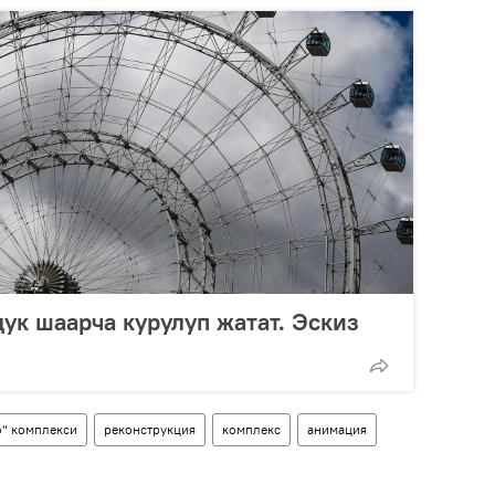
дук шаарча курулуп жатат. Эскиз
" комплекси
реконструкция
комплекс
анимация