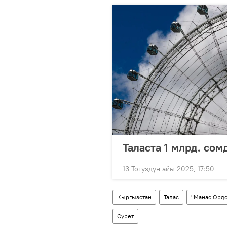
Таласта 1 млрд. сом
13 Тогуздун айы 2025, 17:50
Кыргызстан
Талас
"Манас Ордо
Сүрөт