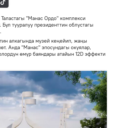
.
Таластагы "Манас Ордо" комплекси
. Бул тууралуу президенттин облустагы
.
тин алкагында музей кеңейип, жаңы
өт. Анда "Манас" эпосундагы окуялар,
олордун өмүр баяндары атайын 12D эффекти