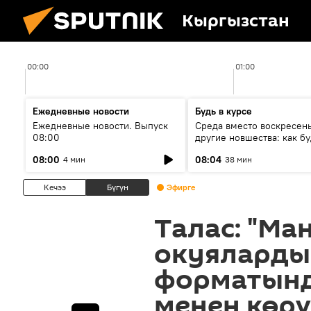
Кыргызстан
00:00
01:00
Ежедневные новости
Будь в курсе
Ежедневные новости. Выпуск
Среда вместо воскресень
08:00
другие новшества: как бу
проходить выборы в КР?
08:00
08:04
4 мин
38 мин
Кечээ
Бүгүн
Эфирге
Талас: "Ма
окуяларды
форматынд
менен көрү