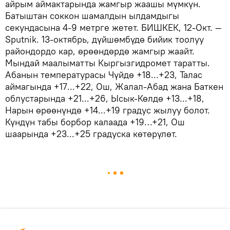
айрым аймактарында жамгыр жаашы мүмкүн.
Батыштан соккон шамалдын ылдамдыгы
секундасына 4-9 метрге жетет. БИШКЕК, 12-Окт. —
Sputnik. 13-октябрь, дүйшөмбүдө бийик тоолуу
райондордо кар, өрөөндөрдө жамгыр жаайт.
Мындай маалыматты Кыргызгидромет таратты.
Абанын температурасы Чүйдө +18...+23, Талас
аймагында +17...+22, Ош, Жалал-Абад жана Баткен
облустарында +21...+26, Ысык-Көлдө +13...+18,
Нарын өрөөнүндө +14...+19 градус жылуу болот.
Күндүн табы борбор калаада +19…+21, Ош
шаарында +23...+25 градуска көтөрүлөт.