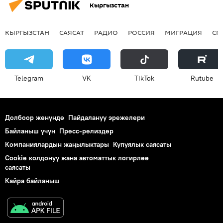
Кыргызстан
КЫРГЫЗСТАН
САЯСАТ
РАДИО
РОССИЯ
МИГРАЦИЯ
СП
Telegram
VK
ТikТоk
Rutube
Долбоор жөнүндө
Пайдалануу эрежелери
Байланыш үчүн
Пресс-релиздер
Компаниялардын жаңылыктары
Купуялык саясаты
Cookie колдонуу жана автоматтык логирлөө
саясаты
Кайра байланыш