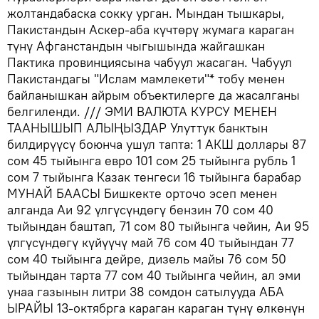
жолтандабаска сокку урган. Мындан тышкары,
Пакистандын Аскер-аба күчтөрү жумага караган
түнү Афганстандын чыгышында жайгашкан
Пактика провинциясына чабуул жасаган. Чабуул
Пакистандагы "Ислам мамлекети"* тобу менен
байланышкан айрым объектилерге да жасалганы
белгиленди. /// ЭМИ ВАЛЮТА КУРСУ МЕНЕН
ТААНЫШЫП АЛЫҢЫЗДАР Улуттук банктын
билдирүүсү боюнча ушул тапта: 1 АКШ доллары 87
сом 45 тыйынга евро 101 сом 25 тыйынга рубль 1
сом 7 тыйынга Казак тенгеси 16 тыйынга барабар
МУНАЙ БААСЫ Бишкекте орточо эсеп менен
алганда Аи 92 үлгүсүндөгү бензин 70 сом 40
тыйындан баштап, 71 сом 80 тыйынга чейин, Аи 95
үлгүсүндөгү күйүүчү май 76 сом 40 тыйындан 77
сом 40 тыйынга дейре, дизель майы 76 сом 50
тыйындан тарта 77 сом 40 тыйынга чейин, ал эми
унаа газынын литри 38 сомдон сатылууда АБА
ЫРАЙЫ 13-октябрга караган караган түнү өлкөнүн