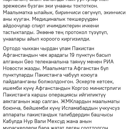
эрежесин бузган эки унааны токтоткон.
Маалыматка ылайык, биринчиси сөгүнүп, экинчиси
аны кууган. Медициналык текшерүүдөн
айдоочулар спирт ичимдиктерин ичкени
тастыкталды. Экөөнө тең протокол түзүлүп,
унаалары айып короого киргизилди.
Ортодо чыккан чырдан улам Пакистан
Афганстандын чек арадагы 19 пунктун басып
алганын Geo телеканалына таянуу менен РИА
Новости жазды. Маалыматта Афганстан бул
пунктуларды Пакистанга чабуул коюуга
пайдаланганы болжолдонгон. Эскерте кетсек,
ишемби күнү Афганстандын Коргоо министрлиги
Пакистанга каршы операциясы ийгиликтүү
аяктаганын жар салган. ЖМКлардын маалыматы
боюнча, бейшемби күнү Исламабаддын учкучсуз
аппараты пакистандык талибдердин башчысы
Кабулда Нур Вали Мехсуд жана анын
мураскерлери бара жатат деген сооттолгон