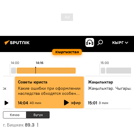
КЫРГ
Кыргызстан
14:00
14:16
15:00
Советы юриста
Жаңылыктар
уск
Какие ошибки при оформлении
Жаңылыктар. Чыгарыл
наследства обходятся особенно
дорого - советы юриста
эфир
14:04
15:01
40 мин
3 мин
Кечээ
Бүгүн
г. Бишкек
89.3