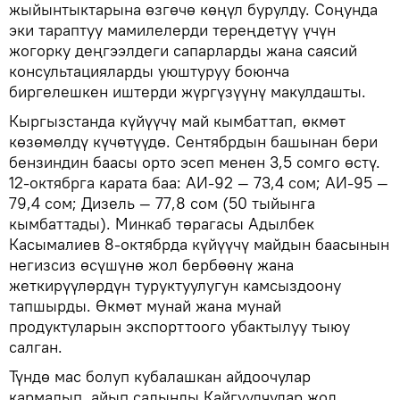
жыйынтыктарына өзгөчө көңүл бурулду. Соңунда
эки тараптуу мамилелерди тереңдетүү үчүн
жогорку деңгээлдеги сапарларды жана саясий
консультацияларды уюштуруу боюнча
биргелешкен иштерди жүргүзүүнү макулдашты.
Кыргызстанда күйүүчү май кымбаттап, өкмөт
көзөмөлдү күчөтүүдө. Сентябрдын башынан бери
бензиндин баасы орто эсеп менен 3,5 сомго өстү.
12-октябрга карата баа: АИ-92 — 73,4 сом; АИ-95 —
79,4 сом; Дизель — 77,8 сом (50 тыйынга
кымбаттады). Минкаб төрагасы Адылбек
Касымалиев 8-октябрда күйүүчү майдын баасынын
негизсиз өсүшүнө жол бербөөнү жана
жеткирүүлөрдүн туруктуулугун камсыздоону
тапшырды. Өкмөт мунай жана мунай
продуктуларын экспорттоого убактылуу тыюу
салган.
Түндө мас болуп кубалашкан айдоочулар
кармалып, айып салынды Кайгуулчулар жол