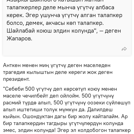
талапкерлер деле мынча үгүтчү албаса
керек. Эгер ушунча үгүтчү алган талапкер
болсо, демек, акчасы көп талапкер.
Шайлабай коюш элдин колунда", — деген
Жапаров.
Анткен менен миң үгүтчү деген маселеден
трагедия кылыштын деле кереги жок деген
президент.
"Себеби 500 үгүтчү деп көрсөтүп коюу менен
маселе чечилбейт деп ойлойм. 500 үгүтчүнү
расмий түрдө алып, 500 үгүтчүнү оозеки сүйлөшүп
алып иштетиши толук мүмкүн да. Далилдеш
кыйын. Ошондуктан дагы бир жолу кайталайм. Ар
бир талапкердин тагдыры үгүтчүлөрдүн колунда
эмес, элдин колунда! Эгер эл колдобогон талапкер