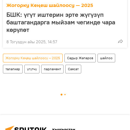
Жогорку Кеңеш шайлоосу — 2025
БШК: үгүт иштерин эрте жүгүзүп
баштагандарга мыйзам чегинде чара
көрүлөт
8 Тогуздун айы 2025, 14:57
Жогорку Кеңеш шайлоосу — 2025
Садыр Жапаров
шайлоо
талапкер
үгүтчү
парламент
Саясат
Кыргызстан