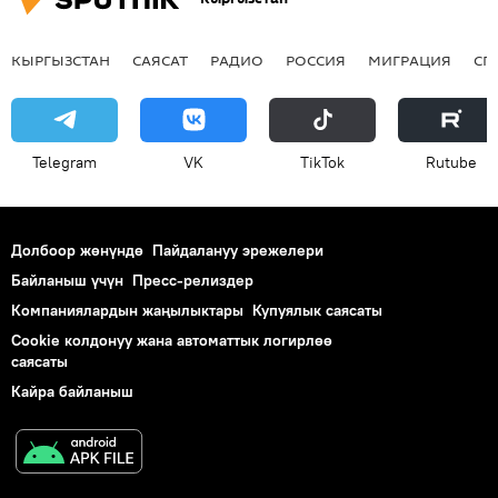
КЫРГЫЗСТАН
САЯСАТ
РАДИО
РОССИЯ
МИГРАЦИЯ
СП
Telegram
VK
ТikТоk
Rutube
Долбоор жөнүндө
Пайдалануу эрежелери
Байланыш үчүн
Пресс-релиздер
Компаниялардын жаңылыктары
Купуялык саясаты
Cookie колдонуу жана автоматтык логирлөө
саясаты
Кайра байланыш