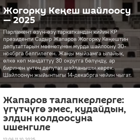
Жогорку Кеңеш шайлоосу
— 2025
Парламент өзүн-өзү таркаткандан кийин КР
президенти Садыр Жапаров Жогорку Кеңештин
депутаттарын мөөнөтүнөн мурда шайлоону 30-
ноябрга белгилеген. Жаңы мыйзамга ылайык,
өлкө көп мандаттуу 30 округга бөлүндү, ар
биринен үчтөн депутат шайланышы керек.
Шайлоонун жыйынтыгы 14-декабрга чейин чыгат.
Жапаров талапкерлерге:
үгүтчүгө эмес, кудайдын,
элдин колдоосуна
ишенгиле
12:06 11.10.2025