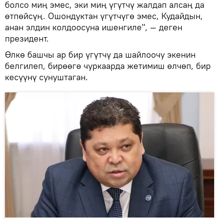
болсо миң эмес, эки миң үгүтчү жалдап алсаң да
өтпөйсүң. Ошондуктан үгүтчүгө эмес, Кудайдын,
анан элдин колдоосуна ишенгиле", — деген
президент.
Өлкө башчы ар бир үгүтчү да шайлоочу экенин
белгилеп, бирөөгө чуркаарда жетимиш өлчөп, бир
кесүүнү сунуштаган.