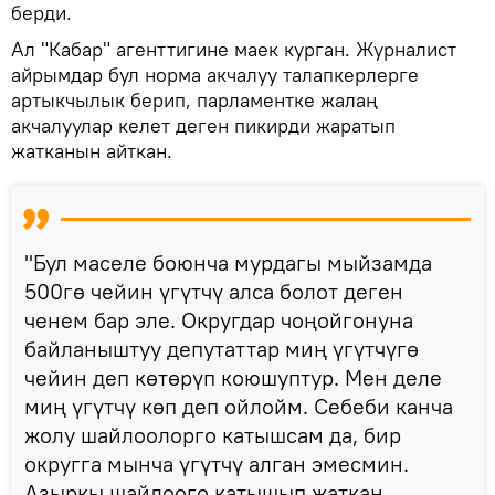
берди.
Ал "Кабар" агенттигине маек курган. Журналист
айрымдар бул норма акчалуу талапкерлерге
артыкчылык берип, парламентке жалаң
акчалуулар келет деген пикирди жаратып
жатканын айткан.
"Бул маселе боюнча мурдагы мыйзамда
500гө чейин үгүтчү алса болот деген
ченем бар эле. Округдар чоңойгонуна
байланыштуу депутаттар миң үгүтчүгө
чейин деп көтөрүп коюшуптур. Мен деле
миң үгүтчү көп деп ойлойм. Себеби канча
жолу шайлоолорго катышсам да, бир
округга мынча үгүтчү алган эмесмин.
Азыркы шайлоого катышып жаткан