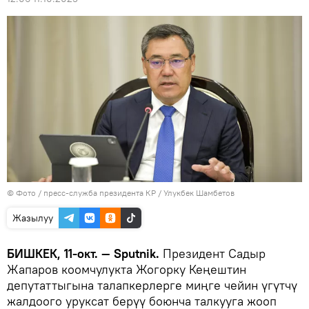
© Фото / пресс-служба президента КР / Улукбек Шамбетов
Жазылуу
БИШКЕК, 11-окт. — Sputnik.
Президент Садыр
Жапаров коомчулукта Жогорку Кеңештин
депутаттыгына талапкерлерге миңге чейин үгүтчү
жалдоого уруксат берүү боюнча талкууга жооп