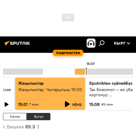
КЫРГ
Кыргызстан
15:07
Жаңылыктар
Sputnikteн сүйлөйбүз
еская
Жаңылыктар. Чыгарылыш 15:00
Так божомол — өз убаг
коргонуу:
гидрометеорологиялык
эфир
15:01
15:08
7 мин
45 мин
кантип өркүндөтүлүүдө
Кечээ
Бүгүн
г. Бишкек
89.3