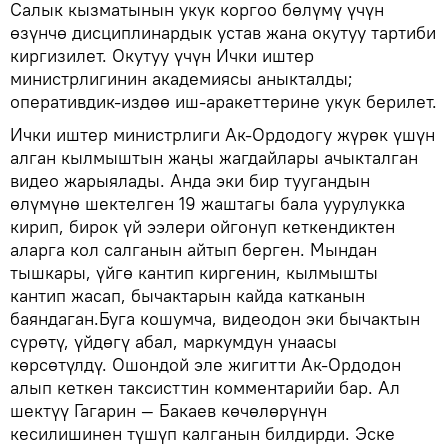
Салык кызматынын укук коргоо бөлүмү үчүн
өзүнчө дисциплинардык устав жана окутуу тартиби
киргизилет. Окутуу үчүн Ички иштер
министрлигинин академиясы аныкталды;
оперативдик-издөө иш-аракеттерине укук берилет.
Ички иштер министрлиги Ак-Ордодогу жүрөк үшүн
алган кылмыштын жаңы жагдайлары ачыкталган
видео жарыялады. Анда эки бир туугандын
өлүмүнө шектелген 19 жаштагы бала уурулукка
кирип, бирок үй ээлери ойгонуп кеткендиктен
аларга кол салганын айтып берген. Мындан
тышкары, үйгө кантип киргенин, кылмышты
кантип жасап, бычактарын кайда катканын
баяндаган.Буга кошумча, видеодон эки бычактын
сүрөтү, үйдөгү абал, маркумдун унаасы
көрсөтүлдү. Ошондой эле жигитти Ак-Ордодон
алып кеткен таксисттин комментарийи бар. Ал
шектүү Гагарин — Бакаев көчөлөрүнүн
кесилишинен түшүп калганын билдирди. Эске