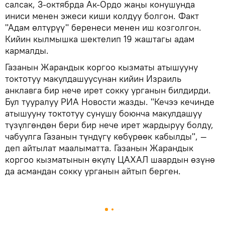
салсак, 3-октябрда Ак-Ордо жаңы конушунда
иниси менен эжеси киши колдуу болгон. Факт
"Адам өлтүрүү" беренеси менен иш козголгон.
Кийин кылмышка шектелип 19 жаштагы адам
кармалды.
Газанын Жарандык коргоо кызматы атышууну
токтотуу макулдашуусунан кийин Израиль
анклавга бир нече ирет сокку урганын билдирди.
Бул тууралуу РИА Новости жазды. "Кечээ кечинде
атышууну токтотуу сунушу боюнча макулдашуу
түзүлгөндөн бери бир нече ирет жардыруу болду,
чабуулга Газанын түндүгү көбүрөөк кабылды", —
деп айтылат маалыматта. Газанын Жарандык
коргоо кызматынын өкүлү ЦАХАЛ шаардын өзүнө
да асмандан сокку урганын айтып берген.