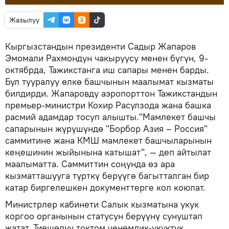
Жазылуу
Кыргызстандын президенти Садыр Жапаров
Эмомали Рахмондун чакыруусу менен бүгүн, 9-
октябрда, Тажикстанга иш сапары менен барды.
Бул тууралуу өлкө башчынын маалымат кызматы
билдирди. Жапаровду аэропорттон Тажикстандын
премьер-министри Кохир Расулзода жана башка
расмий адамдар тосуп алышты."Мамлекет башчы
сапарынын жүрүшүндө "Борбор Азия – Россия"
саммитине жана КМШ мамлекет башчыларынын
кеңешинин жыйынына катышат", — деп айтылат
маалыматта. Саммиттин соңунда өз ара
кызматташууга түрткү берүүгө багытталган бир
катар биргелешкен документтерге кол коюлат.
Министрлер кабинети Салык кызматына укук
коргоо органынын статусун берүүнү сунуштап
жатат. Тиешелүү токтом ченемдик-укуктук