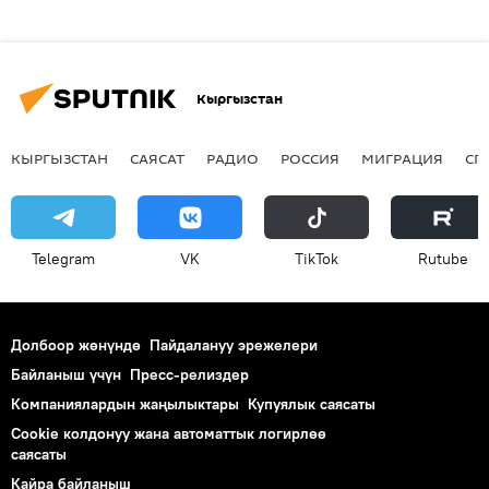
Кыргызстан
КЫРГЫЗСТАН
САЯСАТ
РАДИО
РОССИЯ
МИГРАЦИЯ
СП
Telegram
VK
ТikТоk
Rutube
Долбоор жөнүндө
Пайдалануу эрежелери
Байланыш үчүн
Пресс-релиздер
Компаниялардын жаңылыктары
Купуялык саясаты
Cookie колдонуу жана автоматтык логирлөө
саясаты
Кайра байланыш