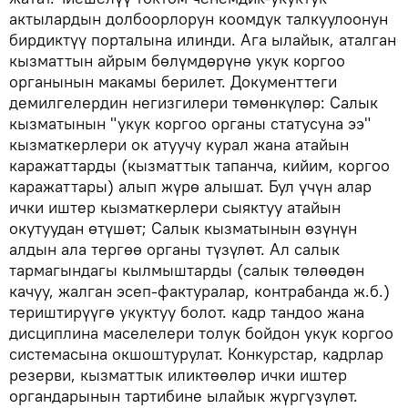
актылардын долбоорлорун коомдук талкуулоонун
бирдиктүү порталына илинди. Ага ылайык, аталган
кызматтын айрым бөлүмдөрүнө укук коргоо
органынын макамы берилет. Документтеги
демилгелердин негизгилери төмөнкүлөр: Салык
кызматынын "укук коргоо органы статусуна ээ"
кызматкерлери ок атуучу курал жана атайын
каражаттарды (кызматтык тапанча, кийим, коргоо
каражаттары) алып жүрө алышат. Бул үчүн алар
ички иштер кызматкерлери сыяктуу атайын
окутуудан өтүшөт; Салык кызматынын өзүнүн
алдын ала тергөө органы түзүлөт. Ал салык
тармагындагы кылмыштарды (салык төлөөдөн
качуу, жалган эсеп-фактуралар, контрабанда ж.б.)
териштирүүгө укуктуу болот. кадр тандоо жана
дисциплина маселелери толук бойдон укук коргоо
системасына окшоштурулат. Конкурстар, кадрлар
резерви, кызматтык иликтөөлөр ички иштер
органдарынын тартибине ылайык жүргүзүлөт.