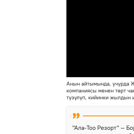
Анын айтымында, учурда 
компаниясы менен төрт ч
түзүлүп, кийинки жылдын 
"Ала-Тоо Резорт" — Б