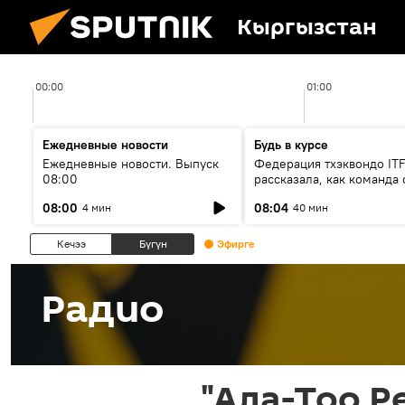
Кыргызстан
00:00
01:00
Ежедневные новости
Будь в курсе
Ежедневные новости. Выпуск
Федерация тхэквондо IT
08:00
рассказала, как команда 
жертвой мошенников
08:00
08:04
4 мин
40 мин
Кечээ
Бүгүн
Эфирге
Радио
"Ала-Тоо Р