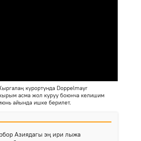
Жыргалаң курортунда Doppelmayr
акырым асма жол куруу боюнча келишим
июнь айында ишке берилет.
орбор Азиядагы эң ири лыжа