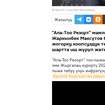
©
Sputnik
/ Асылбек Бактыбеков
Жазылуу
"Ала-Тоо Резорт" мам
Жаркынбек Максүтов б
жогорку коопсуздук т
шартта иш жүрүп жат
"Ала-Тоо Резорт" тоо-лыжа
эми Жыргалаң курорту 202
лыжа тебүү үчүн инфратүз
Sputnik Кыргызстан радио