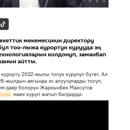
лекеттик мекемесинин директору
ул тоо-лыжа курортун курууда эң
ехнологияларын колдонуп, заманбап
канын айтты.
 курорту 2032-жылы толук курулуп бүтөт. Ал
6-жылдын аягында эс алуучуларды тосуп,
үм даяр болорун Жаркынбек Максүтов
суна
маек куруп жатып билдирди.