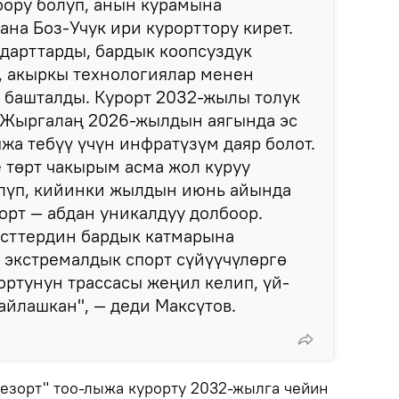
оору болуп, анын курамына
ана Боз-Учук ири курорттору кирет.
ндарттарды, бардык коопсуздук
, акыркы технологиялар менен
 башталды. Курорт 2032-жылы толук
и Жыргалаң 2026-жылдын аягында эс
ыжа тебүү үчүн инфратүзүм даяр болот.
е төрт чакырым асма жол куруу
лүп, кийинки жылдын июнь айында
рорт — абдан уникалдуу долбоор.
исттердин бардык катмарына
к экстремалдык спорт сүйүүчүлөргө
рортунун трассасы жеңил келип, үй-
гайлашкан", — деди Максүтов.
Резорт" тоо-лыжа курорту 2032-жылга чейин