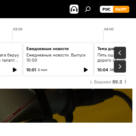
РУС
КЫРГ
03:00
04:00
Ежедневные новости
Тема дня
ага берүү
Ежедневные новости. Выпуск
Пять ошибок котор
 талаптар
10:00
дорого обойтись п
жилья
10:01
10:04
3 мин
39 мин
г. Бишкек
89.3