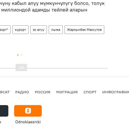
чуну кабыл алуу мүмкүнчүлүгү болсо, толук
4 миллиондой адамды тейлей аларын
зорт"
курорт
эс алуу
лыжа
Жаркынбек Максүтов
ЯСАТ
РАДИО
РОССИЯ
МИГРАЦИЯ
СПОРТ
ИНФОГРАФИ
e
Odnoklassniki