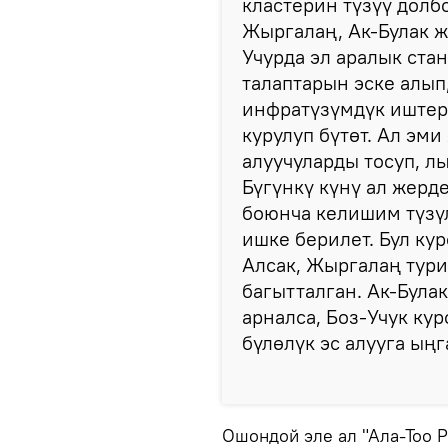
кластерин түзүү долб
Жыргалаң, Ак-Булак ж
Учурда эл аралык ста
талаптарын эске алып
инфратүзүмдүк иштер
курулуп бүтөт. Ал эм
алуучуларды тосуп, л
Бүгүнкү күнү ал жерд
боюнча келишим түзү
ишке берилет. Бул ку
Алсак, Жыргалаң тур
багытталган. Ак-Була
арналса, Боз-Учук ку
бүлөлүк эс алууга ың
Ошондой эле ал "Ала-Тоо 