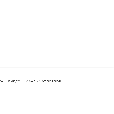
КА
ВИДЕО
МААЛЫМАТ БОРБОР