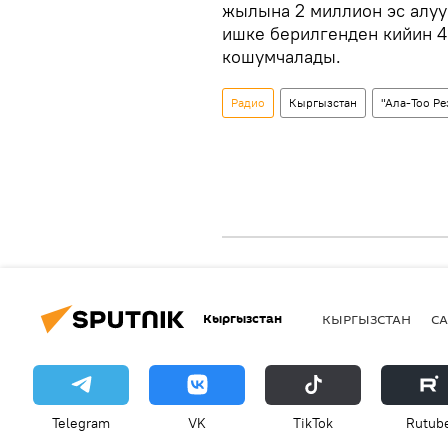
жылына 2 миллион эс алуу
ишке берилгенден кийин 
кошумчалады.
Радио
Кыргызстан
"Ала-Тоо Ре
Кыргызстан
КЫРГЫЗСТАН
СА
Telegram
VK
ТikТоk
Rutub