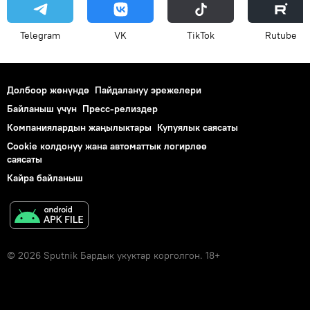
Telegram
VK
ТikТоk
Rutube
Долбоор жөнүндө
Пайдалануу эрежелери
Байланыш үчүн
Пресс-релиздер
Компаниялардын жаңылыктары
Купуялык саясаты
Cookie колдонуу жана автоматтык логирлөө
саясаты
Кайра байланыш
© 2026 Sputnik Бардык укуктар корголгон. 18+