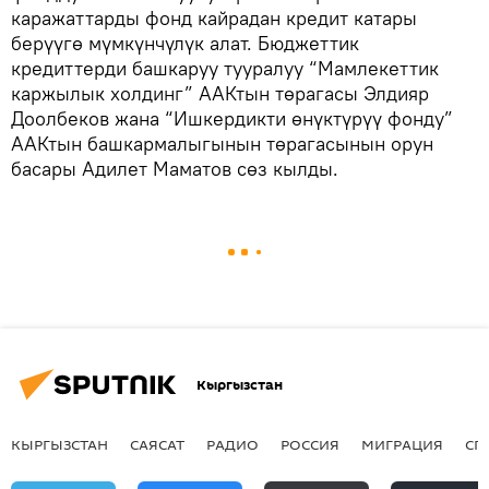
каражаттарды фонд кайрадан кредит катары
берүүгө мүмкүнчүлүк алат. Бюджеттик
кредиттерди башкаруу тууралуу “Мамлекеттик
каржылык холдинг” ААКтын төрагасы Элдияр
Доолбеков жана “Ишкердикти өнүктүрүү фонду”
ААКтын башкармалыгынын төрагасынын орун
басары Адилет Маматов сөз кылды.
Кыргызстан
КЫРГЫЗСТАН
САЯСАТ
РАДИО
РОССИЯ
МИГРАЦИЯ
СП