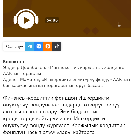
54:06
Жазылуу
Коноктор
Элдияр Доолбеков, «Мамлекеттик каржылык холдинг»
ААКтын төрагасы
Адилет Маматов, «Ишкердикти өнүктүрүү фонду» ААКтын
башкармалыгынын төрагасынын орун басары
Финансы-кредиттик фонддон Ишкердикти
өнүктүрүү фондуна карыздарды өткөрүп берүү
актысына кол коюлду. Эми бюджеттик
кредиттерди кайтаруу ишин Ишкердикти
өнүктүрүү фонду жүргүзөт. Каржылык-кредиттик
фонддун насыя алуучулары кайтарган