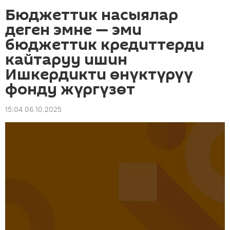
Бюджеттик насыялар
деген эмне — эми
бюджеттик кредиттерди
кайтаруу ишин
Ишкердикти өнүктүрүү
фонду жүргүзөт
15:04 06.10.2025