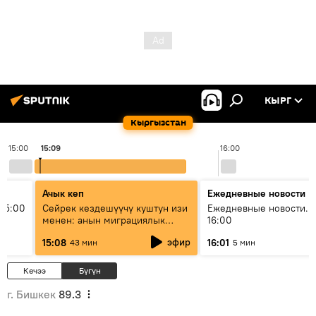
КЫРГ
Кыргызстан
15:00
15:09
16:00
Ачык кеп
Ежедневные новости
15:00
Сейрек кездешүүчү куштун изи
Ежедневные новости. 
менен: анын миграциялык
16:00
жолу эмнеден кабар берет?
эфир
15:08
16:01
43 мин
5 мин
Кечээ
Бүгүн
г. Бишкек
89.3