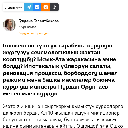
Жазылуу
Гүлдана Талантбекова
Журналист
Бардык материалдар
Бишкектин түштүк тарабына курулуш
жүргүзүү сейсмологиялык жактан
кооптуубу? Ысык-Ата жаракасына эмне
болду? Ипотекалык үйлөрдүн сапаты,
реновация процесси, борбордогу шамал
режими жана башка маселелер боюнча
курулуш министри Нурдан Орунтаев
менен маек курдук.
Жетекчи ишинен сырткаркы кызыктуу суроолорго
да жооп берди. Ал 10 жылдан ашуун милиционер
болуп иштегени маалым, бул тармактагы кайсы
ишине сыймыктанарын айтты. Ошондой эле Ошко