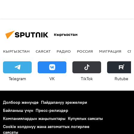
Кыргызстан
КЫРГЫЗСТАН
САЯСАТ
РАДИО
РОССИЯ
МИГРАЦИЯ
СП
Telegram
VK
ТikТоk
Rutube
Долбоор жөнүндө
Пайдалануу эрежелери
Байланыш үчүн
Пресс-релиздер
Компаниялардын жаңылыктары
Купуялык саясаты
Cookie колдонуу жана автоматтык логирлөө
саясаты