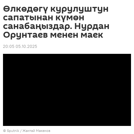
Өлкөдөгү курулуштун
сапатынан күмөн
санабаңыздар. Нурдан
Орунтаев менен маек
20:05 05.10.2025
©
Sputnik
/ Жантай Макенов