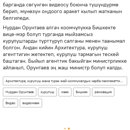
барганда сөгүнгөн видеосу боюнча түшүндүрмө
берип, мүнөзүн оңдоого аракет кылып жатканын
белгиледи.
Нурдан Орунтаев алгач коомчулукка Бишкекте
вице-мэр болуп турганда мыйзамсыз
курулуштарды түрттүрүп салганы менен таанымал
болгон. Андан кийин Архитектура, курулуш
агенттигин жетектеп, курулуш тармагын тескей
баштаган. Быйыл агенттик бакыйган министрликке
айланып, Орунтаев эң жаш министр болуп калды.
Архитектура, курулуш жана турак жай-коммуналдык чарба мамлекеттик агенттиги
Нурдан Орунтаев
курулуш
маек
Бишкек
реновация
Видео
видеомаек