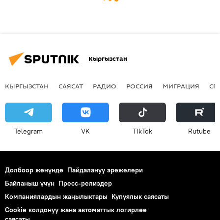
Кыргызстан
КЫРГЫЗСТАН
САЯСАТ
РАДИО
РОССИЯ
МИГРАЦИЯ
СП
Telegram
VK
ТikТоk
Rutube
Долбоор жөнүндө
Пайдалануу эрежелери
Байланыш үчүн
Пресс-релиздер
Компаниялардын жаңылыктары
Купуялык саясаты
Cookie колдонуу жана автоматтык логирлөө
саясаты