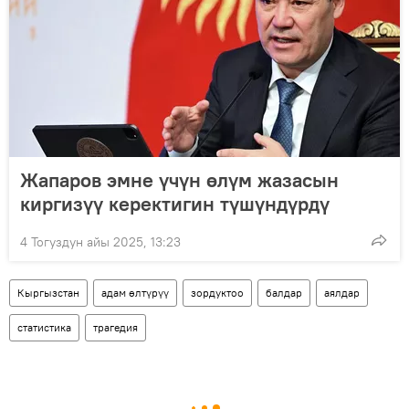
Жапаров эмне үчүн өлүм жазасын
киргизүү керектигин түшүндүрдү
4 Тогуздун айы 2025, 13:23
Кыргызстан
адам өлтүрүү
зордуктоо
балдар
аялдар
статистика
трагедия