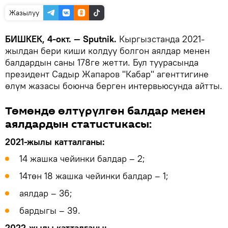
Жазылуу
БИШКЕК, 4-окт. — Sputnik.
Кыргызстанда 2021-
жылдан бери киши колдуу болгон аялдар менен
балдардын саны 178ге жетти. Бул туурасында
президент Садыр Жапаров "Кабар" агенттигине
өлүм жазасы боюнча берген интервьюсунда айтты.
Төмөндө өлтүрүлгөн балдар менен
аялдардын статистикасы:
2021-жылы катталганы:
14 жашка чейинки балдар – 2;
14төн 18 жашка чейинки балдар – 1;
аялдар – 36;
бардыгы – 39.
2022-жылы катталганы: