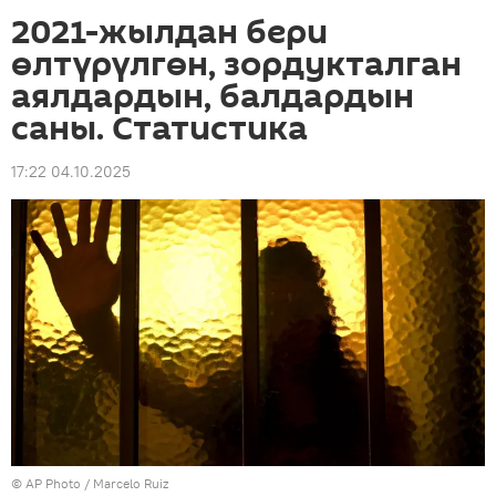
2021-жылдан бери
өлтүрүлгөн, зордукталган
аялдардын, балдардын
саны. Статистика
17:22 04.10.2025
©
AP Photo
/ Marcelo Ruiz