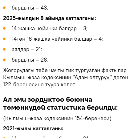
бардыгы – 43.
2025-жылдын 8 айында катталганы:
14 жашка чейинки балдар – 3;
14төн 18 жашка чейинки балдар – 4;
аялдар – 21;
бардыгы – 28.
Жогорудагы төбө чачты тик тургузган фактылар
Кылмыш-жаза кодексинин "Адам өлтүрүү" деген
122-беренесине туура келет.
Ал эми зордуктоо боюнча
төмөнкүдөй статистика берилди:
(Кылмыш-жаза кодексинин 154-беренеси)
2021-жылы катталганы: