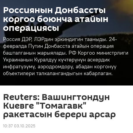
Россиянын Донбассты
коргоо боюнча атайын
операциясы
Россия ДЭР, ЛЭРдин эркиндигин тааныды. 24-
февралда Путин Донбасста атайын операция
башталганын жарыялады. РФ Коргоо министрлиги
Украинанын Куралдуу күчтөрүнүн аскердик
инфратүзүмү, аэродромдору, абадан коргонуу
объектилери талкалангандыгын кабарлаган.
Reuters: Вашингтондун
Киевге "Томагавк"
ракетасын берери арсар
10:37 03.10.2025