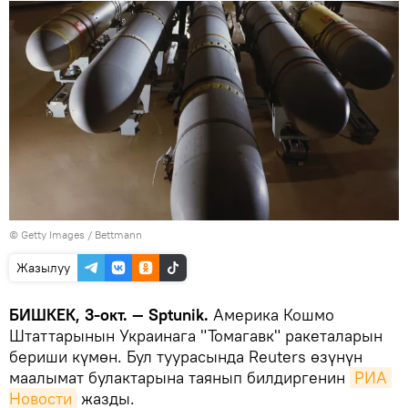
© Getty Images / Bettmann
Жазылуу
БИШКЕК, 3-окт. — Sptunik.
Америка Кошмо
Штаттарынын Украинага "Томагавк" ракеталарын
бериши күмөн. Бул туурасында Reuters өзүнүн
маалымат булактарына таянып билдиргенин
РИА 
Новости
жазды.