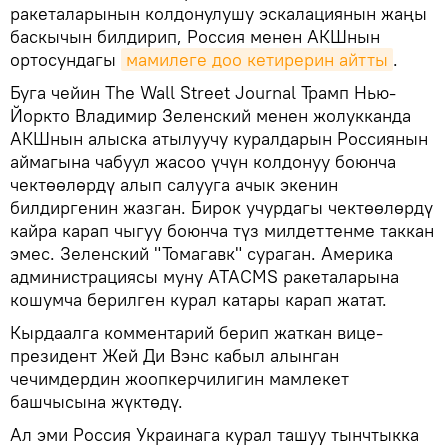
ракеталарынын колдонулушу эскалациянын жаңы
баскычын билдирип, Россия менен АКШнын
ортосундагы
мамилеге доо кетирерин айтты
.
Буга чейин The Wall Street Journal Трамп Нью-
Йоркто Владимир Зеленский менен жолукканда
АКШнын алыска атылуучу куралдарын Россиянын
аймагына чабуул жасоо үчүн колдонуу боюнча
чектөөлөрдү алып салууга ачык экенин
билдиргенин жазган. Бирок учурдагы чектөөлөрдү
кайра карап чыгуу боюнча түз милдеттенме таккан
эмес. Зеленский "Томагавк" сураган. Америка
администрациясы муну ATACMS ракеталарына
кошумча берилген курал катары карап жатат.
Кырдаалга комментарий берип жаткан вице-
президент Жей Ди Вэнс кабыл алынган
чечимдердин жоопкерчилигин мамлекет
башчысына жүктөдү.
Ал эми Россия Украинага курал ташуу тынчтыкка