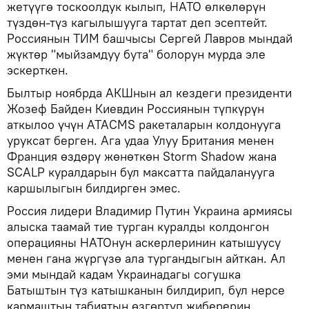
жетүүгө тоскоолдук кылып, НАТО өлкөлөрүн
түздөн-түз кагылышууга тартат деп эсептейт.
Россиянын ТИМ башчысы Сергей Лавров мындай
жүктөр "мыйзамдуу бута" болорун мурда эле
эскерткен.
Былтыр ноябрда АКШнын ал кездеги президенти
Жозеф Байден Киевдин Россиянын түпкүрүн
аткылоо үчүн ATACMS ракеталарын колдонууга
уруксат берген. Ага удаа Улуу Британия менен
Франция өздөрү жөнөткөн Storm Shadow жана
SCALP куралдарын бул максатта пайдаланууга
каршылыгын билдирген эмес.
Россия лидери Владимир Путин Украина армиясы
алыска таамай тие турган куралды колдонгон
операцияны НАТОнун аскерлеринин катышуусу
менен гана жүргүзө ала тургандыгын айткан. Ал
эми мындай кадам Украинадагы согушка
Батыштын түз катышканын билдирип, бул нерсе
кармаштын табиятын өзгөртүп жиберерин,