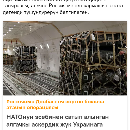
тагыраагы, альянс Россия менен кармашып жатат
дегенди түшүндүрөрүн белгилеген.
Россиянын Донбассты коргоо боюнча
атайын операциясы
НАТОнун эсебинен сатып алынган
алгачкы аскердик жүк Украинага