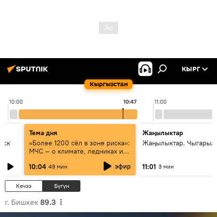
КЫРГ
Кыргызстан
10:00
10:47
11:00
Тема дня
Жаңылыктар
уск
«Более 1200 сёл в зоне риска»:
Жаңылыктар. Чыгарылы
МЧС — о климате, ледниках и
системе оповещения
эфир
10:04
11:01
49 мин
3 мин
населения
Кечээ
Бүгүн
г. Бишкек
89.3