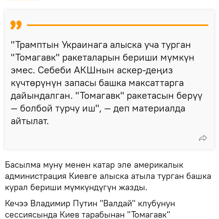
"Трамптын Украинага алыска уча турган
"Томагавк" ракеталарын бериши мүмкүн
эмес. Себеби АКШнын аскер-деңиз
күчтөрүнүн запасы башка максаттарга
дайындалган. "Томагавк" ракетасын берүү
— болбой турчу иш", — деп материалда
айтылат.
Басылма муну менен катар эле америкалык
администрация Киевге алыска атыла турган башка
курал бериши мүмкүндүгүн жазды.
Кечээ Владимир Путин "Валдай" клубунун
сессиясында Киев тарабынан "Томагавк"