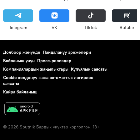
Telegram
VK
ТikТоk
Rutube
Долбоор жөнүндө
Пайдалануу эрежелери
Байланыш үчүн
Пресс-релиздер
Компаниялардын жаңылыктары
Купуялык саясаты
Cookie колдонуу жана автоматтык логирлөө
саясаты
Кайра байланыш
© 2026 Sputnik Бардык укуктар корголгон. 18+