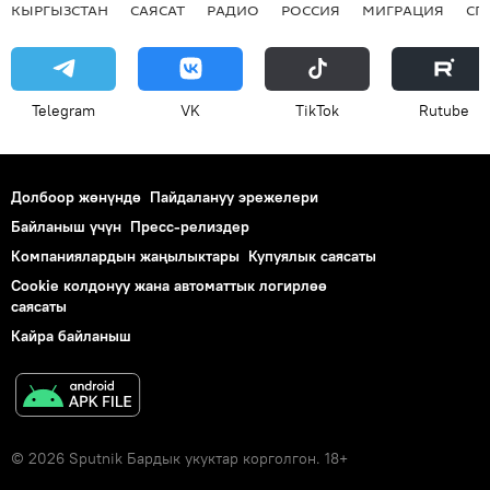
КЫРГЫЗСТАН
САЯСАТ
РАДИО
РОССИЯ
МИГРАЦИЯ
СП
Telegram
VK
ТikТоk
Rutube
Долбоор жөнүндө
Пайдалануу эрежелери
Байланыш үчүн
Пресс-релиздер
Компаниялардын жаңылыктары
Купуялык саясаты
Cookie колдонуу жана автоматтык логирлөө
саясаты
Кайра байланыш
© 2026 Sputnik Бардык укуктар корголгон. 18+