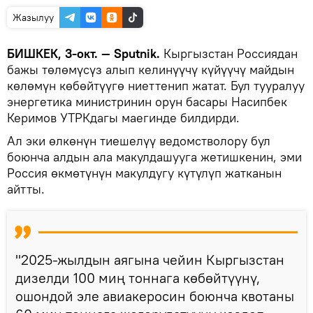
Жазылуу
БИШКЕК, 3-окт. — Sputnik.
Кыргызстан Россиядан
бажы төлөмүсүз алып келинүүчү күйүүчү майдын
көлөмүн көбөйтүүгө ниеттенип жатат. Бул тууралуу
энергетика министринин орун басары Насипбек
Керимов УТРКдагы маегинде билдирди.
Ал эки өлкөнүн тиешелүү ведомстволору бул
боюнча алдын ала макулдашууга жетишкенин, эми
Россия өкмөтүнүн макулдугу күтүлүп жатканын
айтты.
"2025-жылдын аягына чейин Кыргызстан
дизелди 100 миң тоннага көбөйтүүнү,
ошондой эле авиакеросин боюнча квотаны