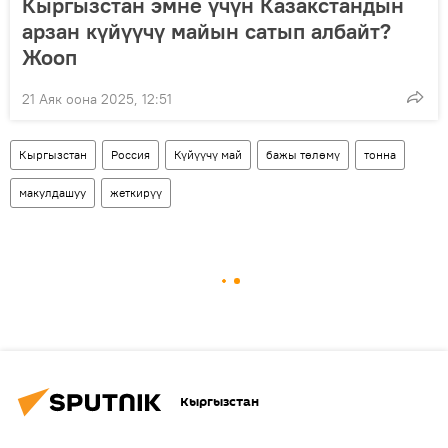
Кыргызстан эмне үчүн Казакстандын
арзан күйүүчү майын сатып албайт?
Жооп
21 Аяк оона 2025, 12:51
Кыргызстан
Россия
Күйүүчү май
бажы төлөмү
тонна
макулдашуу
жеткирүү
Кыргызстан