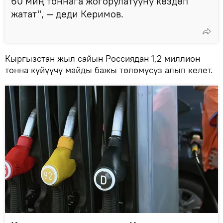
60 миң тоннага жогорулатууну көздөп
жатат", — деди Керимов.
Кыргызстан жыл сайын Россиядан 1,2 миллион
тонна күйүүчү майды бажы төлөмүсүз алып келет.