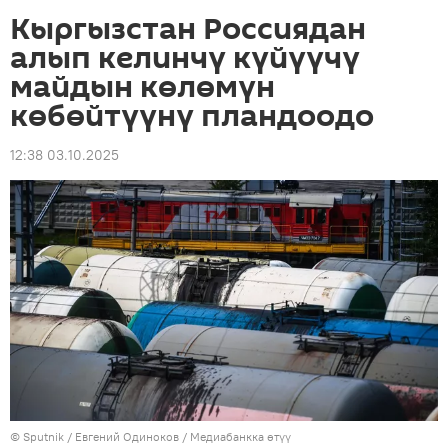
Кыргызстан Россиядан
алып келинчү күйүүчү
майдын көлөмүн
көбөйтүүнү пландоодо
12:38 03.10.2025
©
Sputnik
/ Евгений Одиноков
/
Медиабанкка өтүү