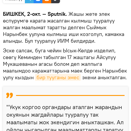
БИШКЕК, 2-окт. — Sputnik.
Жашы жете элек
өспүрүмгө карата жасалган кылмыш тууралуу
жалган маалымат таратты делген Сыймык
Нарынбек уулуна кылмыш иши козголуп, камакка
алынды. Бул тууралуу ИИМ билдирди.
Эске салсак, буга чейин Ысык-Көлдө изделип,
сөөгү Кеминден табылган 17 жаштагы Айсулуу
Мукашеванын агасы болом деп жалпыга
маалымдоо каражаттарына маек берген Нарынбек
уулу кыздын
бир тууганы эмес
экени аныкталган.
"Укук коргоо органдары аталган жарандын
окуянын жагдайлары тууралуу так
маалыматы жок экендигин аныкташкан. Ал
ойдон чыгарылган маалыматтарды таратуу