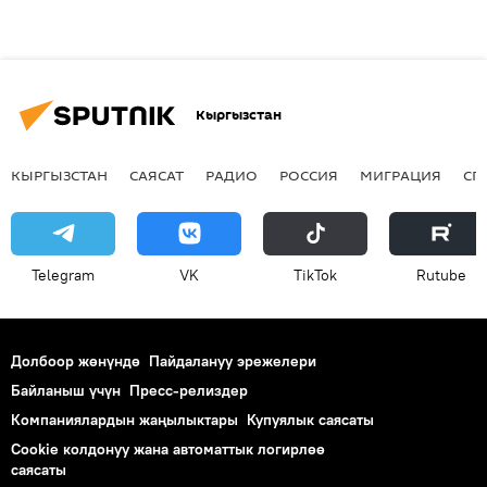
Кыргызстан
КЫРГЫЗСТАН
САЯСАТ
РАДИО
РОССИЯ
МИГРАЦИЯ
СП
Telegram
VK
ТikТоk
Rutube
Долбоор жөнүндө
Пайдалануу эрежелери
Байланыш үчүн
Пресс-релиздер
Компаниялардын жаңылыктары
Купуялык саясаты
Cookie колдонуу жана автоматтык логирлөө
саясаты