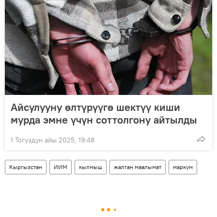
Айсулууну өлтүрүүгө шектүү киши
мурда эмне үчүн соттолгону айтылды
1 Тогуздун айы 2025, 19:48
Кыргызстан
ИИМ
кылмыш
жалган маалымат
маркум