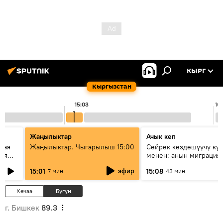
КЫРГ
Кыргызстан
15:03
16
Жаңылыктар
Ачык кеп
кая
Жаңылыктар. Чыгарылыш 15:00
Сейрек кездешүүчү ку
рия
менен: анын миграция
азии
жолу эмнеден кабар б
эфир
15:01
15:08
7 мин
43 мин
Кечээ
Бүгүн
г. Бишкек
89.3