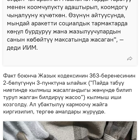
менен коомчулукту адаштырып, коомдогу
чыңалууну күчөткөн. Өзүнүн айтуусунда,
мындай аракетти социалдык тармактарда
көңүл бурдуруу жана жазылуучулардын
санын көбөйтүү максатында жасаган", —
деди ИИМ.
Факт боюнча Жазык кодексинин 363-беренесинин
2-бөлүгүнүн 3-пунктуна ылайык ("Пайда табуу
ниетинде кылмыш жасалгандыгы жөнүндө билип
туруп жалган билдирүү жасоо") кылмыш иши
козголду. Ал убактылуу кармоочу жайга
киргизилип, тергөө амалдары жүрүүдө.