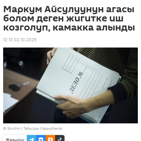
Маркум Айсулуунун агасы
болом деген жигитке иш
козголуп, камакка алынды
12:13 02.10.2025
©
Sputnik / Табылды Кадырбеков
Жазылуу