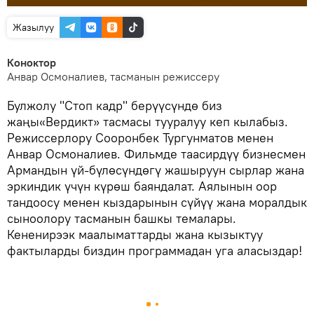
Жазылуу
Коноктор
Анвар Осмоналиев, тасманын режиссеру
Булжолу "Стоп кадр" берүүсүндө биз
жаңы«Вердикт» тасмасы тууралуу кеп кылабыз.
Режиссерлору Сооронбек Тургунматов менен
Анвар Осмоналиев. Фильмде таасирдүү бизнесмен
Армандын үй-бүлөсүндөгү жашыруун сырлар жана
эркиндик үчүн күрөш баяндалат. Аялынын оор
тандоосу менен кыздарынын сүйүү жана моралдык
сыноолору тасманын башкы темалары.
Кененирээк маалыматтарды жана кызыктуу
фактыларды биздин программадан уга аласыздар!