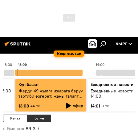
КЫРГ
Кыргызстан
13:00
13:09
14:00
Күн башат
Ежедневные новости
13:00
Жерди 49 жылга ижарага берүү
Ежедневные новости. 
тартиби өзгөрөт: жаңы талаптар
14:00
эмнени көздөйт?
эфир
13:08
14:01
44 мин
3 мин
Кечээ
Бүгүн
г. Бишкек
89.3