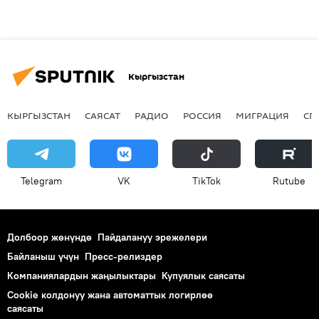
Кыргызстан
КЫРГЫЗСТАН
САЯСАТ
РАДИО
РОССИЯ
МИГРАЦИЯ
СП
Telegram
VK
ТikТоk
Rutube
Долбоор жөнүндө
Пайдалануу эрежелери
Байланыш үчүн
Пресс-релиздер
Компаниялардын жаңылыктары
Купуялык саясаты
Cookie колдонуу жана автоматтык логирлөө
саясаты