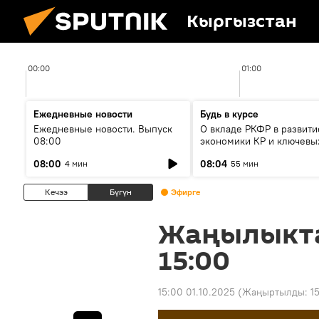
Кыргызстан
00:00
01:00
Ежедневные новости
Будь в курсе
Ежедневные новости. Выпуск
О вкладе РКФР в развити
08:00
экономики КР и ключевы
секторах до 2030 года
08:00
08:04
4 мин
55 мин
Кечээ
Бүгүн
Эфирге
Жаңылыкт
15:00
15:00 01.10.2025
(Жаңыртылды:
1