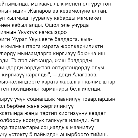
 айтымында, мыкаачылык менен өлтүрүлгөн
анын ишин Жапаров өз көзөмөлүнө алган.
бул кылмыш тууралуу кабарды мамлекет
нен кабыл алды. Ошол эле учурда
циянын Укуктук камсыздоо
ги Мурат Укушевге балдарга, кыз-
ан кылмыштарга карата жоопкерчиликти
үүлөрдү мыйзамдарга киргизүү боюнча иш
ди. Тактап айтканда, жаш балдарды
линдерди зордуктап өлтүргөндөрдү өлүм
 киргизүү каралды", — деди Алагөзов.
кыз-келиндерге карата жасалган кылмыштар
еген позицияны карманары белгиленди.
ыруу үчүн социалдык маанилүү товарлардын
ол бербөө жана жергиликтүү
ксатында жаңы тартип киргизүүнү көздөп
долбоору коомдук талкууга илинди. Ага
ода тармактары социалдык маанилүү
учу үстөктү 5 пайыздан ашырбоого тийиш.