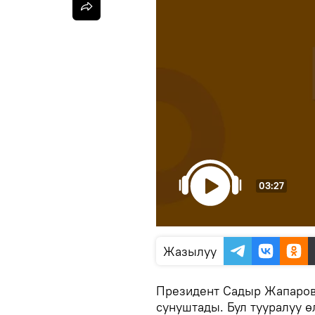
03:27
Жазылуу
Президент Садыр Жапаров
сунуштады. Бул тууралуу 