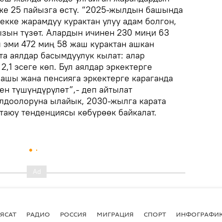
же 25 пайызга өстү. “2025-жылдын башында
екке жарамдуу курактан улуу адам болгон,
ызын түзөт. Алардын ичинен 230 миңи 63
л эми 472 миң 58 жаш курактан ашкан
та аялдар басымдуулук кылат: алар
2,1 эсеге көп. Бул аялдар эркектерге
шашы жана пенсияга эркектерге караганда
ен түшүндүрүлөт”,- деп айтылат
лдоолоруна ылайык, 2030-жылга карата
таюу тенденциясы көбүрөөк байкалат.
ЯСАТ
РАДИО
РОССИЯ
МИГРАЦИЯ
СПОРТ
ИНФОГРАФИ