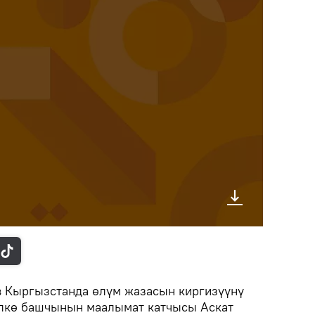
 Кыргызстанда өлүм жазасын киргизүүнү
өлкө башчынын маалымат катчысы Аскат