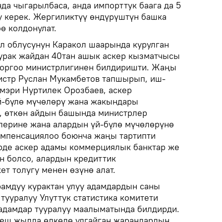
да чыгарылбаса, анда импорттук баага да 5
у керек. Жергиликтүү өндүрүштүн башка
ө колдонулат.
өл облусунун Каракол шаарында курулган
турак жайдан 40тан ашык аскер кызматчысы
 Коргоо министрлигинен билдиришти. Жаңы
истр Руслан Мукамбетов тапшырып, иш-
мэри Нуртилек Орозбаев, аскер
й-бүлө мүчөлөрү жана жакындары
, өткөн айдын башында министрлер
лерине жана алардын үй-бүлө мүчөлөрүнө
омпенсациялоо боюнча жаңы тартипти
ерде аскер адамы коммерциялык банктар же
н болсо, алардын кредиттик
т толугу менен өзүнө алат.
амдуу курактан улуу адамдардын саны
тууралуу Улуттук статистика комитети
адамдар тууралуу маалыматында билдирди.
беш жылда өлкөдө улгайган жарандардын