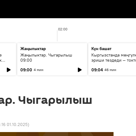
02:00
Жаңылыктар
Күн башат
е
Жаңылыктар. Чыгарылыш
Кыргызстанда мөңгүл
х
09:00
эриши тездеди — токт
мүмкүн эмеспи?
09:00
09:04
4 мин
46 мин
ар. Чыгарылыш
5:16 01.10.2025
)