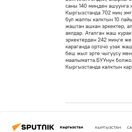
саны 140 миңден ашуунга 
Кыргызстанда 702 миң эмг
бул жалпы калктын 10 пай
жаштан ашкан эркектер, а
аялдар. Аталган жаш курак
эркектерден 242 миңге же 
караганда орточо узак жа
беш жыл эрте чыгуусу мен
маалыматта.БУУнун болжо
Кыргызстанда калктын кар
Кыргызстан
КЫРГЫЗСТАН
СА