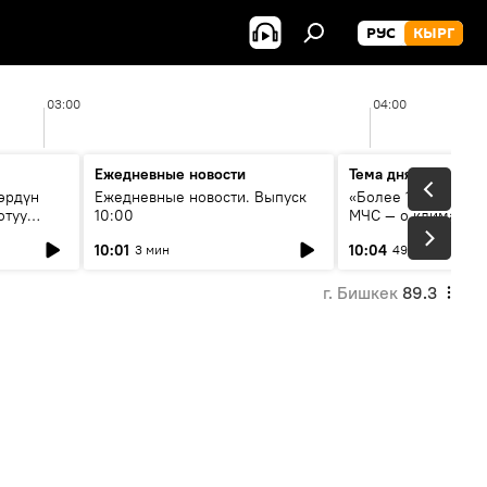
РУС
КЫРГ
03:00
04:00
Ежедневные новости
Тема дня
өрдүн
Ежедневные новости. Выпуск
«Более 1200 сёл в 
отуу
10:00
МЧС — о климате, 
системе оповещен
10:01
10:04
3 мин
49 мин
населения
г. Бишкек
89.3