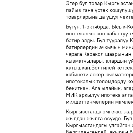
Эгер бул товар Кыргызстан
пайыз гана үстөк кошулуш
товарларына да ушул чектө
Бүгүн, 1-октябрда, Ысык-К
ипотекалык көп кабаттуу 
батир алды. Бул тууралуу
батирлердин ачкычын мин
чарага Каракол шаарынын 
кызматчылары, алардын ү
катышкан.Белгилей кетсек
кабинети аскер кызматкер
ипотекалык төлөмдөрдү к
бекиткен. Ага ылайык, эг
МИК аркылуу ипотека алга
милдеттенмелерин мамлеке
Кыргызстанда эмгекке жар
жылдан-жылга өсүүдө. Бул 
Кыргызстандагы улгайган 
Белгиленгендей, акыркы 