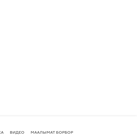
КА
ВИДЕО
МААЛЫМАТ БОРБОР