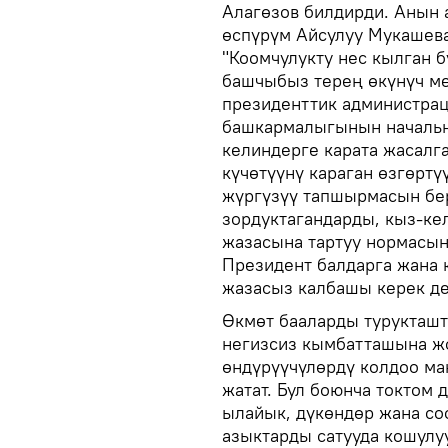
Алагөзов билдирди. Анын
өспүрүм Айсулуу Мукашев
"Коомчулукту нес кылган 
башчыбыз терең өкүнүч ме
президенттик администра
башкармалыгынын начальни
келиндерге карата жасалг
күчөтүүнү караган өзгөрт
жүргүзүү тапшырмасын бер
зордуктагандарды, кыз-ке
жазасына тартуу нормасын
Президент балдарга жана 
жазасыз калбашы керек д
Өкмөт бааларды турукташт
негизсиз кымбатташына ж
өндүрүүчүлөрдү колдоо ма
жатат. Бул боюнча токтом 
ылайык, дүкөндөр жана со
азыктарды сатууда кошулу