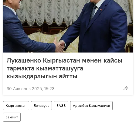
Лукашенко Кыргызстан менен кайсы
тармакта кызматташууга
кызыкдарлыгын айтты
30 Аяк оона 2025, 15:23
Кыргызстан
Беларусь
ЕАЭБ
Адылбек Касымалиев
саммит