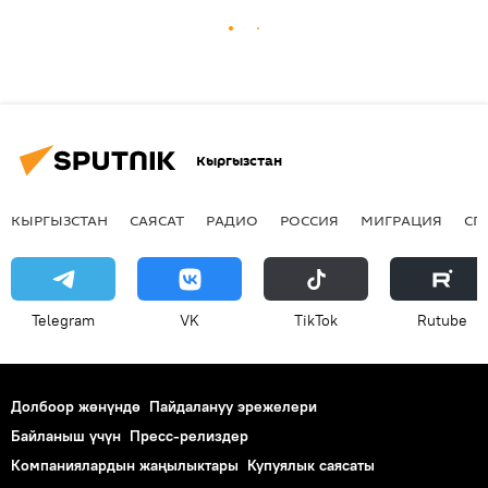
Кыргызстан
КЫРГЫЗСТАН
САЯСАТ
РАДИО
РОССИЯ
МИГРАЦИЯ
СП
Telegram
VK
ТikТоk
Rutube
Долбоор жөнүндө
Пайдалануу эрежелери
Байланыш үчүн
Пресс-релиздер
Компаниялардын жаңылыктары
Купуялык саясаты