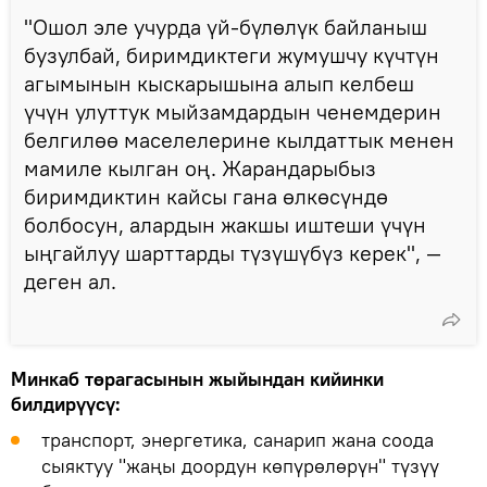
"Ошол эле учурда үй-бүлөлүк байланыш
бузулбай, биримдиктеги жумушчу күчтүн
агымынын кыскарышына алып келбеш
үчүн улуттук мыйзамдардын ченемдерин
белгилөө маселелерине кылдаттык менен
мамиле кылган оң. Жарандарыбыз
биримдиктин кайсы гана өлкөсүндө
болбосун, алардын жакшы иштеши үчүн
ыңгайлуу шарттарды түзүшүбүз керек", —
деген ал.
Минкаб төрагасынын жыйындан кийинки
билдирүүсү:
транспорт, энергетика, санарип жана соода
сыяктуу "жаңы доордун көпүрөлөрүн" түзүү