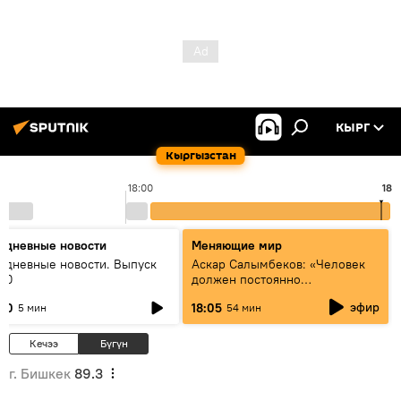
КЫРГ
Кыргызстан
18:00
18:
едневные новости
Меняющие мир
едневные новости. Выпуск
Аскар Салымбеков: «Человек
:00
должен постоянно
совершенствоваться»
эфир
:00
18:05
5 мин
54 мин
Кечээ
Бүгүн
г. Бишкек
89.3