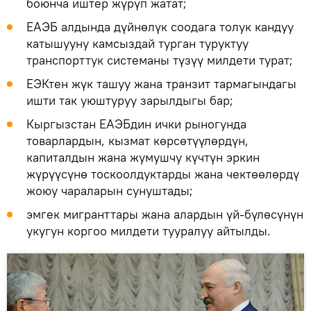
боюнча иштер жүрүп жатат;
ЕАЭБ алдында дүйнөлүк соодага толук кандуу
катышууну камсыздай турган туруктуу
транспорттук системаны түзүү милдети турат;
ЕЭКтен жүк ташуу жана транзит тармагындагы
ишти так уюштуруу зарылдыгы бар;
Кыргызстан ЕАЭБдин ички рыногунда
товарлардын, кызмат көрсөтүүлөрдүн,
капиталдын жана жумушчу күчтүн эркин
жүрүүсүнө тоскоолдуктарды жана чектөөлөрдү
жоюу чараларын сунуштады;
эмгек мигранттары жана алардын үй-бүлөсүнүн
укугун коргоо милдети тууралуу айтылды.