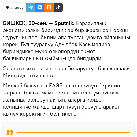
Жазылуу
БИШКЕК, 30-сен. — Sputnik.
Евразиялык
экономикалык биримдик ар бир жаран ээн-эркин
жүрүп, иштеп, билим ала турган уюмга айланышы
керек. Бул тууралуу Адылбек Касымалиев
биримдикке мүчө өлкөлөрдүн өкмөт
башчыларынын жыйынында билдирди.
Эскерте кетсек, иш-чара Беларустун баш калаасы
Минскиде өтүп жатат.
Минкаб башчысы ЕАЭБ өлкөлөрүнүн биринин
жараны башка мамлекетте иштесе үй-бүлөсү
жанында болорун айтып, аларга колдон
келишинче жакшы шарт түзүп берүүгө аракет
кылуу керектигин белгилеген.