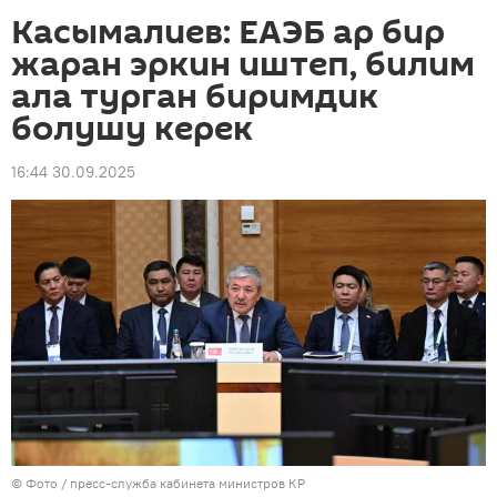
Касымалиев: ЕАЭБ ар бир
жаран эркин иштеп, билим
ала турган биримдик
болушу керек
16:44 30.09.2025
© Фото / пресс-служба кабинета министров КР