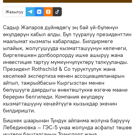
Жазылуу
Садыр Жапаров дүйнөдөгү эң бай үй-бүлөнүн
өкүлдөрүн кабыл алды. Бул тууралуу президенттин
маалымат кызматы кабарлады. Билдирмеге
ылайык, жолугушууда кызматташуунун келечеги,
биргелешкен долбоорлорду ишке ашыруу жана
инвестиция тартуу мүмкүнчүлүктөрү талкууланды.
Президент Rothschild & Co туруктуулук жана
кесипкөй экспертиза менен ассоциацияланарын
айтып, тажрыйбасын Кыргызстан менен
бөлүшүүгө даярдыгы өнөктөштүккө өзгөчө маани
берерин белгиледи. Компания өкүлдөрү
кызматташууну кеңейтүүгө кызыкдар экенин
билдиришти.
Бишкек шаарынан Түндүк айланма жолуна баруучу
Лебединовка — ГЭС-5 унаа жолунда асфальт төшөө
иштери башталганын Транспорт жана