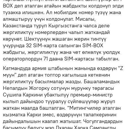
BOX деп аталган атайын жабдыкты колдонуп элди
тузакка илишкен. Ал мобилдик номер түзүү жана
алмаштыруу үчүн колдонулат. Мисалы,
Казакстанда туруп Кыргызстанга чалса деле
жергиликтүү номерлерден чалып жаткандай
көрүнөт. Шектүүнүн жашаган жерин тинтүү
учурунда 32 SIM-карта салынган SIM-BOX
жабдыгы, жергиликтүү жана чет өлкөлүк уюлдук
операторлордун 71 даана SIM-картасы табылган.
Катмандуда армия штабынын жанында өздөрүн "Z
муун" деп атаган топтор кагылыша кеткенин
жергиликтуу басылмалар жазды. Башаламандык
Непалдын Жогорку сотунун мурунку төрагасы
Сушила Каркини убактылуу премьер-министр
кылып дайындоо тууралуу сүйлөшүүлөр жүрүп
жаткан маалда башталган. "Митингчилер аталган
кызматка Карки эмес, өздөрүнүн талапкеринин
дайындалышын каалап жатышат. Чогулгандардын
басымдуу бөлүгү мэр Дхаран Харка Сампангды