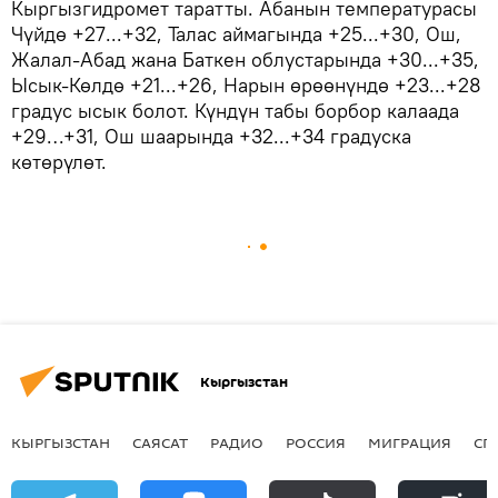
Кыргызгидромет таратты. Абанын температурасы
Чүйдө +27...+32, Талас аймагында +25...+30, Ош,
Жалал-Абад жана Баткен облустарында +30...+35,
Ысык-Көлдө +21...+26, Нарын өрөөнүндө +23...+28
градус ысык болот. Күндүн табы борбор калаада
+29…+31, Ош шаарында +32...+34 градуска
көтөрүлөт.
Кыргызстан
КЫРГЫЗСТАН
САЯСАТ
РАДИО
РОССИЯ
МИГРАЦИЯ
СП