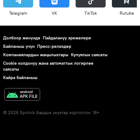
Telegram
VK
ТikТоk
Rutube
Долбоор жөнүндө
Пайдалануу эрежелери
Байланыш үчүн
Пресс-релиздер
Компаниялардын жаңылыктары
Купуялык саясаты
Cookie колдонуу жана автоматтык логирлөө
саясаты
Кайра байланыш
© 2026 Sputnik Бардык укуктар корголгон. 18+