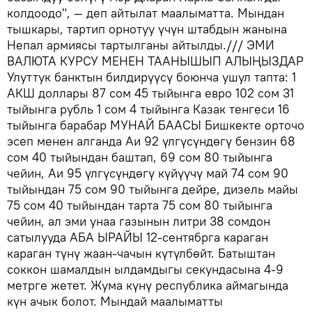
колдоодо", — деп айтылат маалыматта. Мындан
тышкары, тартип орнотуу үчүн штабдын жанына
Непал армиясы тартылганы айтылды./// ЭМИ
ВАЛЮТА КУРСУ МЕНЕН ТААНЫШЫП АЛЫҢЫЗДАР
Улуттук банктын билдирүүсү боюнча ушул тапта: 1
АКШ доллары 87 сом 45 тыйынга евро 102 сом 31
тыйынга рубль 1 сом 4 тыйынга Казак тенгеси 16
тыйынга барабар МУНАЙ БААСЫ Бишкекте орточо
эсеп менен алганда Аи 92 үлгүсүндөгү бензин 68
сом 40 тыйындан баштап, 69 сом 80 тыйынга
чейин, Аи 95 үлгүсүндөгү күйүүчү май 74 сом 90
тыйындан 75 сом 90 тыйынга дейре, дизель майы
75 сом 40 тыйындан тарта 75 сом 80 тыйынга
чейин, ал эми унаа газынын литри 38 сомдон
сатылууда АБА ЫРАЙЫ 12-сентябрга караган
караган түнү жаан-чачын күтүлбөйт. Батыштан
соккон шамалдын ылдамдыгы секундасына 4-9
метрге жетет. Жума күнү республика аймагында
күн ачык болот. Мындай маалыматты