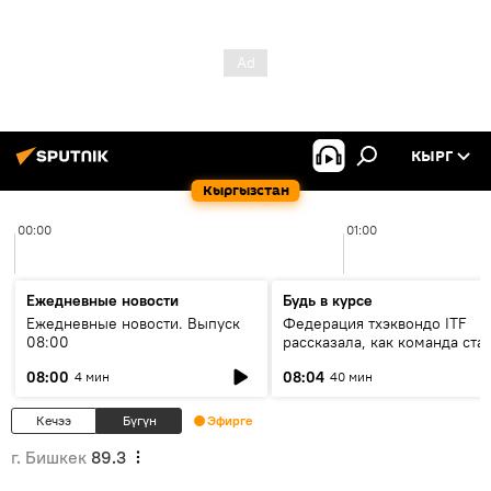
КЫРГ
Кыргызстан
00:00
01:00
Ежедневные новости
Будь в курсе
Ежедневные новости. Выпуск
Федерация тхэквондо ITF
08:00
рассказала, как команда ста
жертвой мошенников
08:00
08:04
4 мин
40 мин
Кечээ
Бүгүн
Эфирге
г. Бишкек
89.3