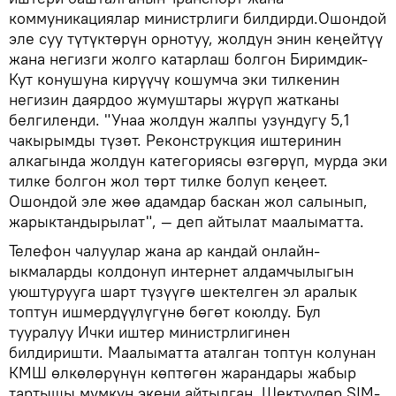
коммуникациялар министрлиги билдирди.Ошондой
эле суу түтүктөрүн орнотуу, жолдун энин кеңейтүү
жана негизги жолго катарлаш болгон Биримдик-
Кут конушуна кирүүчү кошумча эки тилкенин
негизин даярдоо жумуштары жүрүп жатканы
белгиленди. "Унаа жолдун жалпы узундугу 5,1
чакырымды түзөт. Реконструкция иштеринин
алкагында жолдун категориясы өзгөрүп, мурда эки
тилке болгон жол төрт тилке болуп кеңеет.
Ошондой эле жөө адамдар баскан жол салынып,
жарыктандырылат", — деп айтылат маалыматта.
Телефон чалуулар жана ар кандай онлайн-
ыкмаларды колдонуп интернет алдамчылыгын
уюштурууга шарт түзүүгө шектелген эл аралык
топтун ишмердүүлүгүнө бөгөт коюлду. Бул
тууралуу Ички иштер министрлигинен
билдиришти. Маалыматта аталган топтун колунан
КМШ өлкөлөрүнүн көптөгөн жарандары жабыр
тартышы мүмкүн экени айтылган. Шектүүлөр SIM-