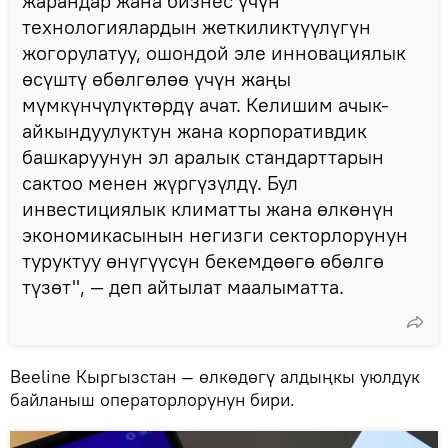
жарандар жана бизнес үчүн
технологиялардын жеткиликтүүлүгүн
жогорулатуу, ошондой эле инновациялык
өсүштү өбөлгөлөө үчүн жаңы
мүмкүнчүлүктөрдү ачат. Келишим ачык-
айкындуулуктун жана корпоративдик
башкаруунун эл аралык стандарттарын
сактоо менен жүргүзүлдү. Бул
инвестициялык климатты жана өлкөнүн
экономикасынын негизги секторлорунун
туруктуу өнүгүүсүн бекемдөөгө өбөлгө
түзөт", — деп айтылат маалыматта.
Beeline Кыргызстан — өлкөдөгү алдыңкы уюлдук
байланыш операторлорунун бири.