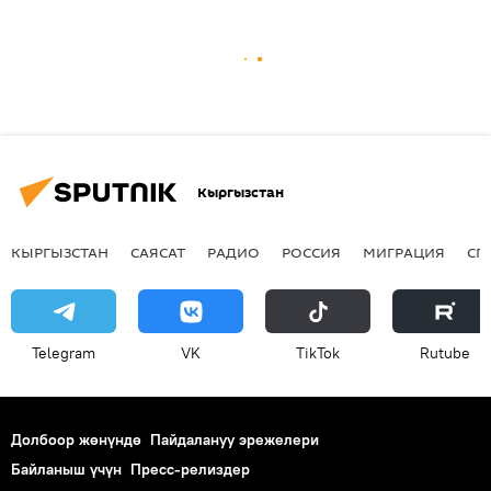
Кыргызстан
КЫРГЫЗСТАН
САЯСАТ
РАДИО
РОССИЯ
МИГРАЦИЯ
СП
Telegram
VK
ТikТоk
Rutube
Долбоор жөнүндө
Пайдалануу эрежелери
Байланыш үчүн
Пресс-релиздер