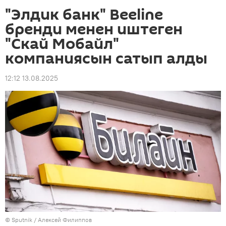
"Элдик банк" Beeline
бренди менен иштеген
"Скай Мобайл"
компаниясын сатып алды
12:12 13.08.2025
©
Sputnik
/ Алексей Филиппов