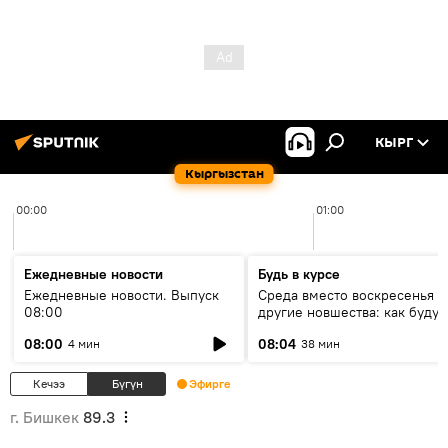
КЫРГ
Кыргызстан
00:00
01:00
Ежедневные новости
Будь в курсе
Ежедневные новости. Выпуск
Среда вместо воскресенья и
08:00
другие новшества: как будут
проходить выборы в КР?
08:00
08:04
4 мин
38 мин
Кечээ
Бүгүн
Эфирге
г. Бишкек
89.3