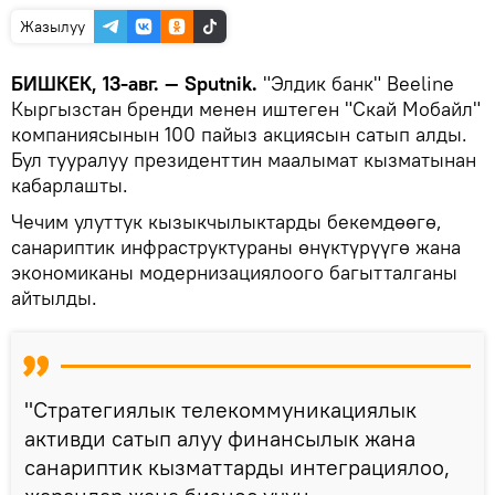
Жазылуу
БИШКЕК, 13-авг. — Sputnik.
"Элдик банк" Beeline
Кыргызстан бренди менен иштеген "Скай Мобайл"
компаниясынын 100 пайыз акциясын сатып алды.
Бул тууралуу президенттин маалымат кызматынан
кабарлашты.
Чечим улуттук кызыкчылыктарды бекемдөөгө,
санариптик инфраструктураны өнүктүрүүгө жана
экономиканы модернизациялоого багытталганы
айтылды.
"Стратегиялык телекоммуникациялык
активди сатып алуу финансылык жана
санариптик кызматтарды интеграциялоо,