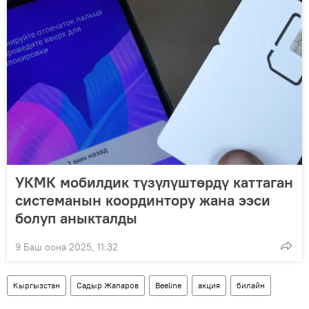
УКМК мобилдик түзүлүштөрдү каттаган
системанын координтору жана ээси
болуп аныкталды
9 Баш оона 2025, 11:32
Кыргызстан
Садыр Жапаров
Beeline
акция
билайн