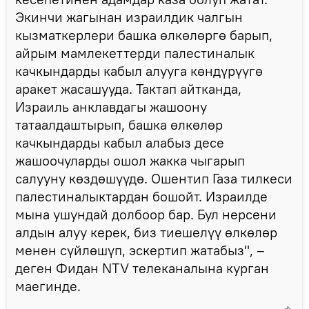
Экинчи жагынан израилдик чалгын
кызматкерлери башка өлкөлөргө барып,
айрым мамлекеттерди палестиналык
качкындарды кабыл алууга көндүрүүгө
аракет жасашууда. Тактап айтканда,
Израиль анклавдагы жашоону
татаалдаштырып, башка өлкөлөр
качкындарды кабыл алабыз десе
жашоочуларды ошол жакка чыгарып
салууну көздөшүүдө. Ошентип Газа тилкеси
палестиналыктардан бошойт. Израилде
мына ушундай долбоор бар. Бул нерсени
алдын алуу керек, биз тиешелүү өлкөлөр
менен сүйлөшүп, эскертип жатабыз", –
деген Фидан NTV телеканалына курган
маегинде.