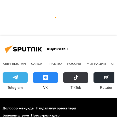
Кыргызстан
КЫРГЫЗСТАН
САЯСАТ
РАДИО
РОССИЯ
МИГРАЦИЯ
СП
Telegram
VK
ТikТоk
Rutube
Долбоор жөнүндө
Пайдалануу эрежелери
Байланыш үчүн
Пресс-релиздер