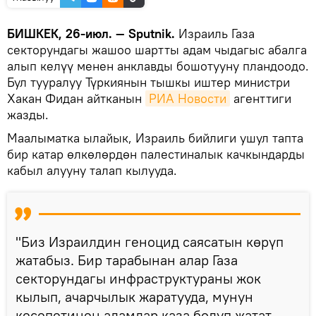
БИШКЕК, 26-июл. — Sputnik.
Израиль Газа
секторундагы жашоо шартты адам чыдагыс абалга
алып келүү менен анклавды бошотууну пландоодо.
Бул тууралуу Түркиянын тышкы иштер министри
Хакан Фидан айтканын
РИА Новости
агенттиги
жазды.
Маалыматка ылайык, Израиль бийлиги ушул тапта
бир катар өлкөлөрдөн палестиналык качкындарды
кабыл алууну талап кылууда.
"Биз Израилдин геноцид саясатын көрүп
жатабыз. Бир тарабынан алар Газа
секторундагы инфраструктураны жок
кылып, ачарчылык жаратууда, мунун
кесепетинен адамдар каза болуп жатат.