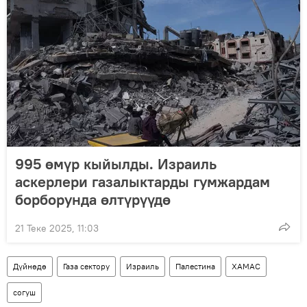
995 өмүр кыйылды. Израиль
аскерлери газалыктарды гумжардам
борборунда өлтүрүүдө
21 Теке 2025, 11:03
Дүйнөдө
Газа сектору
Израиль
Палестина
ХАМАС
согуш