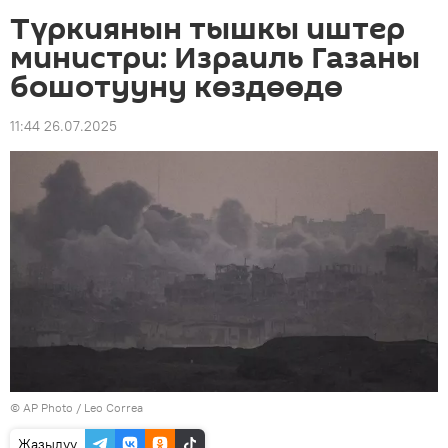
Түркиянын тышкы иштер
министри: Израиль Газаны
бошотууну көздөөдө
11:44 26.07.2025
©
AP Photo
/ Leo Correa
Жазылуу