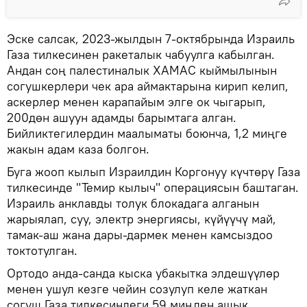
Эске салсак, 2023-жылдын 7-октябрында Израиль
Газа тилкесинен ракеталык чабуулга кабылган.
Андан соң палестиналык ХАМАС кыймылынын
согушкерлери чек ара аймактарына кирип келип,
аскерлер менен карапайым элге ок чыгарып,
200дөн ашуун адамды барымтага алган.
Бийликтегилердин маалыматы боюнча, 1,2 миңге
жакын адам каза болгон.
Буга жооп кылып Израилдин Коргонуу күчтөрү Газа
тилкесинде "Темир кылыч" операциясын баштаган.
Израиль анклавды толук блокадага алганын
жарыялап, суу, электр энергиясы, күйүүчү май,
тамак-аш жана дары-дармек менен камсыздоо
токтотулган.
Ортодо анда-санда кыска убакытка элдешүүлөр
менен ушул кезге чейин созулуп келе жаткан
согуш Газа тилкесиндеги 59 миңден ашык