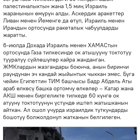
палестиналыктын жана 1,5 миң Израиль
жаранынын өмүрүн алды. Аскердик аракеттер
Ливан менен Йеменге да өтүп, Израиль менен
Ирандын ортосунда ракеталык чабуулдарды
жаратты.
6-июлда Дохада Израиль менен ХАМАСтын
ортосунда Газа тилкесинде ок атышууну токтотуу
тууралуу сүйлөшүлөр кайра жанданган.
ЖМКлардын жазгандары боюнча, анын биринчи
раундунан эч кандай жыйынтык чыккан эмес. Буга
чейин Египеттин ТИМ башчысы Бадр Абдель Аты
араб өлкөсү башка ортомчу өлкөлөр – Катар жана
АКШ менен биргеликте тилкеде 60 күнгө ок
атууну токтотуунун үстүндө иштеп жатышканын
айткан. Ал ошол учурда израилдик туткундарды
бошотуу болжолдонуп жатканын белгилеген.