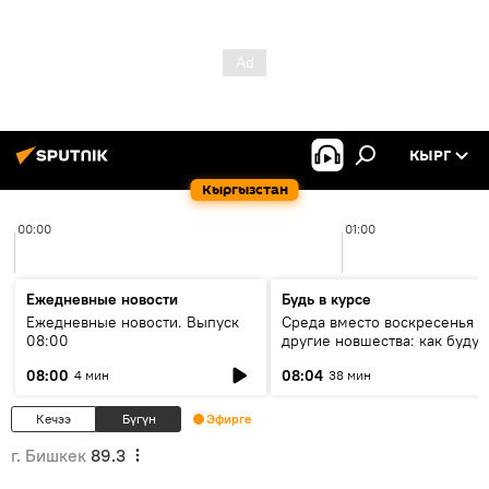
КЫРГ
Кыргызстан
00:00
01:00
Ежедневные новости
Будь в курсе
Ежедневные новости. Выпуск
Среда вместо воскресенья и
08:00
другие новшества: как будут
проходить выборы в КР?
08:00
08:04
4 мин
38 мин
Кечээ
Бүгүн
Эфирге
г. Бишкек
89.3