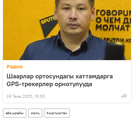
Радио
Шаарлар ортосундагы каттамдарга
GPS-трекерлер орнотулууда
24 Теке 2025, 10:55
аба ырайы
июль
Кыргызстан