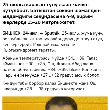
25-июлга караган түнү жаан-чачын
күтүлбөйт. Батыштан соккон шамалдын
ылдамдыгы секундасына 4-9, айрым
жерлерде 15-20 метрге жетет.
БИШКЕК, 24-июл. — Sputnik.
25-июль, жума күнү,
республиканын тоолуу райондорундо өткүн өтүп,
күн күркүрөйт. Мындай маалыматты
Кыргызгидромет таратты.
Абанын температурасы Чүйдө +34...+39, Талас
аймагында +30...+35, Ош, Жалал-Абад жана
Баткен облустарында +34...+39, Ысык-Көл жана
Нарын өрөөнүндө +27...+32 градус ысык болот.
Күндүн табы борбор калаа Бишкекте жана Ош
шаарында +36...+38 градуска көтөрүлөт.