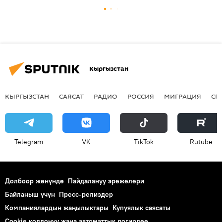
Кыргызстан
КЫРГЫЗСТАН
САЯСАТ
РАДИО
РОССИЯ
МИГРАЦИЯ
СП
Telegram
VK
ТikТоk
Rutube
Долбоор жөнүндө
Пайдалануу эрежелери
Байланыш үчүн
Пресс-релиздер
Компаниялардын жаңылыктары
Купуялык саясаты
Cookie колдонуу жана автоматтык логирлөө