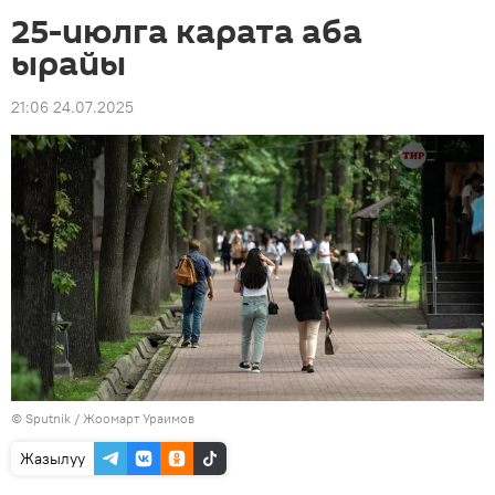
25-июлга карата аба
ырайы
21:06 24.07.2025
©
Sputnik / Жоомарт Ураимов
Жазылуу