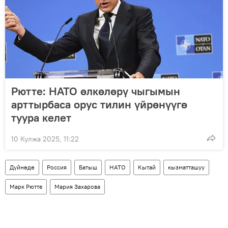
Рютте: НАТО өлкөлөрү чыгымын
арттырбаса орус тилин үйрөнүүгө
туура келет
10 Кулжа 2025, 11:22
Дүйнөдө
Россия
Батыш
НАТО
Кытай
кызматташуу
Марк Рютте
Мария Захарова