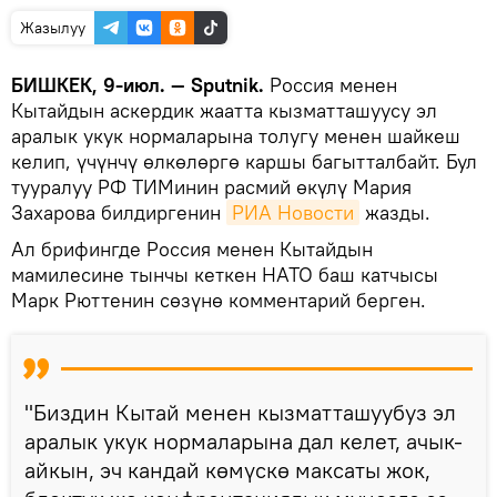
Жазылуу
БИШКЕК, 9-июл. — Sputnik.
Россия менен
Кытайдын аскердик жаатта кызматташуусу эл
аралык укук нормаларына толугу менен шайкеш
келип, үчүнчү өлкөлөргө каршы багытталбайт. Бул
тууралуу РФ ТИМинин расмий өкүлү Мария
Захарова билдиргенин
РИА Новости
жазды.
Ал брифингде Россия менен Кытайдын
мамилесине тынчы кеткен НАТО баш катчысы
Марк Рюттенин сөзүнө комментарий берген.
"Биздин Кытай менен кызматташуубуз эл
аралык укук нормаларына дал келет, ачык-
айкын, эч кандай көмүскө максаты жок,