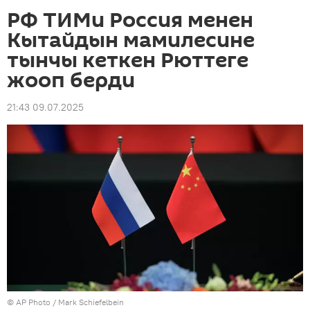
РФ ТИМи Россия менен
Кытайдын мамилесине
тынчы кеткен Рюттеге
жооп берди
21:43 09.07.2025
©
AP Photo
/ Mark Schiefelbein