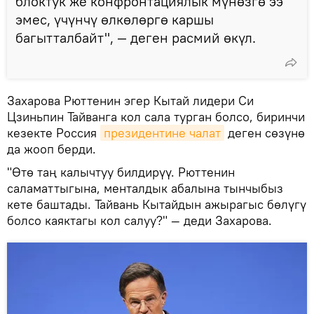
блоктук же конфронтациялык мүнөзгө ээ
эмес, үчүнчү өлкөлөргө каршы
багытталбайт", — деген расмий өкүл.
Захарова Рюттенин эгер Кытай лидери Си
Цзиньпин Тайванга кол сала турган болсо, биринчи
кезекте Россия
президентине чалат
деген сөзүнө
да жооп берди.
"Өтө таң калычтуу билдирүү. Рюттенин
саламаттыгына, менталдык абалына тынчыбыз
кете баштады. Тайвань Кытайдын ажырагыс бөлүгү
болсо каяктагы кол салуу?" — деди Захарова.