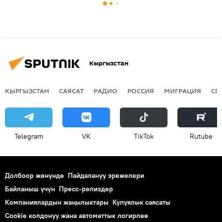
Кыргызстан
КЫРГЫЗСТАН
САЯСАТ
РАДИО
РОССИЯ
МИГРАЦИЯ
СП
Telegram
VK
ТikТоk
Rutube
Долбоор жөнүндө
Пайдалануу эрежелери
Байланыш үчүн
Пресс-релиздер
Компаниялардын жаңылыктары
Купуялык саясаты
Cookie колдонуу жана автоматтык логирлөө