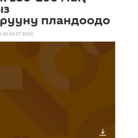
ыз
рууну пландоодо
5:30 03.07.2025
)