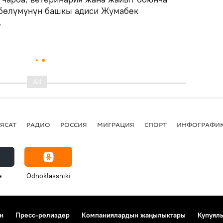
бөлүмүнүн башкы адиси Жумабек
.
ЯСАТ
РАДИО
РОССИЯ
МИГРАЦИЯ
СПОРТ
ИНФОГРАФИ
e
Odnoklassniki
н
Пресс-релиздер
Компаниялардын жаңылыктары
Купуял