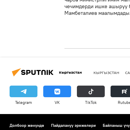
чечимдерди ишке ашыруу 
Мамбеталиев маалымдады
Кыргызстан
КЫРГЫЗСТАН
СА
Telegram
VK
ТikТоk
Rutub
Долбоор жөнүндө
Пайдалануу эрежелери
Байланыш үчү