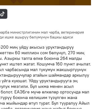
арба министрлигинин мал чарба, ветеринария
ди ишке ашыруу бөлүмүнүн башкы адиси
-200 миң уйду акысыз уруктандыруу
джеттен 60 миллион сом бөлүнүп, 270 миң
ы. Азыркы тапта өлкө боюнча 264 малды
нкт иштеп жатат. Кошумча 160 пункт ачылат.
ыл чарбасында мал тукумун жакшыртуунун
уктандыруучулар атайын шаймандар аркылуу
 уйга куюшат. Уйду уруктандырууга эң
уулук мезгили. Бул ыкма менен асыл
 болот. ЕАЭБге мүчө өлкөлөр ортосунда мал
түрүү боюнча келишим түзүлгөн жана
а жыйындар өтүп турат. Бул тууралуу Айыл
 чарба, ветеринария жана жайыт боюнча