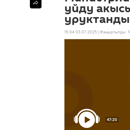
уйду акыс
уруктанды
15:04 03.07.2025
(Жаңыртылды:
1
47:20