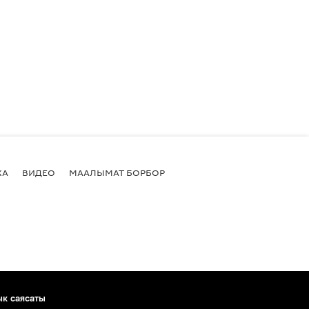
КА
ВИДЕО
МААЛЫМАТ БОРБОР
ык саясаты