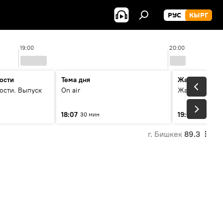
РУС
КЫРГ
19:00
20:00
ости
Тема дня
Жаңылыктар
ости. Выпуск
On air
Жаңылыктар.
18:07
19:01
30 мин
11 мин
г. Бишкек
89.3