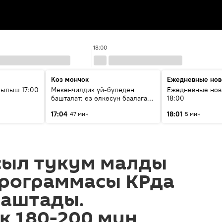
18:00
Көз мончок
Ежедневные нов
рылыш 17:00
Мекенчилдик үй-бүлөдөн
Ежедневные нов
башталат: өз өлкөсүн баалаган
18:00
муунду кантип тарбиялоо
17:04
18:01
47 мин
5 мин
керек?
сыл тукум малды
программасы КРда
баштады.
к 180-200 миң