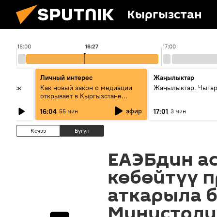
Кыргызстан
16:00
16:27
17:00
Личный интерес
Жаңылыктар
Выпуск
Как новый закон о медиации
Жаңылыктар. Чыга
открывает в Кыргызстане
культуру диалога
эфир
16:04
17:01
55 мин
3 мин
Кечээ
Бүгүн
ЕАЭБдин а
көбөйтүү 
аткарыла 
Министрли