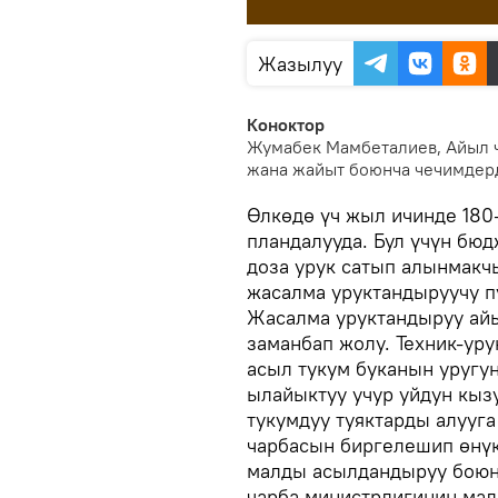
Жазылуу
Коноктор
Жумабек Мамбеталиев, Айыл ч
жана жайыт боюнча чечимдер
Өлкөдө үч жыл ичинде 180
пландалууда. Бул үчүн бю
доза урук сатып алынмакч
жасалма уруктандыруучу пу
Жасалма уруктандыруу ай
заманбап жолу. Техник-ур
асыл тукум буканын уругун
ылайыктуу учур уйдун кыз
тукумдуу туяктарды алууга
чарбасын биргелешип өнүк
малды асылдандыруу боюнч
чарба министрлигинин мал