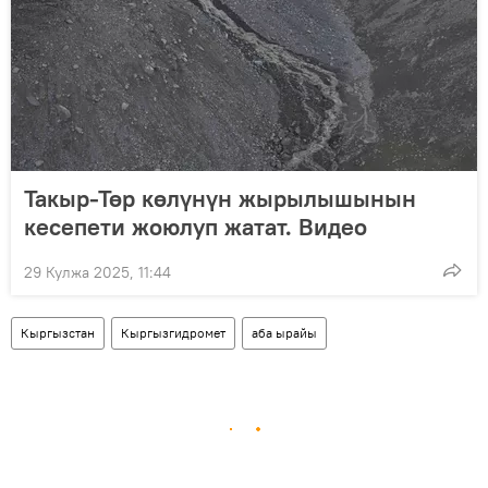
Такыр-Төр көлүнүн жырылышынын
кесепети жоюлуп жатат. Видео
29 Кулжа 2025, 11:44
Кыргызстан
Кыргызгидромет
аба ырайы