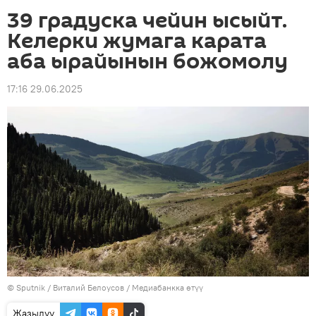
39 градуска чейин ысыйт.
Келерки жумага карата
аба ырайынын божомолу
17:16 29.06.2025
©
Sputnik
/ Виталий Белоусов
/
Медиабанкка өтүү
Жазылуу