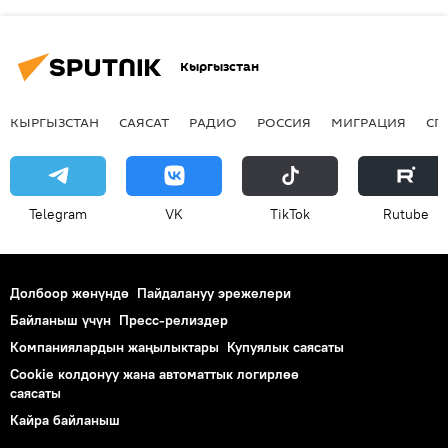
Кыргызстан
КЫРГЫЗСТАН
САЯСАТ
РАДИО
РОССИЯ
МИГРАЦИЯ
СП
Telegram
VK
ТikТоk
Rutube
Долбоор жөнүндө
Пайдалануу эрежелери
Байланыш үчүн
Пресс-релиздер
Компаниялардын жаңылыктары
Купуялык саясаты
Cookie колдонуу жана автоматтык логирлөө
саясаты
Кайра байланыш