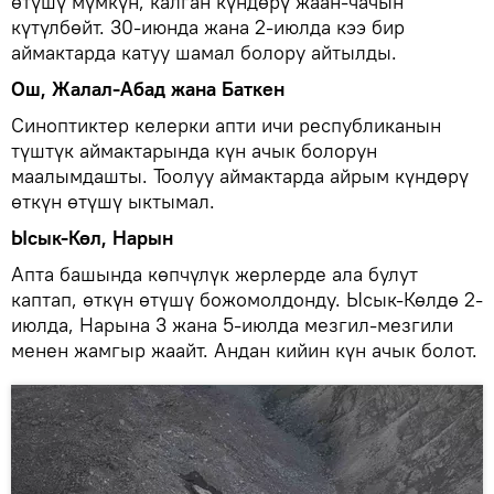
өтүшү мүмкүн, калган күндөрү жаан-чачын
күтүлбөйт. 30-июнда жана 2-июлда кээ бир
аймактарда катуу шамал болору айтылды.
Ош, Жалал-Абад жана Баткен
Синоптиктер келерки апти ичи республиканын
түштүк аймактарында күн ачык болорун
маалымдашты. Тоолуу аймактарда айрым күндөрү
өткүн өтүшү ыктымал.
Ысык-Көл, Нарын
Апта башында көпчүлүк жерлерде ала булут
каптап, өткүн өтүшү божомолдонду. Ысык-Көлдө 2-
июлда, Нарына 3 жана 5-июлда мезгил-мезгили
менен жамгыр жаайт. Андан кийин күн ачык болот.