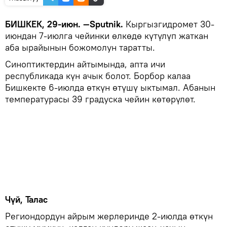
БИШКЕК, 29-июн. —Sputnik.
Кыргызгидромет 30-
июндан 7-июлга чейинки өлкөдө күтүлүп жаткан
аба ырайынын божомолун таратты.
Синоптиктердин айтымында, апта ичи
республикада күн ачык болот. Борбор калаа
Бишкекте 6-июлда өткүн өтүшү ыктымал. Абанын
температурасы 39 градуска чейин көтөрүлөт.
Чүй, Талас
Региондордун айрым жерлеринде 2-июлда өткүн