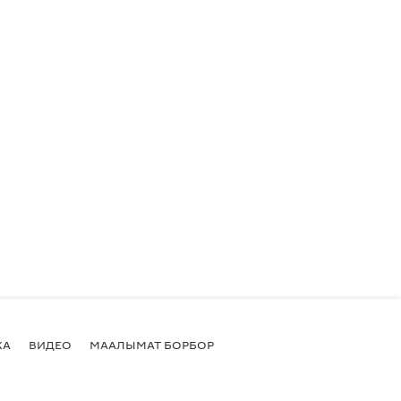
КА
ВИДЕО
МААЛЫМАТ БОРБОР