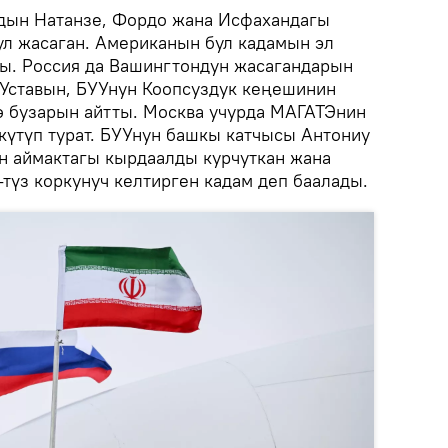
дын Натанзе, Фордо жана Исфахандагы
ул жасаган. Американын бул кадамын эл
ы. Россия да Вашингтондун жасагандарын
н Уставын, БУУнун Коопсуздук кеңешинин
 бузарын айтты. Москва учурда МАГАТЭнин
күтүп турат. БУУнун башкы катчысы Антониу
н аймактагы кырдаалды курчуткан жана
түз коркунуч келтирген кадам деп баалады.