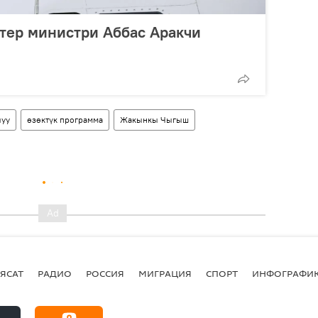
ер министри Аббас Аракчи
луу
өзөктүк программа
Жакынкы Чыгыш
ЯСАТ
РАДИО
РОССИЯ
МИГРАЦИЯ
СПОРТ
ИНФОГРАФИ