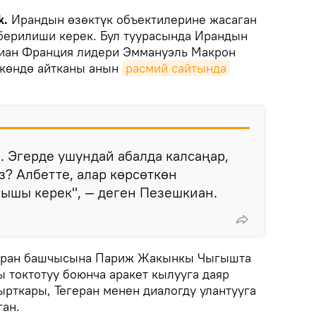
k.
Ирандын өзөктүк объектилерине жасаган
берилиши керек. Бул туурасында Ирандын
иан Франция лидери Эммануэль Макрон
көндө айтканы анын
расмий сайтында
. Эгерде ушундай абалда калсаңар,
з? Албетте, алар көрсөткөн
ышы керек", — деген Пезешкиан.
Иран башчысына Париж Жакынкы Чыгышта
 токтотуу боюнча аракет кылууга даяр
ырткары, Тегеран менен диалогду улантууга
ан.