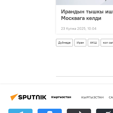
Ирандын тышкы ишт
Москвага келди
23 Кулжа 2025, 10:04
Дүйнөдө
Иран
АКШ
кол са
Кыргызстан
КЫРГЫЗСТАН
СА