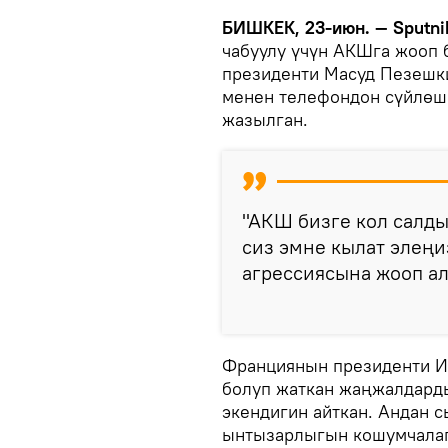
БИШКЕК, 23-июн. — Sputni
чабуулу үчүн АКШга жооп 
президенти Масуд Пезешк
менен телефондон сүйлөш
жазылган.
"АКШ бизге кол салды
сиз эмне кылат элеңи
агрессиясына жооп ал
Франциянын президенти 
болуп жаткан жаңжалдарды
экендигин айткан. Андан с
ынтызарлыгын кошумчалаг