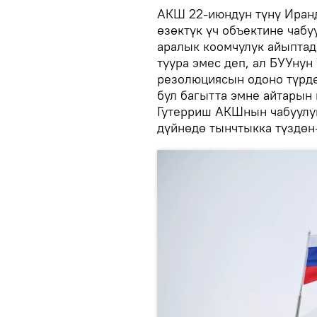
АКШ 22-июндун түнү Иран
өзөктүк үч объектине чабу
аралык коомчулук айыптад
туура эмес деп, ал БУУну
резолюциясын одоно түрдө
бул багытта эмне айтарын 
Гутерриш АКШнын чабуулу
дүйнөдө тынчтыкка түздөн-