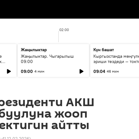
02:00
Жаңылыктар
Күн башат
е
Жаңылыктар. Чыгарылыш
Кыргызстанда мөңгүл
х
09:00
эриши тездеди — токт
мүмкүн эмеспи?
09:00
09:04
4 мин
46 мин
резиденти АКШ
абуулуна жооп
ектигин айтты
4:41 12.02.2026
)