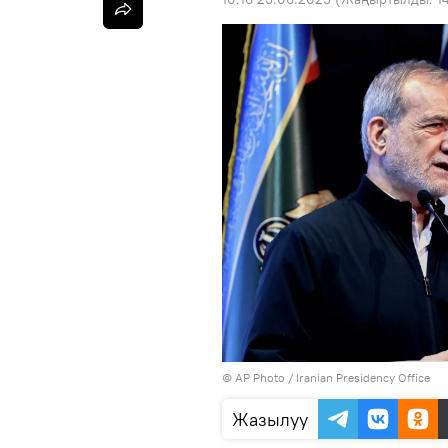
©
AP Photo
/ Iranian Presidency Office
Жазылуу