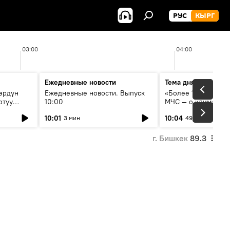
РУС
КЫРГ
03:00
04:00
Ежедневные новости
Тема дня
өрдүн
Ежедневные новости. Выпуск
«Более 1200 сёл в 
отуу
10:00
МЧС — о климате, 
системе оповещен
10:01
10:04
3 мин
49 мин
населения
г. Бишкек
89.3