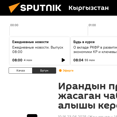
Кыргызстан
00:00
01:00
Ежедневные новости
Будь в курсе
Ежедневные новости. Выпуск
О вкладе РКФР в развити
08:00
экономики КР и ключевы
секторах до 2030 года
08:00
08:04
4 мин
55 мин
Кечээ
Бүгүн
Эфирге
Ирандын п
жасаган ч
алышы кер
10:16 23.06.2025
(Жаңыртылды:
1