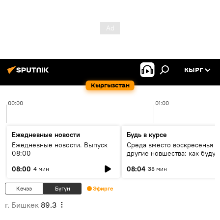
КЫРГ
Кыргызстан
00:00
01:00
Ежедневные новости
Будь в курсе
Ежедневные новости. Выпуск
Среда вместо воскресенья и
08:00
другие новшества: как будут
проходить выборы в КР?
08:00
08:04
4 мин
38 мин
Кечээ
Бүгүн
Эфирге
г. Бишкек
89.3