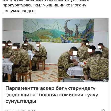
прокуратурасы кылмыш ишин козгогону
кошумчаланды.
Парламентте аскер бөлүктөрүндөгү
"дедовщина" боюнча комиссия түзүү
сунушталды