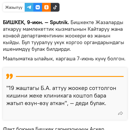
Жазылуу
БИШКЕК, 9-июн. — Sputnik.
Бишкекте Жазаларды
аткаруу мамлекеттик кызматынын Кайтаруу жана
конвой департаментинин жоокери өз жанын
кыйды. Бул тууралуу укук коргоо органдарындагы
ишенимдүү булак билдирди.
Маалыматка ылайык, каргаша 7-июнь күнү болгон.
"19 жаштагы Б.А. аттуу жоокер соттолгон
кишини жеке клиникага коштоп бара
жатып өзүн-өзү аткан", — деди булак.
Факт боюнча Бишкек гарнизонунун Аскер