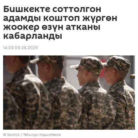
Бишкекте соттолгон
адамды коштоп жүргөн
жоокер өзүн атканы
кабарланды
14:03 09.06.2025
©
Sputnik / Табылды Кадырбеков