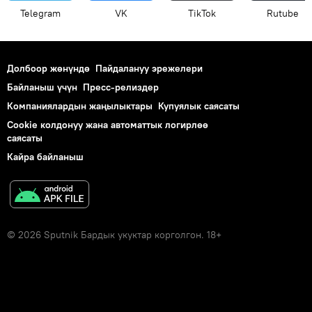
Telegram
VK
ТikТоk
Rutube
Долбоор жөнүндө
Пайдалануу эрежелери
Байланыш үчүн
Пресс-релиздер
Компаниялардын жаңылыктары
Купуялык саясаты
Cookie колдонуу жана автоматтык логирлөө
саясаты
Кайра байланыш
© 2026 Sputnik Бардык укуктар корголгон. 18+