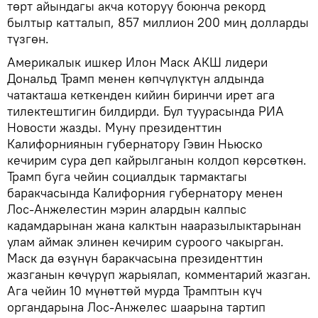
төрт айындагы акча которуу боюнча рекорд
былтыр катталып, 857 миллион 200 миң долларды
түзгөн.
Америкалык ишкер Илон Маск АКШ лидери
Дональд Трамп менен көпчүлүктүн алдында
чатакташа кеткенден кийин биринчи ирет ага
тилектештигин билдирди. Бул туурасында РИА
Новости жазды. Муну президенттин
Калифорниянын губернатору Гэвин Ньюско
кечирим сура деп кайрылганын колдоп көрсөткөн.
Трамп буга чейин социалдык тармактагы
баракчасында Калифорния губернатору менен
Лос-Анжелестин мэрин алардын калпыс
кадамдарынан жана калктын нааразылыктарынан
улам аймак элинен кечирим суроого чакырган.
Маск да өзүнүн баракчасына президенттин
жазганын көчүрүп жарыялап, комментарий жазган.
Ага чейин 10 мүнөттөй мурда Трамптын күч
органдарына Лос-Анжелес шаарына тартип