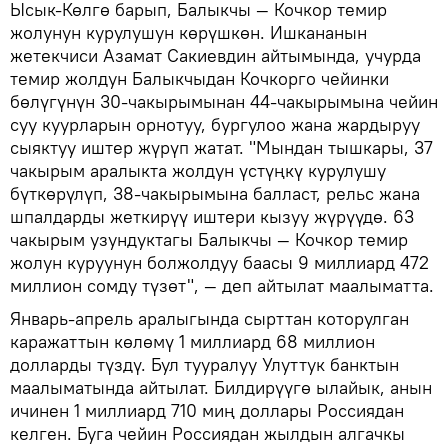
Ысык-Көлгө барып, Балыкчы — Кочкор темир
жолунун курулушун көрүшкөн. Ишкананын
жетекчиси Азамат Сакиевдин айтымында, учурда
темир жолдун Балыкчыдан Кочкорго чейинки
бөлүгүнүн 30-чакырымынан 44-чакырымына чейин
суу куурларын орнотуу, бургулоо жана жардыруу
сыяктуу иштер жүрүп жатат. "Мындан тышкары, 37
чакырым аралыкта жолдун үстүңкү курулушу
бүткөрүлүп, 38-чакырымына балласт, рельс жана
шпалдарды жеткирүү иштери кызуу жүрүүдө. 63
чакырым узундуктагы Балыкчы — Кочкор темир
жолун куруунун болжолдуу баасы 9 миллиард 472
миллион сомду түзөт", — деп айтылат маалыматта.
Январь-апрель аралыгында сырттан которулган
каражаттын көлөмү 1 миллиард 68 миллион
долларды түздү. Бул тууралуу Улуттук банктын
маалыматында айтылат. Билдирүүгө ылайык, анын
ичинен 1 миллиард 710 миң доллары Россиядан
келген. Буга чейин Россиядан жылдын алгачкы