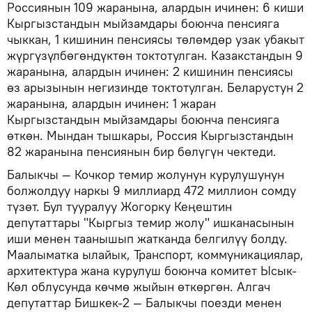
Россиянын 109 жаранына, алардын ичинен: 6 киши
Кыргызстандын мыйзамдары боюнча пенсияга
чыккан, 1 кишинин пенсиясы төлөмдөр узак убакыт
жүргүзүлбөгөндүктөн токтотулган. Казакстандын 9
жаранына, алардын ичинен: 2 кишинин пенсиясы
өз арызынын негизинде токтотулган. Беларустун 2
жаранына, алардын ичинен: 1 жаран
Кыргызстандын мыйзамдары боюнча пенсияга
өткөн. Мындан тышкары, Россия Кыргызстандын
82 жаранына пенсиянын бир бөлүгүн чектеди.
Балыкчы — Кочкор темир жолунун курулушунун
болжолдуу наркы 9 миллиард 472 миллион сомду
түзөт. Бул тууралуу Жогорку Кеңештин
депутаттары "Кыргыз темир жолу" ишканасынын
иши менен таанышып жатканда белгилүү болду.
Маалыматка ылайык, Транспорт, коммуникациялар,
архитектура жана курулуш боюнча комитет Ысык-
Көл облусунда көчмө жыйын өткөргөн. Алгач
депутаттар Бишкек-2 — Балыкчы поезди менен