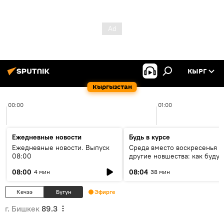
КЫРГ
Кыргызстан
00:00
01:00
Ежедневные новости
Будь в курсе
Ежедневные новости. Выпуск
Среда вместо воскресенья и
08:00
другие новшества: как будут
проходить выборы в КР?
08:00
08:04
4 мин
38 мин
Кечээ
Бүгүн
Эфирге
г. Бишкек
89.3