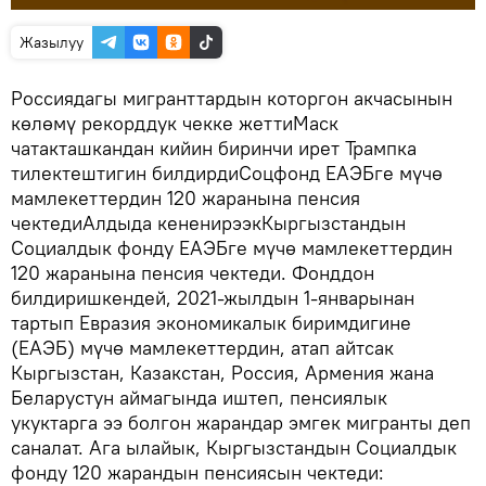
Жазылуу
Россиядагы мигранттардын которгон акчасынын
көлөмү рекорддук чекке жеттиМаск
чатакташкандан кийин биринчи ирет Трампка
тилектештигин билдирдиСоцфонд ЕАЭБге мүчө
мамлекеттердин 120 жаранына пенсия
чектедиАлдыда кененирээкКыргызстандын
Социалдык фонду ЕАЭБге мүчө мамлекеттердин
120 жаранына пенсия чектеди. Фонддон
билдиришкендей, 2021-жылдын 1-январынан
тартып Евразия экономикалык биримдигине
(ЕАЭБ) мүчө мамлекеттердин, атап айтсак
Кыргызстан, Казакстан, Россия, Армения жана
Беларустун аймагында иштеп, пенсиялык
укуктарга ээ болгон жарандар эмгек мигранты деп
саналат. Ага ылайык, Кыргызстандын Социалдык
фонду 120 жарандын пенсиясын чектеди: