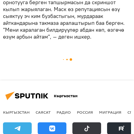
орнотууга берген тапшырмасын да скриншот
кылып жарыялаган. Маск өз репутациясын өзү
сыяктуу эч ким бузбастыгын, мурдараак
айткандарына такмаза аралаштырып баа берген.
"Мени каралаган билдирүүлөр абдан көп, өзгөчө
өзүм арбын айтам", — деген ишкер.
Кыргызстан
КЫРГЫЗСТАН
САЯСАТ
РАДИО
РОССИЯ
МИГРАЦИЯ
СП