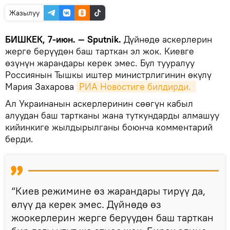
Жазылуу
БИШКЕК, 7-июн. — Sputnik.
Дүйнөдө аскерлерин
жерге берүүдөн баш тарткан эл жок. Киевге
өзүнүн жарандары керек эмес. Бул тууралуу
Россиянын Тышкы иштер министрлигинин өкүлү
Мария Захарова
РИА Новостиге билдирди. 
Ал Украинанын аскерлеринин сөөгүн кабыл
алуудан баш тартканы жана туткундарды алмашуу
кийинкиге жылдырылганы боюнча комментарий
берди.
“Киев режимине өз жарандары тирүү да,
өлүү да керек эмес. Дүйнөдө өз
жоокерлерин жерге берүүдөн баш тарткан