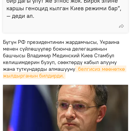
бир дагы улут же этнос жок. Бирок элине
каршы геноцид кылган Киев режими бар”,
— деди ал.
Бүгүн РФ президентинин жардамчысы, Украина
менен сүйлөшүүлөр боюнча делегациянын
башчысы Владимир Мединский Киев Стамбул
келишимдерин бузуп, сөөктөрдү кабыл алууну
жана туткундарды алмашууну
 белгисиз мөөнөткө 
жылдырганын билдирди.