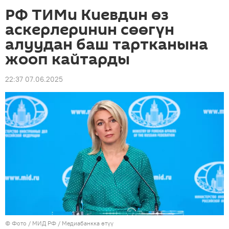
РФ ТИМи Киевдин өз
аскерлеринин сөөгүн
алуудан баш тартканына
жооп кайтарды
22:37 07.06.2025
© Фото / МИД РФ
/
Медиабанкка өтүү