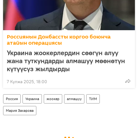
Россиянын Донбассты коргоо боюнча
атайын операциясы
Украина жоокерлердин сөөгүн алуу
жана туткундарды алмашуу мөөнөтүн
күтүүсүз жылдырды
7 Кулжа 2025, 18:00
Россия
Украина
жоокер
алмашуу
ТИМ
Мария Захарова