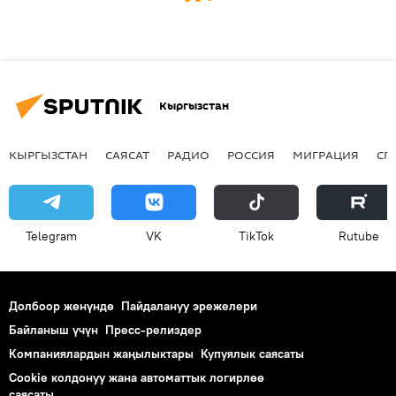
Кыргызстан
КЫРГЫЗСТАН
САЯСАТ
РАДИО
РОССИЯ
МИГРАЦИЯ
СП
Telegram
VK
ТikТоk
Rutube
Долбоор жөнүндө
Пайдалануу эрежелери
Байланыш үчүн
Пресс-релиздер
Компаниялардын жаңылыктары
Купуялык саясаты
Cookie колдонуу жана автоматтык логирлөө
саясаты