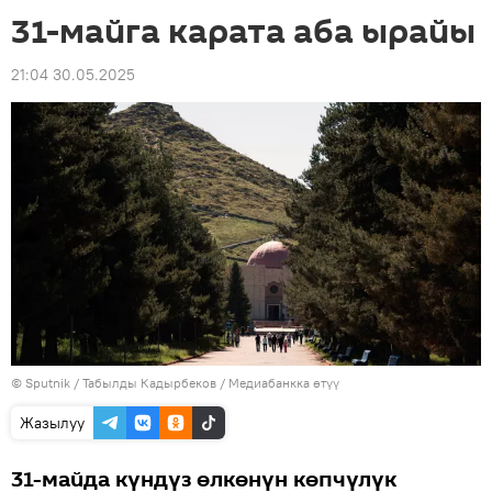
31-майга карата аба ырайы
21:04 30.05.2025
©
Sputnik
/ Табылды Кадырбеков
/
Медиабанкка өтүү
Жазылуу
31-майда күндүз өлкөнүн көпчүлүк