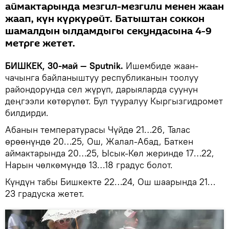
аймактарында мезгил-мезгили менен жаан
жаап, күн күркүрөйт. Батыштан соккон
шамалдын ылдамдыгы секундасына 4-9
метрге жетет.
БИШКЕК, 30-май — Sputnik.
Ишембиде жаан-
чачынга байланыштуу республиканын тоолуу
райондорунда сел жүрүп, дарыяларда суунун
деңгээли көтөрүлөт. Бул тууралуу Кыргызгидромет
билдирди.
Абанын температурасы Чүйдө 21…26, Талас
өрөөнүндө 20…25, Ош, Жалал-Абад, Баткен
аймактарында 20…25, Ысык-Көл жеринде 17…22,
Нарын чөлкөмүндө 13…18 градус болот.
Күндүн табы Бишкекте 22…24, Ош шаарында 21…
23 градуска жетет.