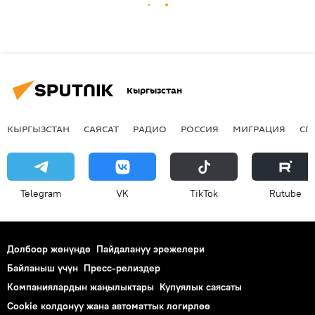
Кыргызстан
КЫРГЫЗСТАН
САЯСАТ
РАДИО
РОССИЯ
МИГРАЦИЯ
СП
Telegram
VK
ТikТоk
Rutube
Долбоор жөнүндө
Пайдалануу эрежелери
Байланыш үчүн
Пресс-релиздер
Компаниялардын жаңылыктары
Купуялык саясаты
Cookie колдонуу жана автоматтык логирлөө