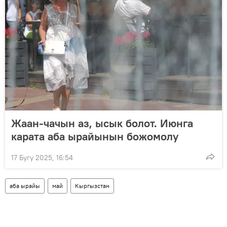
Жаан-чачын аз, ысык болот. Июнга
карата аба ырайынын божомолу
17 Бугу 2025, 16:54
аба ырайы
май
Кыргызстан